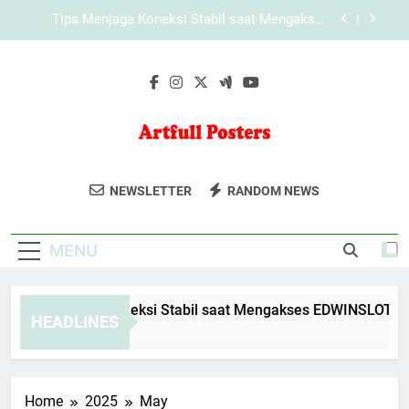
Skip
EDWINSLOT dengan Sistem Modern untuk
to
Mendukung Aktivitas Digital
content
LEBAH4D dengan Sistem Modern untuk
Mendukung Aktivitas Digital
Tips Menjaga Koneksi Stabil saat Mengakses
EDWINSLOT
Tips Menjaga Koneksi Stabil saat Mengakses
LEBAH4D
Artfull Posters
Hiasi Dinding Anda Dengan Poster Seni
EDWINSLOT dengan Sistem Modern untuk
NEWSLETTER
RANDOM NEWS
Mendukung Aktivitas Digital
Dari Artful Posters. Koleksi Dekorasi Unik
LEBAH4D dengan Sistem Modern untuk
Untuk Rumah Anda.
Mendukung Aktivitas Digital
MENU
ps Menjaga Koneksi Stabil saat Mengakses EDWINSLOT
HEADLINES
Weeks Ago
Home
2025
May