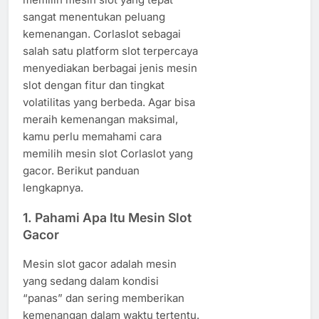
sangat menentukan peluang
kemenangan. Corlaslot sebagai
salah satu platform slot terpercaya
menyediakan berbagai jenis mesin
slot dengan fitur dan tingkat
volatilitas yang berbeda. Agar bisa
meraih kemenangan maksimal,
kamu perlu memahami cara
memilih mesin slot Corlaslot yang
gacor. Berikut panduan
lengkapnya.
1. Pahami Apa Itu Mesin Slot
Gacor
Mesin slot gacor adalah mesin
yang sedang dalam kondisi
“panas” dan sering memberikan
kemenangan dalam waktu tertentu.