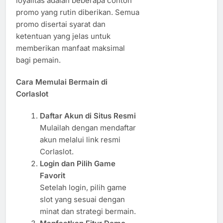
loyalitas adalah beberapa contoh
promo yang rutin diberikan. Semua
promo disertai syarat dan
ketentuan yang jelas untuk
memberikan manfaat maksimal
bagi pemain.
Cara Memulai Bermain di
Corlaslot
Daftar Akun di Situs Resmi
Mulailah dengan mendaftar
akun melalui link resmi
Corlaslot.
Login dan Pilih Game
Favorit
Setelah login, pilih game
slot yang sesuai dengan
minat dan strategi bermain.