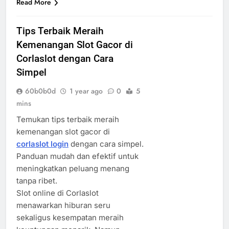
Read More
Tips Terbaik Meraih
Kemenangan Slot Gacor di
Corlaslot dengan Cara
Simpel
60b0b0d
1 year ago
0
5
mins
Temukan tips terbaik meraih
kemenangan slot gacor di
corlaslot login
dengan cara simpel.
Panduan mudah dan efektif untuk
meningkatkan peluang menang
tanpa ribet.
Slot online di Corlaslot
menawarkan hiburan seru
sekaligus kesempatan meraih