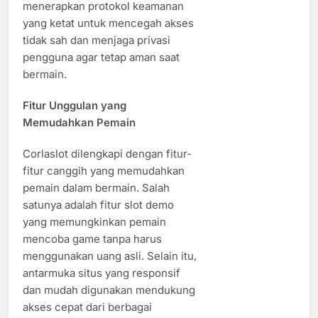
menerapkan protokol keamanan
yang ketat untuk mencegah akses
tidak sah dan menjaga privasi
pengguna agar tetap aman saat
bermain.
Fitur Unggulan yang
Memudahkan Pemain
Corlaslot dilengkapi dengan fitur-
fitur canggih yang memudahkan
pemain dalam bermain. Salah
satunya adalah fitur slot demo
yang memungkinkan pemain
mencoba game tanpa harus
menggunakan uang asli. Selain itu,
antarmuka situs yang responsif
dan mudah digunakan mendukung
akses cepat dari berbagai