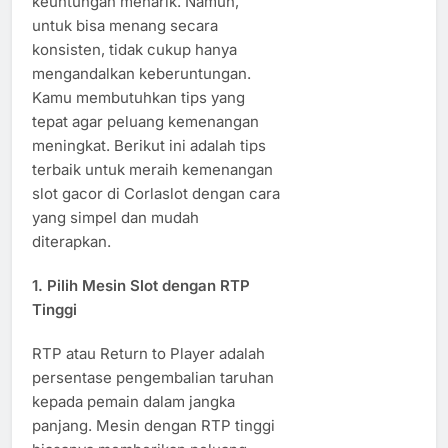
keuntungan menarik. Namun,
untuk bisa menang secara
konsisten, tidak cukup hanya
mengandalkan keberuntungan.
Kamu membutuhkan tips yang
tepat agar peluang kemenangan
meningkat. Berikut ini adalah tips
terbaik untuk meraih kemenangan
slot gacor di Corlaslot dengan cara
yang simpel dan mudah
diterapkan.
1. Pilih Mesin Slot dengan RTP
Tinggi
RTP atau Return to Player adalah
persentase pengembalian taruhan
kepada pemain dalam jangka
panjang. Mesin dengan RTP tinggi