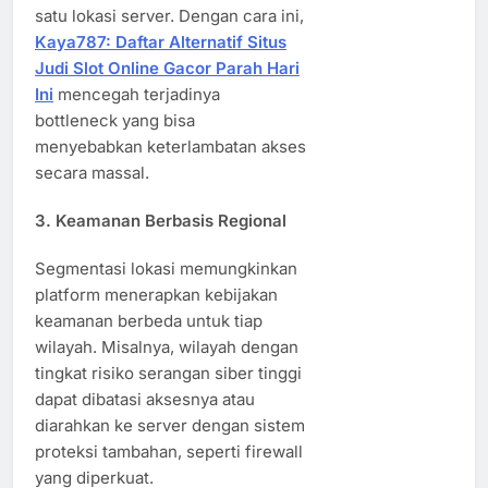
satu lokasi server. Dengan cara ini,
Kaya787: Daftar Alternatif Situs
Judi Slot Online Gacor Parah Hari
Ini
mencegah terjadinya
bottleneck yang bisa
menyebabkan keterlambatan akses
secara massal.
3.
Keamanan Berbasis Regional
Segmentasi lokasi memungkinkan
platform menerapkan kebijakan
keamanan berbeda untuk tiap
wilayah. Misalnya, wilayah dengan
tingkat risiko serangan siber tinggi
dapat dibatasi aksesnya atau
diarahkan ke server dengan sistem
proteksi tambahan, seperti firewall
yang diperkuat.