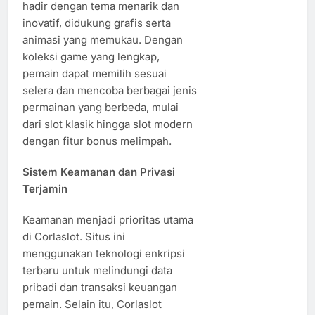
hadir dengan tema menarik dan
inovatif, didukung grafis serta
animasi yang memukau. Dengan
koleksi game yang lengkap,
pemain dapat memilih sesuai
selera dan mencoba berbagai jenis
permainan yang berbeda, mulai
dari slot klasik hingga slot modern
dengan fitur bonus melimpah.
Sistem Keamanan dan Privasi
Terjamin
Keamanan menjadi prioritas utama
di Corlaslot. Situs ini
menggunakan teknologi enkripsi
terbaru untuk melindungi data
pribadi dan transaksi keuangan
pemain. Selain itu, Corlaslot