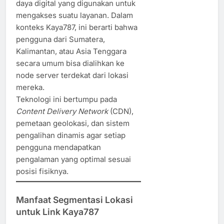
daya digital yang digunakan untuk
mengakses suatu layanan. Dalam
konteks Kaya787, ini berarti bahwa
pengguna dari Sumatera,
Kalimantan, atau Asia Tenggara
secara umum bisa dialihkan ke
node server terdekat dari lokasi
mereka.
Teknologi ini bertumpu pada
Content Delivery Network
(CDN),
pemetaan geolokasi, dan sistem
pengalihan dinamis agar setiap
pengguna mendapatkan
pengalaman yang optimal sesuai
posisi fisiknya.
Manfaat Segmentasi Lokasi
untuk Link Kaya787