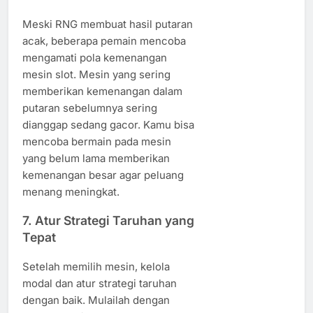
Meski RNG membuat hasil putaran
acak, beberapa pemain mencoba
mengamati pola kemenangan
mesin slot. Mesin yang sering
memberikan kemenangan dalam
putaran sebelumnya sering
dianggap sedang gacor. Kamu bisa
mencoba bermain pada mesin
yang belum lama memberikan
kemenangan besar agar peluang
menang meningkat.
7. Atur Strategi Taruhan yang
Tepat
Setelah memilih mesin, kelola
modal dan atur strategi taruhan
dengan baik. Mulailah dengan