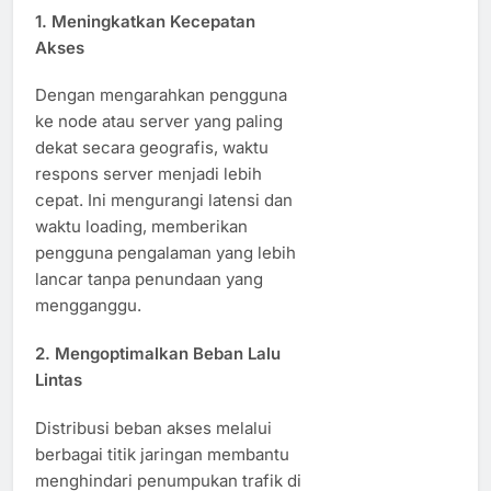
1.
Meningkatkan Kecepatan
Akses
Dengan mengarahkan pengguna
ke node atau server yang paling
dekat secara geografis, waktu
respons server menjadi lebih
cepat. Ini mengurangi latensi dan
waktu loading, memberikan
pengguna pengalaman yang lebih
lancar tanpa penundaan yang
mengganggu.
2.
Mengoptimalkan Beban Lalu
Lintas
Distribusi beban akses melalui
berbagai titik jaringan membantu
menghindari penumpukan trafik di