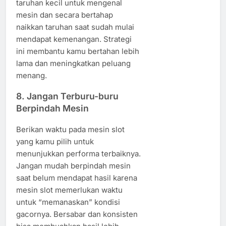
taruhan kecil untuk mengenal
mesin dan secara bertahap
naikkan taruhan saat sudah mulai
mendapat kemenangan. Strategi
ini membantu kamu bertahan lebih
lama dan meningkatkan peluang
menang.
8. Jangan Terburu-buru
Berpindah Mesin
Berikan waktu pada mesin slot
yang kamu pilih untuk
menunjukkan performa terbaiknya.
Jangan mudah berpindah mesin
saat belum mendapat hasil karena
mesin slot memerlukan waktu
untuk “memanaskan” kondisi
gacornya. Bersabar dan konsisten