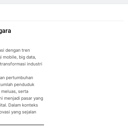
gara
si dengan tren
i mobile, big data,
ransformasi industri
gan pertumbuhan
n jumlah penduduk
 meluas, serta
ni menjadi pasar yang
ital. Dalam konteks
vasi yang sejalan