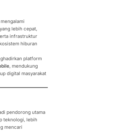
a mengalami
 yang lebih cepat,
rta infrastruktur
ekosistem hiburan
hadirkan platform
bile
, mendukung
up digital masyarakat
jadi pendorong utama
p teknologi, lebih
ng mencari