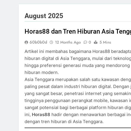
August 2025
Horas88 dan Tren Hiburan Asia Teng
60b0b0d
12 Months Ago
0
5 Mins
Artikel ini membahas bagaimana Horas88 beradapta
hiburan digital di Asia Tenggara, mulai dari teknolog
hingga preferensi generasi muda yang mendorong t
hiburan modern.
Asia Tenggara merupakan salah satu kawasan den
paling pesat dalam industri hiburan digital. Denga
yang sangat besar, penetrasi internet yang semakin
tingginya penggunaan perangkat mobile, kawasan i
sangat potensial bagi berbagai platform hiburan dig
ini,
Horas88
hadir dengan menawarkan berbagai ino
dengan tren hiburan di Asia Tenggara.