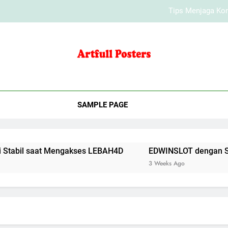
Tips Menjaga Ko
EDWINSLOT dengan Sistem Moder
LEBAH4D dengan Sistem Moder
full Posters
Tips Menjaga Kone
ing Anda Dengan Poster Seni Dari Artful Posters. Koleksi Deko
Tips Menjaga Ko
SAMPLE PAGE
EDWINSLOT dengan Sistem Moder
LEBAH4D dengan Sistem Moder
at Mengakses LEBAH4D
EDWINSLOT dengan Sistem Modern
3 Weeks Ago