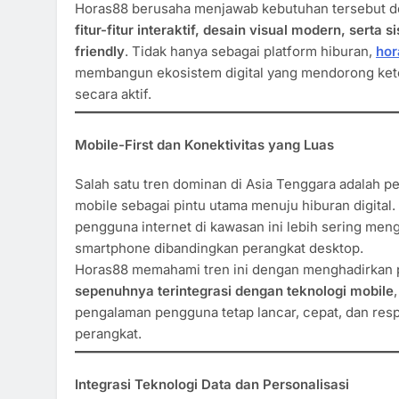
Horas88 berusaha menjawab kebutuhan tersebut 
fitur-fitur interaktif, desain visual modern, serta 
friendly
. Tidak hanya sebagai platform hiburan,
ho
membangun ekosistem digital yang mendorong ket
secara aktif.
Mobile-First dan Konektivitas yang Luas
Salah satu tren dominan di Asia Tenggara adalah 
mobile sebagai pintu utama menuju hiburan digital
pengguna internet di kawasan ini lebih sering men
smartphone dibandingkan perangkat desktop.
Horas88 memahami tren ini dengan menghadirkan 
sepenuhnya terintegrasi dengan teknologi mobile
pengalaman pengguna tetap lancar, cepat, dan resp
perangkat.
Integrasi Teknologi Data dan Personalisasi