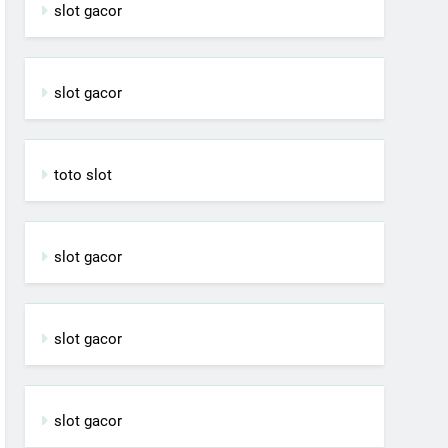
slot gacor
slot gacor
toto slot
slot gacor
slot gacor
slot gacor