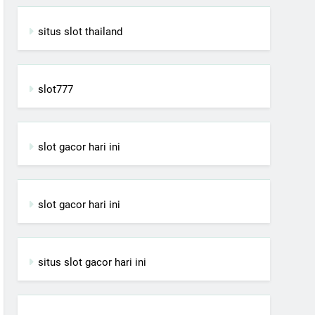
situs slot thailand
slot777
slot gacor hari ini
slot gacor hari ini
situs slot gacor hari ini