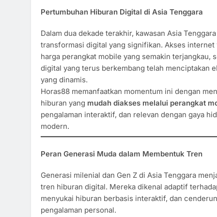
Pertumbuhan Hiburan Digital di Asia Tenggara
Dalam dua dekade terakhir, kawasan Asia Tenggar
transformasi digital yang signifikan. Akses internet
harga perangkat mobile yang semakin terjangkau, se
digital yang terus berkembang telah menciptakan 
yang dinamis.
Horas88 memanfaatkan momentum ini dengan meng
hiburan yang
mudah diakses melalui perangkat mo
pengalaman interaktif, dan relevan dengan gaya hid
modern.
Peran Generasi Muda dalam Membentuk Tren
Generasi milenial dan Gen Z di Asia Tenggara men
tren hiburan digital. Mereka dikenal adaptif terhada
menyukai hiburan berbasis interaktif, dan cenderu
pengalaman personal.