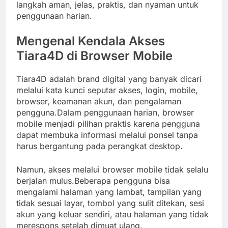
langkah aman, jelas, praktis, dan nyaman untuk
penggunaan harian.
Mengenal Kendala Akses
Tiara4D di Browser Mobile
Tiara4D adalah brand digital yang banyak dicari
melalui kata kunci seputar akses, login, mobile,
browser, keamanan akun, dan pengalaman
pengguna.Dalam penggunaan harian, browser
mobile menjadi pilihan praktis karena pengguna
dapat membuka informasi melalui ponsel tanpa
harus bergantung pada perangkat desktop.
Namun, akses melalui browser mobile tidak selalu
berjalan mulus.Beberapa pengguna bisa
mengalami halaman yang lambat, tampilan yang
tidak sesuai layar, tombol yang sulit ditekan, sesi
akun yang keluar sendiri, atau halaman yang tidak
merespons setelah dimuat ulang.