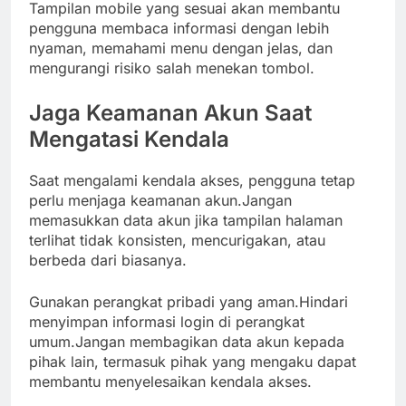
Tampilan mobile yang sesuai akan membantu
pengguna membaca informasi dengan lebih
nyaman, memahami menu dengan jelas, dan
mengurangi risiko salah menekan tombol.
Jaga Keamanan Akun Saat
Mengatasi Kendala
Saat mengalami kendala akses, pengguna tetap
perlu menjaga keamanan akun.Jangan
memasukkan data akun jika tampilan halaman
terlihat tidak konsisten, mencurigakan, atau
berbeda dari biasanya.
Gunakan perangkat pribadi yang aman.Hindari
menyimpan informasi login di perangkat
umum.Jangan membagikan data akun kepada
pihak lain, termasuk pihak yang mengaku dapat
membantu menyelesaikan kendala akses.