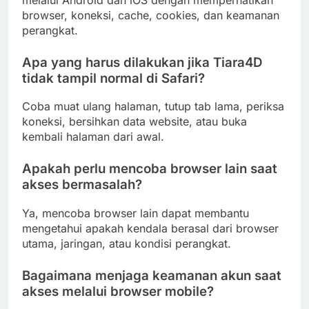
browser, koneksi, cache, cookies, dan keamanan
perangkat.
Apa yang harus dilakukan jika Tiara4D
tidak tampil normal di Safari?
Coba muat ulang halaman, tutup tab lama, periksa
koneksi, bersihkan data website, atau buka
kembali halaman dari awal.
Apakah perlu mencoba browser lain saat
akses bermasalah?
Ya, mencoba browser lain dapat membantu
mengetahui apakah kendala berasal dari browser
utama, jaringan, atau kondisi perangkat.
Bagaimana menjaga keamanan akun saat
akses melalui browser mobile?