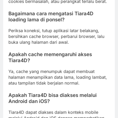
cookies bermasalah, atau perangkat terlalu berat.
Bagaimana cara mengatasi Tiara4D
loading lama di ponsel?
Periksa koneksi, tutup aplikasi latar belakang,
bersihkan cache browser, perbarui browser, lalu
buka ulang halaman dari awal.
Apakah cache memengaruhi akses
Tiara4D?
Ya, cache yang menumpuk dapat membuat
halaman menampilkan data lama, loading lambat,
atau tampilan tidak berjalan normal.
Apakah Tiara4D bisa diakses melalui
Android dan iOS?
Tiara4D dapat diakses dalam konteks mobile
melalui Android dan iOS dengan memperhatikan