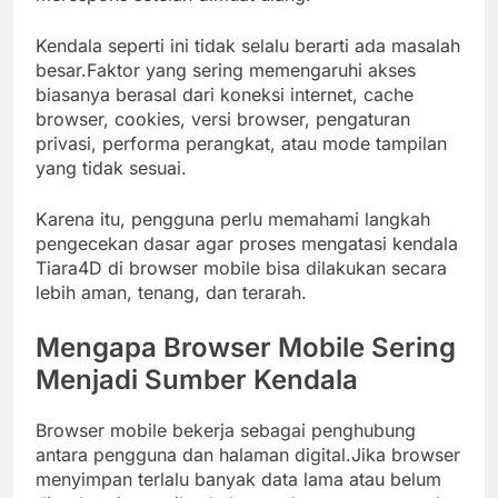
Kendala seperti ini tidak selalu berarti ada masalah
besar.Faktor yang sering memengaruhi akses
biasanya berasal dari koneksi internet, cache
browser, cookies, versi browser, pengaturan
privasi, performa perangkat, atau mode tampilan
yang tidak sesuai.
Karena itu, pengguna perlu memahami langkah
pengecekan dasar agar proses mengatasi kendala
Tiara4D di browser mobile bisa dilakukan secara
lebih aman, tenang, dan terarah.
Mengapa Browser Mobile Sering
Menjadi Sumber Kendala
Browser mobile bekerja sebagai penghubung
antara pengguna dan halaman digital.Jika browser
menyimpan terlalu banyak data lama atau belum