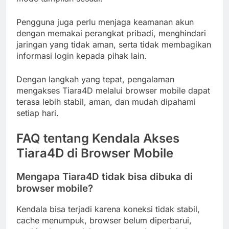
Pengguna juga perlu menjaga keamanan akun
dengan memakai perangkat pribadi, menghindari
jaringan yang tidak aman, serta tidak membagikan
informasi login kepada pihak lain.
Dengan langkah yang tepat, pengalaman
mengakses Tiara4D melalui browser mobile dapat
terasa lebih stabil, aman, dan mudah dipahami
setiap hari.
FAQ tentang Kendala Akses
Tiara4D di Browser Mobile
Mengapa Tiara4D tidak bisa dibuka di
browser mobile?
Kendala bisa terjadi karena koneksi tidak stabil,
cache menumpuk, browser belum diperbarui,