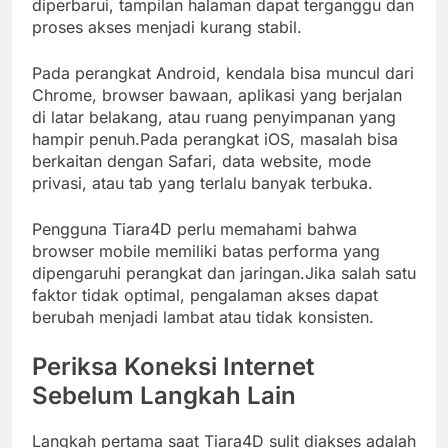
diperbarui, tampilan halaman dapat terganggu dan
proses akses menjadi kurang stabil.
Pada perangkat Android, kendala bisa muncul dari
Chrome, browser bawaan, aplikasi yang berjalan
di latar belakang, atau ruang penyimpanan yang
hampir penuh.Pada perangkat iOS, masalah bisa
berkaitan dengan Safari, data website, mode
privasi, atau tab yang terlalu banyak terbuka.
Pengguna Tiara4D perlu memahami bahwa
browser mobile memiliki batas performa yang
dipengaruhi perangkat dan jaringan.Jika salah satu
faktor tidak optimal, pengalaman akses dapat
berubah menjadi lambat atau tidak konsisten.
Periksa Koneksi Internet
Sebelum Langkah Lain
Langkah pertama saat Tiara4D sulit diakses adalah