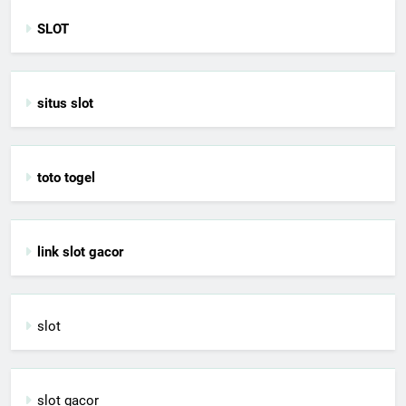
SLOT
situs slot
toto togel
link slot gacor
slot
slot gacor