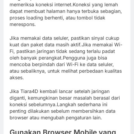
memeriksa koneksi internet.Koneksi yang lemah
dapat membuat halaman hanya terbuka sebagian,
proses loading berhenti, atau tombol tidak
merespons.
Jika memakai data seluler, pastikan sinyal cukup
kuat dan paket data masih aktif.Jika memakai Wi-
Fi, pastikan jaringan tidak sedang terlalu padat
oleh banyak perangkat.Pengguna juga bisa
mencoba berpindah dari Wi-Fi ke data seluler,
atau sebaliknya, untuk melihat perbedaan kualitas
akses.
Jika Tiara4D kembali lancar setelah jaringan
diganti, kemungkinan besar masalah berasal dari
koneksi sebelumnya.Langkah sederhana ini
penting dilakukan sebelum membersihkan data
browser atau mengubah pengaturan lain.
Gunakan Browser Mobile yang