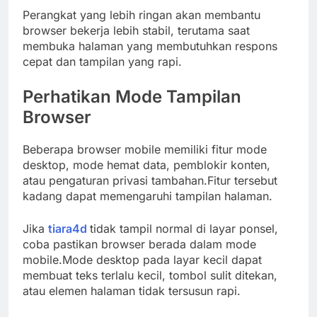
Perangkat yang lebih ringan akan membantu
browser bekerja lebih stabil, terutama saat
membuka halaman yang membutuhkan respons
cepat dan tampilan yang rapi.
Perhatikan Mode Tampilan
Browser
Beberapa browser mobile memiliki fitur mode
desktop, mode hemat data, pemblokir konten,
atau pengaturan privasi tambahan.Fitur tersebut
kadang dapat memengaruhi tampilan halaman.
Jika
tiara4d
tidak tampil normal di layar ponsel,
coba pastikan browser berada dalam mode
mobile.Mode desktop pada layar kecil dapat
membuat teks terlalu kecil, tombol sulit ditekan,
atau elemen halaman tidak tersusun rapi.