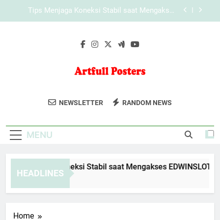
Skip
EDWINSLOT dengan Sistem Modern untuk
to
Mendukung Aktivitas Digital
content
LEBAH4D dengan Sistem Modern untuk
Mendukung Aktivitas Digital
Tips Menjaga Koneksi Stabil saat Mengakses
EDWINSLOT
Tips Menjaga Koneksi Stabil saat Mengakses
LEBAH4D
Artfull Posters
Hiasi Dinding Anda Dengan Poster Seni
EDWINSLOT dengan Sistem Modern untuk
NEWSLETTER
RANDOM NEWS
Mendukung Aktivitas Digital
Dari Artful Posters. Koleksi Dekorasi Unik
LEBAH4D dengan Sistem Modern untuk
Untuk Rumah Anda.
Mendukung Aktivitas Digital
MENU
ips Menjaga Koneksi Stabil saat Mengakses EDWINSLOT
HEADLINES
 Weeks Ago
Home