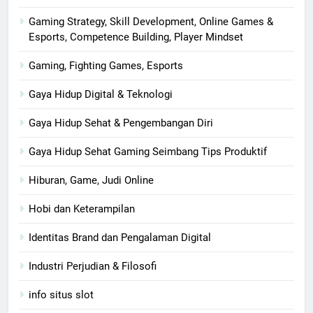
Gaming Strategy, Skill Development, Online Games &
Esports, Competence Building, Player Mindset
Gaming, Fighting Games, Esports
Gaya Hidup Digital & Teknologi
Gaya Hidup Sehat & Pengembangan Diri
Gaya Hidup Sehat Gaming Seimbang Tips Produktif
Hiburan, Game, Judi Online
Hobi dan Keterampilan
Identitas Brand dan Pengalaman Digital
Industri Perjudian & Filosofi
info situs slot