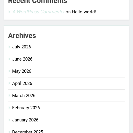
Recent Comments
A WordPress Commenter
on
Hello world!
Archives
July 2026
June 2026
May 2026
April 2026
March 2026
February 2026
January 2026
December 2025