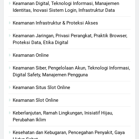
Keamanan Digital, Teknologi Informasi, Manajemen
Identitas, Inovasi Sistem Login, Infrastruktur Data
Keamanan Infrastruktur & Proteksi Akses
Keamanan Jaringan, Privasi Perangkat, Praktik Browser,
Proteksi Data, Etika Digital
Keamanan Online
Keamanan Siber, Pengelolaan Akun, Teknologi Informasi,
Digital Safety, Manajemen Pengguna
Keamanan Situs Slot Online
Keamanan Slot Online
Keberlanjutan, Ramah Lingkungan, Inisiatif Hijau,
Perubahan Iklim
Kesehatan dan Kebugaran, Pencegahan Penyakit, Gaya