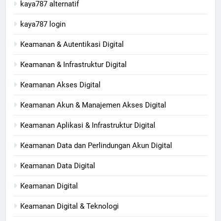
kaya787 alternatif
kaya787 login
Keamanan & Autentikasi Digital
Keamanan & Infrastruktur Digital
Keamanan Akses Digital
Keamanan Akun & Manajemen Akses Digital
Keamanan Aplikasi & Infrastruktur Digital
Keamanan Data dan Perlindungan Akun Digital
Keamanan Data Digital
Keamanan Digital
Keamanan Digital & Teknologi