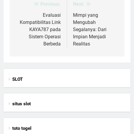
Previous:
Next:
Post
navigation
Evaluasi
Mimpi yang
Kompatibilitas Link
Mengubah
KAYA787 pada
Segalanya: Dari
Sistem Operasi
Impian Menjadi
Berbeda
Realitas
SLOT
situs slot
toto togel