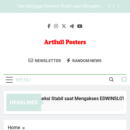
Skip
EDWINSLOT dengan Sistem Modern untuk
to
Mendukung Aktivitas Digital
content
LEBAH4D dengan Sistem Modern untuk
Mendukung Aktivitas Digital
Tips Menjaga Koneksi Stabil saat Mengakses
EDWINSLOT
Tips Menjaga Koneksi Stabil saat Mengakses
LEBAH4D
Artfull Posters
Hiasi Dinding Anda Dengan Poster Seni
EDWINSLOT dengan Sistem Modern untuk
NEWSLETTER
RANDOM NEWS
Mendukung Aktivitas Digital
Dari Artful Posters. Koleksi Dekorasi Unik
LEBAH4D dengan Sistem Modern untuk
Untuk Rumah Anda.
Mendukung Aktivitas Digital
MENU
ips Menjaga Koneksi Stabil saat Mengakses EDWINSLOT
HEADLINES
Weeks Ago
Home