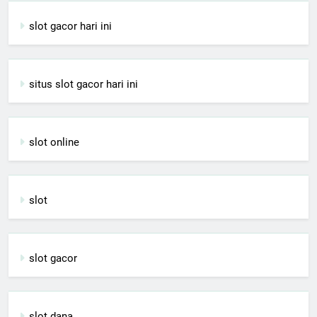
slot gacor hari ini
situs slot gacor hari ini
slot online
slot
slot gacor
slot dana