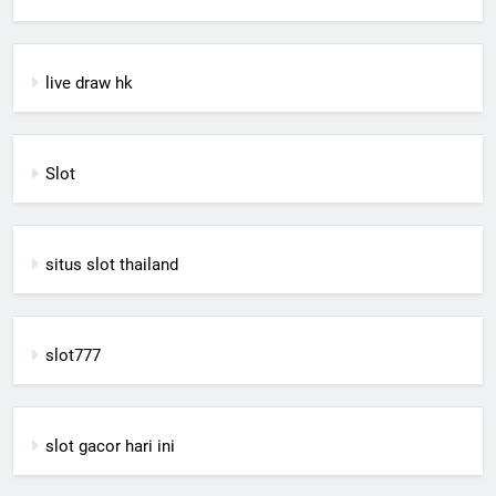
live draw hk
Slot
situs slot thailand
slot777
slot gacor hari ini