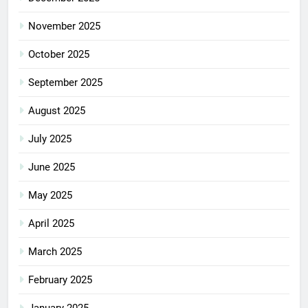
November 2025
October 2025
September 2025
August 2025
July 2025
June 2025
May 2025
April 2025
March 2025
February 2025
January 2025