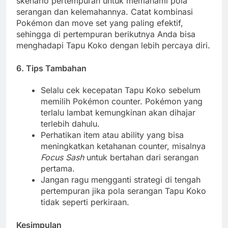
skenario pertempuran untuk memahami pola
serangan dan kelemahannya. Catat kombinasi
Pokémon dan move set yang paling efektif,
sehingga di pertempuran berikutnya Anda bisa
menghadapi Tapu Koko dengan lebih percaya diri.
6. Tips Tambahan
Selalu cek kecepatan Tapu Koko sebelum
memilih Pokémon counter. Pokémon yang
terlalu lambat kemungkinan akan dihajar
terlebih dahulu.
Perhatikan item atau ability yang bisa
meningkatkan ketahanan counter, misalnya
Focus Sash
untuk bertahan dari serangan
pertama.
Jangan ragu mengganti strategi di tengah
pertempuran jika pola serangan Tapu Koko
tidak seperti perkiraan.
Kesimpulan