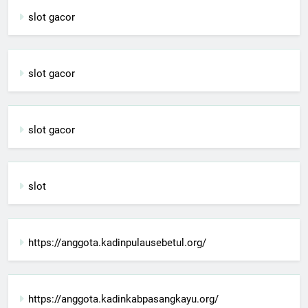
slot gacor
slot gacor
slot gacor
slot
https://anggota.kadinpulausebetul.org/
https://anggota.kadinkabpasangkayu.org/