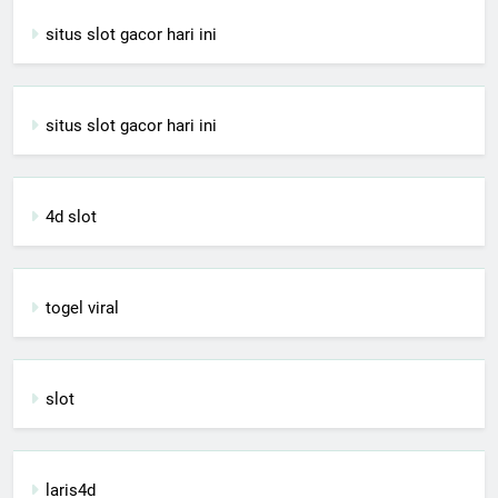
situs slot gacor hari ini
situs slot gacor hari ini
4d slot
togel viral
slot
laris4d