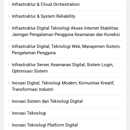
Infrastruktur & Cloud Orchestration
Infrastruktur & System Reliability
Infrastruktur Digital Teknologi Akses Internet Stabilitas
Jaringan Pengalaman Pengguna Keamanan dan Koneksi
Infrastruktur Digital, Teknologi Web, Manajemen Sistem,
Pengalaman Pengguna
Infrastruktur Server, Keamanan Digital, Sistem Login,
Optimisasi Sistem
Inovasi Digital, Teknologi Modern, Komunitas Kreatif,
Transformasi Industri
Inovasi Sistem dan Teknologi Digital
Inovasi Teknologi
Inovasi Teknologi Platform Digital