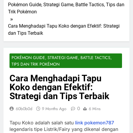
Pokémon Guide, Strategi Game, Battle Tactics, Tips dan
Trik Pokémon
Cara Menghadapi Tapu Koko dengan Efektif: Strategi
dan Tips Terbaik
POKÉMON GUIDE, STRATEGI GAME, BATTLE TACTICS,
TIPS DAN TRIK POKÉMON
Cara Menghadapi Tapu
Koko dengan Efektif:
Strategi dan Tips Terbaik
0
60b0b0d
9 Months Ago
6 Mins
Tapu Koko adalah salah satu
link pokemon787
legendaris tipe Listrik/Fairy yang dikenal dengan