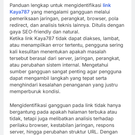
Panduan lengkap untuk mengidentifikasi
link
Kaya787
yang mengalami gangguan melalui
pemeriksaan jaringan, perangkat, browser, pola
redirect, dan analisis teknis lainnya. Ditulis dengan
gaya SEO-friendly dan natural.
Ketika link Kaya787 tidak dapat diakses, lambat,
atau menampilkan error tertentu, pengguna sering
kali kesulitan menentukan apakah masalah
tersebut berasal dari server, jaringan, perangkat,
atau perubahan sistem internal. Mengetahui
sumber gangguan sangat penting agar pengguna
dapat mengambil langkah yang tepat serta
menghindari kesalahan penanganan yang justru
memperburuk kondisi.
Mengidentifikasi gangguan pada link tidak hanya
bergantung pada apakah halaman terbuka atau
tidak, tetapi juga melibatkan analisis terhadap
perilaku browser, kestabilan jaringan, respons
server, hingga perubahan struktur URL. Dengan