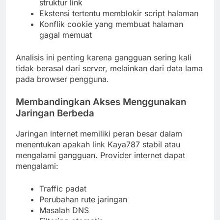
struktur link
Ekstensi tertentu memblokir script halaman
Konflik cookie yang membuat halaman
gagal memuat
Analisis ini penting karena gangguan sering kali
tidak berasal dari server, melainkan dari data lama
pada browser pengguna.
Membandingkan Akses Menggunakan
Jaringan Berbeda
Jaringan internet memiliki peran besar dalam
menentukan apakah link Kaya787 stabil atau
mengalami gangguan. Provider internet dapat
mengalami:
Traffic padat
Perubahan rute jaringan
Masalah DNS