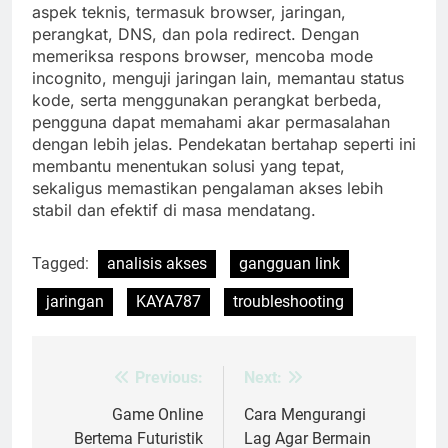
aspek teknis, termasuk browser, jaringan,
perangkat, DNS, dan pola redirect. Dengan
memeriksa respons browser, mencoba mode
incognito, menguji jaringan lain, memantau status
kode, serta menggunakan perangkat berbeda,
pengguna dapat memahami akar permasalahan
dengan lebih jelas. Pendekatan bertahap seperti ini
membantu menentukan solusi yang tepat,
sekaligus memastikan pengalaman akses lebih
stabil dan efektif di masa mendatang.
Tagged:
analisis akses
gangguan link
jaringan
KAYA787
troubleshooting
Previous:
Next:
Post
navigation
Game Online
Cara Mengurangi
Bertema Futuristik
Lag Agar Bermain