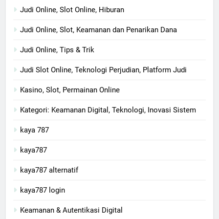
Judi Online, Slot Online, Hiburan
Judi Online, Slot, Keamanan dan Penarikan Dana
Judi Online, Tips & Trik
Judi Slot Online, Teknologi Perjudian, Platform Judi
Kasino, Slot, Permainan Online
Kategori: Keamanan Digital, Teknologi, Inovasi Sistem
kaya 787
kaya787
kaya787 alternatif
kaya787 login
Keamanan & Autentikasi Digital