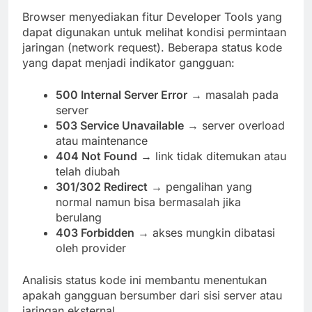
Browser menyediakan fitur Developer Tools yang
dapat digunakan untuk melihat kondisi permintaan
jaringan (network request). Beberapa status kode
yang dapat menjadi indikator gangguan:
500 Internal Server Error
→ masalah pada
server
503 Service Unavailable
→ server overload
atau maintenance
404 Not Found
→ link tidak ditemukan atau
telah diubah
301/302 Redirect
→ pengalihan yang
normal namun bisa bermasalah jika
berulang
403 Forbidden
→ akses mungkin dibatasi
oleh provider
Analisis status kode ini membantu menentukan
apakah gangguan bersumber dari sisi server atau
jaringan eksternal.