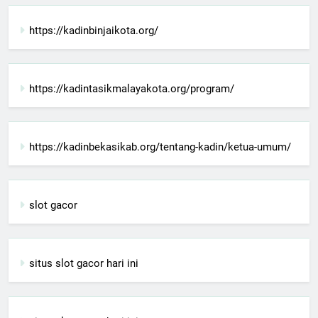
https://kadinbinjaikota.org/
https://kadintasikmalayakota.org/program/
https://kadinbekasikab.org/tentang-kadin/ketua-umum/
slot gacor
situs slot gacor hari ini