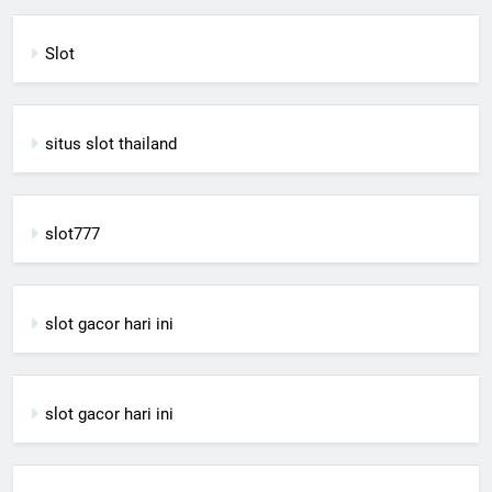
Slot
situs slot thailand
slot777
slot gacor hari ini
slot gacor hari ini