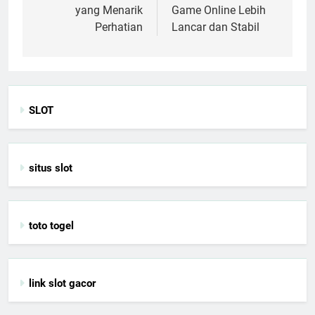
yang Menarik
Game Online Lebih
Perhatian
Lancar dan Stabil
SLOT
situs slot
toto togel
link slot gacor