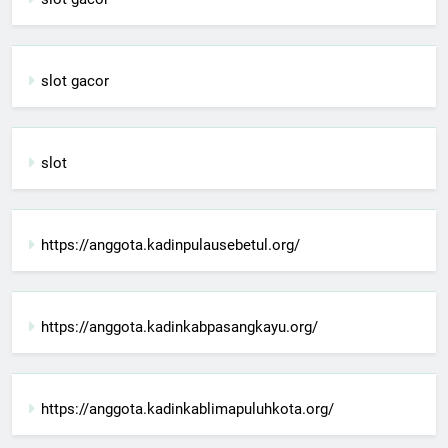
slot gacor
slot
https://anggota.kadinpulausebetul.org/
https://anggota.kadinkabpasangkayu.org/
https://anggota.kadinkablimapuluhkota.org/