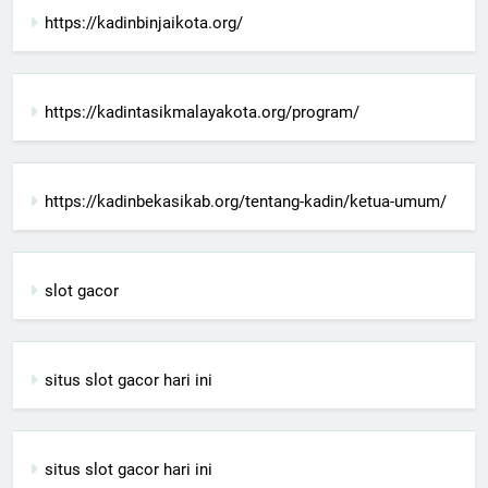
https://kadinbinjaikota.org/
https://kadintasikmalayakota.org/program/
https://kadinbekasikab.org/tentang-kadin/ketua-umum/
slot gacor
situs slot gacor hari ini
situs slot gacor hari ini