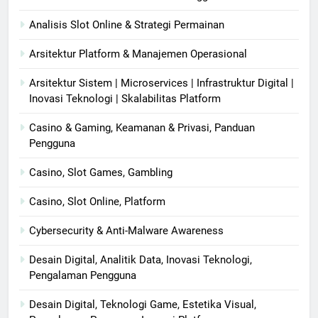
Analisis Slot Online & Strategi Permainan
Arsitektur Platform & Manajemen Operasional
Arsitektur Sistem | Microservices | Infrastruktur Digital |
Inovasi Teknologi | Skalabilitas Platform
Casino & Gaming, Keamanan & Privasi, Panduan
Pengguna
Casino, Slot Games, Gambling
Casino, Slot Online, Platform
Cybersecurity & Anti-Malware Awareness
Desain Digital, Analitik Data, Inovasi Teknologi,
Pengalaman Pengguna
Desain Digital, Teknologi Game, Estetika Visual,