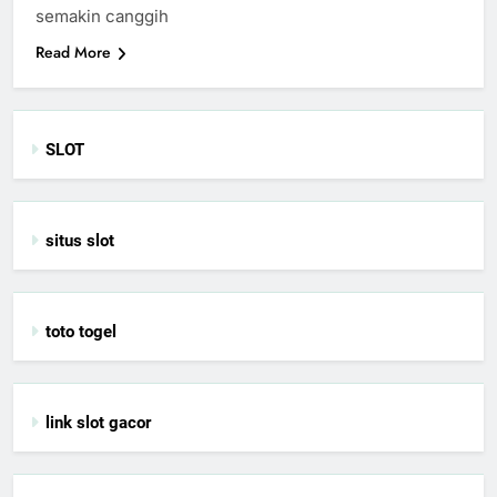
semakin canggih
Read More
SLOT
situs slot
toto togel
link slot gacor