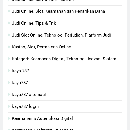
Judi Online, Slot, Keamanan dan Penarikan Dana
Judi Online, Tips & Trik
Judi Slot Online, Teknologi Perjudian, Platform Judi
Kasino, Slot, Permainan Online
Kategori: Keamanan Digital, Teknologi, Inovasi Sistem
kaya 787
kaya787
kaya787 alternatif
kaya787 login
Keamanan & Autentikasi Digital