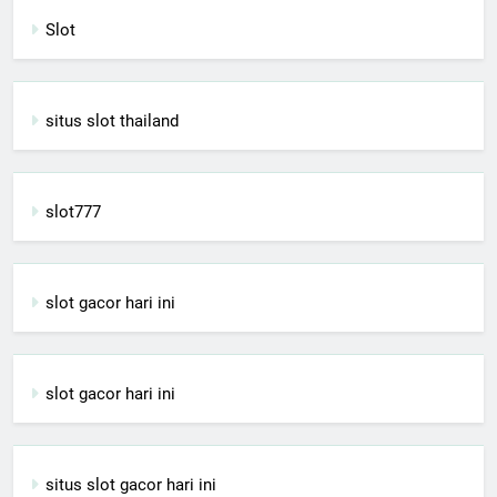
Slot
situs slot thailand
slot777
slot gacor hari ini
slot gacor hari ini
situs slot gacor hari ini