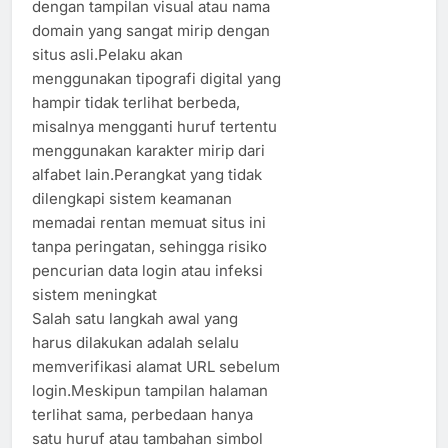
dengan tampilan visual atau nama
domain yang sangat mirip dengan
situs asli.Pelaku akan
menggunakan tipografi digital yang
hampir tidak terlihat berbeda,
misalnya mengganti huruf tertentu
menggunakan karakter mirip dari
alfabet lain.Perangkat yang tidak
dilengkapi sistem keamanan
memadai rentan memuat situs ini
tanpa peringatan, sehingga risiko
pencurian data login atau infeksi
sistem meningkat
Salah satu langkah awal yang
harus dilakukan adalah selalu
memverifikasi alamat URL sebelum
login.Meskipun tampilan halaman
terlihat sama, perbedaan hanya
satu huruf atau tambahan simbol