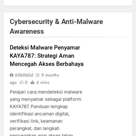
Cybersecurity & Anti-Malware
Awareness
Deteksi Malware Penyamar
KAYA787: Strategi Aman
Mencegah Akses Berbahaya
60b0b0d
9 months
ago
0
6 mins
Pelajari cara mendeteksi malware
yang menyamar sebagai platform
KAYA787. Panduan lengkap
identifikasi ancaman digital,
verifikasi link, keamanan
perangkat, dan langkah
pencegahan agar akses tetap