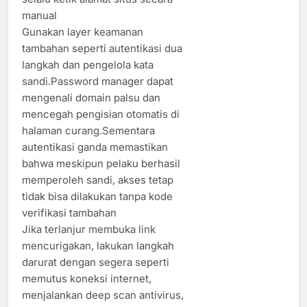
manual
Gunakan layer keamanan
tambahan seperti autentikasi dua
langkah dan pengelola kata
sandi.Password manager dapat
mengenali domain palsu dan
mencegah pengisian otomatis di
halaman curang.Sementara
autentikasi ganda memastikan
bahwa meskipun pelaku berhasil
memperoleh sandi, akses tetap
tidak bisa dilakukan tanpa kode
verifikasi tambahan
Jika terlanjur membuka link
mencurigakan, lakukan langkah
darurat dengan segera seperti
memutus koneksi internet,
menjalankan deep scan antivirus,