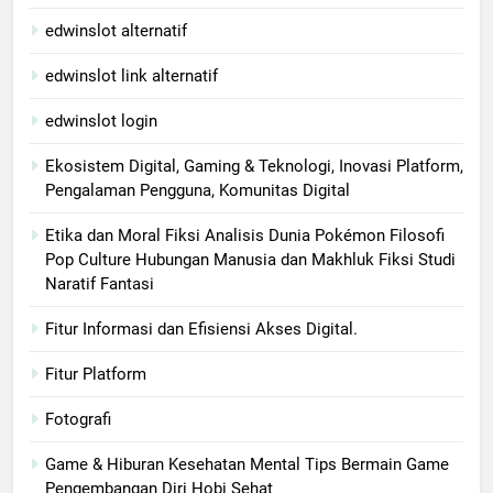
edwinslot alternatif
edwinslot link alternatif
edwinslot login
Ekosistem Digital, Gaming & Teknologi, Inovasi Platform,
Pengalaman Pengguna, Komunitas Digital
Etika dan Moral Fiksi Analisis Dunia Pokémon Filosofi
Pop Culture Hubungan Manusia dan Makhluk Fiksi Studi
Naratif Fantasi
Fitur Informasi dan Efisiensi Akses Digital.
Fitur Platform
Fotografi
Game & Hiburan Kesehatan Mental Tips Bermain Game
Pengembangan Diri Hobi Sehat