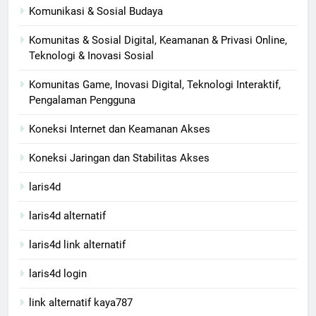
Komunikasi & Sosial Budaya
Komunitas & Sosial Digital, Keamanan & Privasi Online,
Teknologi & Inovasi Sosial
Komunitas Game, Inovasi Digital, Teknologi Interaktif,
Pengalaman Pengguna
Koneksi Internet dan Keamanan Akses
Koneksi Jaringan dan Stabilitas Akses
laris4d
laris4d alternatif
laris4d link alternatif
laris4d login
link alternatif kaya787