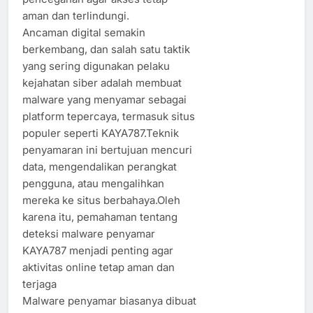
aman dan terlindungi.
Ancaman digital semakin
berkembang, dan salah satu taktik
yang sering digunakan pelaku
kejahatan siber adalah membuat
malware yang menyamar sebagai
platform tepercaya, termasuk situs
populer seperti KAYA787.Teknik
penyamaran ini bertujuan mencuri
data, mengendalikan perangkat
pengguna, atau mengalihkan
mereka ke situs berbahaya.Oleh
karena itu, pemahaman tentang
deteksi malware penyamar
KAYA787 menjadi penting agar
aktivitas online tetap aman dan
terjaga
Malware penyamar biasanya dibuat