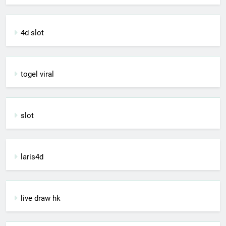
4d slot
togel viral
slot
laris4d
live draw hk