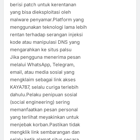
berisi patch untuk kerentanan
yang bisa dieksploitasi oleh
malware penyamar.Platform yang
menggunakan teknologi lama lebih
rentan terhadap serangan injeksi
kode atau manipulasi DNS yang
mengarahkan ke situs palsu
Jika pengguna menerima pesan
melalui WhatsApp, Telegram,
email, atau media sosial yang
mengklaim sebagai link akses
KAYA787, selalu curiga terlebih
dahulu.Pelaku penipuan sosial
(social engineering) sering
memanfaatkan pesan personal
yang terlihat meyakinkan untuk
menjebak korban.Pastikan tidak
mengklik link sembarangan dan
selalu ketik alamat situs secara