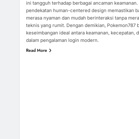
ini tangguh terhadap berbagai ancaman keamanan. Di
pendekatan human-centered design memastikan b
merasa nyaman dan mudah berinteraksi tanpa mera
teknis yang rumit. Dengan demikian, Pokemon787 
keseimbangan ideal antara keamanan, kecepatan,
dalam pengalaman login modern.
Read More