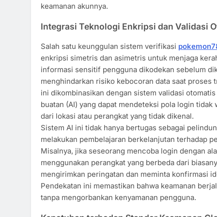
keamanan akunnya.
Integrasi Teknologi Enkripsi dan Validasi 
Salah satu keunggulan sistem verifikasi
pokemon7
enkripsi simetris dan asimetris untuk menjaga kera
informasi sensitif pengguna dikodekan sebelum dik
menghindarkan risiko kebocoran data saat proses t
ini dikombinasikan dengan sistem validasi otomati
buatan (AI) yang dapat mendeteksi pola login tidak 
dari lokasi atau perangkat yang tidak dikenal.
Sistem AI ini tidak hanya bertugas sebagai pelindung
melakukan pembelajaran berkelanjutan terhadap pe
Misalnya, jika seseorang mencoba login dengan ala
menggunakan perangkat yang berbeda dari biasany
mengirimkan peringatan dan meminta konfirmasi id
Pendekatan ini memastikan bahwa keamanan berjal
tanpa mengorbankan kenyamanan pengguna.