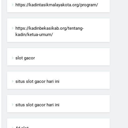
https://kadintasikmalayakota.org/program/
https://kadinbekasikab.org/tentang-
kadin/ketua-umum/
slot gacor
situs slot gacor hari ini
situs slot gacor hari ini