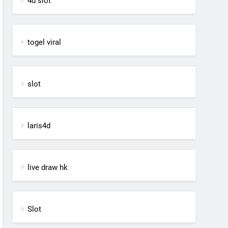
4d slot
togel viral
slot
laris4d
live draw hk
Slot