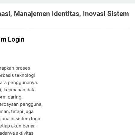
asi, Manajemen Identitas, Inovasi Sistem
em Login
rapkan proses
erbasis teknologi
para penggunanya.
ni, keamanan data
orm daring.
ercayaan pengguna,
man, tetapi juga
guna di sistem login
tiap akun benar-
adanya aktivitas