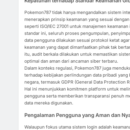
Kepatuhan terhadap Standar Keamanan Gl
Pokemon787 tidak hanya mengandalkan sistem intern
menerapkan prinsip keamanan yang sesuai dengan s
seperti ISO/IEC 27001 untuk manajemen keamanan 
standar ini, seluruh proses pengumpulan, penyimpa
data pengguna dilakukan sesuai protokol ketat agar
keamanan yang dapat dimanfaatkan pihak tak berta
itu, audit berkala dilakukan untuk memastikan siste
optimal dan aman dari ancaman siber terbaru.
Dalam konteks regulasi, Pokemon787 juga menduk
terhadap kebijakan perlindungan data pribadi yang 
negara, termasuk GDPR (General Data Protection Re
Hal ini menunjukkan komitmen platform untuk melin
pengguna serta memberikan transparansi penuh m
data mereka digunakan.
Pengalaman Pengguna yang Aman dan N
Walaupun fokus utama sistem login adalah keaman