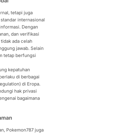
obal
al, tetapi juga
tandar internasional
informasi. Dengan
nan, dan verifikasi
 tidak ada celah
nggung jawab. Selain
m tetap berfungsi
ung kepatuhan
berlaku di berbagai
gulation) di Eropa.
dungi hak privasi
engenai bagaimana
yaman
an, Pokemon787 juga