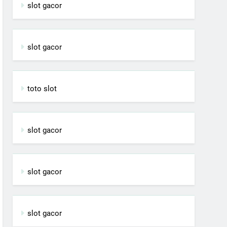
slot gacor
slot gacor
toto slot
slot gacor
slot gacor
slot gacor