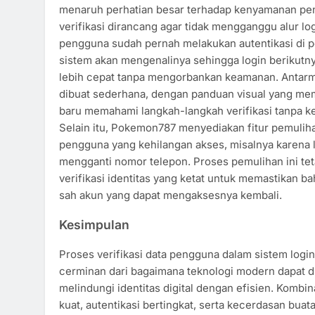
menaruh perhatian besar terhadap kenyamanan pe
verifikasi dirancang agar tidak mengganggu alur logi
pengguna sudah pernah melakukan autentikasi di pe
sistem akan mengenalinya sehingga login berikutny
lebih cepat tanpa mengorbankan keamanan. Antar
dibuat sederhana, dengan panduan visual yang m
baru memahami langkah-langkah verifikasi tanpa k
Selain itu, Pokemon787 menyediakan fitur pemulih
pengguna yang kehilangan akses, misalnya karena l
mengganti nomor telepon. Proses pemulihan ini tet
verifikasi identitas yang ketat untuk memastikan b
sah akun yang dapat mengaksesnya kembali.
Kesimpulan
Proses verifikasi data pengguna dalam sistem log
cerminan dari bagaimana teknologi modern dapat d
melindungi identitas digital dengan efisien. Kombin
kuat, autentikasi bertingkat, serta kecerdasan bua