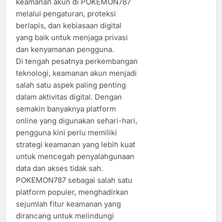
keamanan akun di POKEMON787
melalui pengaturan, proteksi
berlapis, dan kebiasaan digital
yang baik untuk menjaga privasi
dan kenyamanan pengguna.
Di tengah pesatnya perkembangan
teknologi, keamanan akun menjadi
salah satu aspek paling penting
dalam aktivitas digital. Dengan
semakin banyaknya platform
online yang digunakan sehari-hari,
pengguna kini perlu memiliki
strategi keamanan yang lebih kuat
untuk mencegah penyalahgunaan
data dan akses tidak sah.
POKEMON787 sebagai salah satu
platform populer, menghadirkan
sejumlah fitur keamanan yang
dirancang untuk melindungi