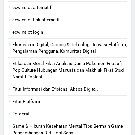
edwinslot alternatif
edwinslot link alternatif
edwinslot login
Ekosistem Digital, Gaming & Teknologi, Inovasi Platform,
Pengalaman Pengguna, Komunitas Digital
Etika dan Moral Fiksi Analisis Dunia Pokémon Filosofi
Pop Culture Hubungan Manusia dan Makhluk Fiksi Studi
Naratif Fantasi
Fitur Informasi dan Efisiensi Akses Digital.
Fitur Platform
Fotografi
Game & Hiburan Kesehatan Mental Tips Bermain Game
Pengembangan Diri Hobi Sehat