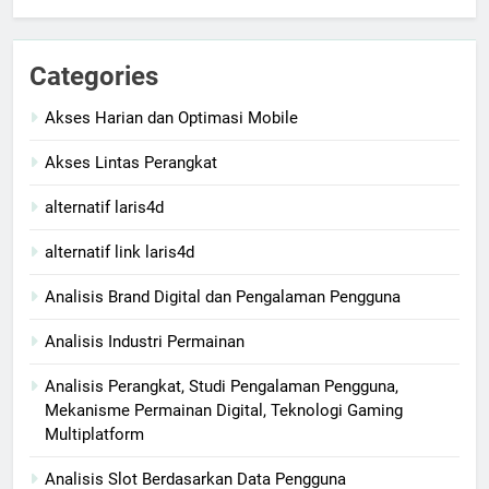
Categories
Akses Harian dan Optimasi Mobile
Akses Lintas Perangkat
alternatif laris4d
alternatif link laris4d
Analisis Brand Digital dan Pengalaman Pengguna
Analisis Industri Permainan
Analisis Perangkat, Studi Pengalaman Pengguna,
Mekanisme Permainan Digital, Teknologi Gaming
Multiplatform
Analisis Slot Berdasarkan Data Pengguna