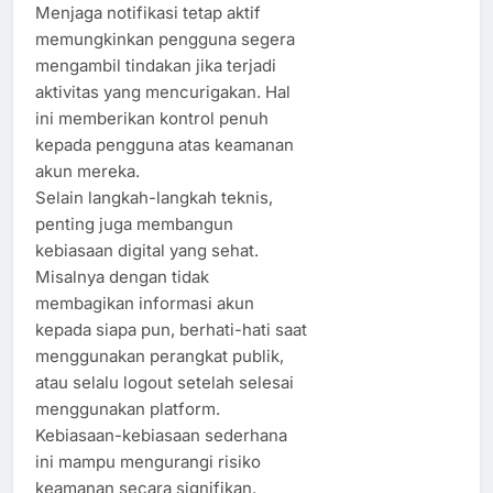
Menjaga notifikasi tetap aktif
memungkinkan pengguna segera
mengambil tindakan jika terjadi
aktivitas yang mencurigakan. Hal
ini memberikan kontrol penuh
kepada pengguna atas keamanan
akun mereka.
Selain langkah-langkah teknis,
penting juga membangun
kebiasaan digital yang sehat.
Misalnya dengan tidak
membagikan informasi akun
kepada siapa pun, berhati-hati saat
menggunakan perangkat publik,
atau selalu logout setelah selesai
menggunakan platform.
Kebiasaan-kebiasaan sederhana
ini mampu mengurangi risiko
keamanan secara signifikan.