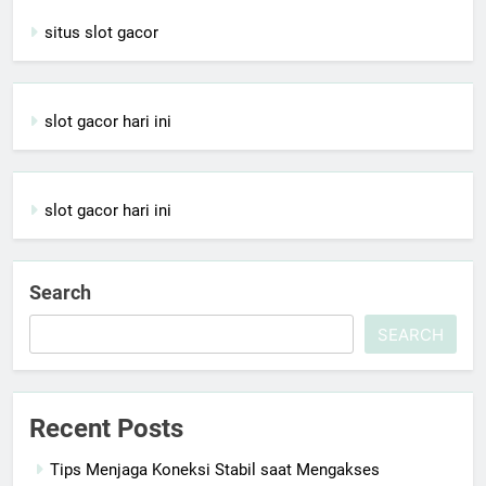
situs slot gacor
slot gacor hari ini
slot gacor hari ini
Search
SEARCH
Recent Posts
Tips Menjaga Koneksi Stabil saat Mengakses