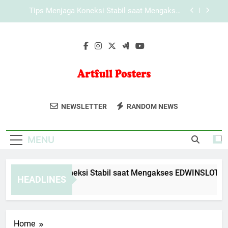
Skip
EDWINSLOT dengan Sistem Modern untuk
to
Mendukung Aktivitas Digital
content
LEBAH4D dengan Sistem Modern untuk
Mendukung Aktivitas Digital
Tips Menjaga Koneksi Stabil saat Mengakses
EDWINSLOT
Tips Menjaga Koneksi Stabil saat Mengakses
LEBAH4D
Artfull Posters
Hiasi Dinding Anda Dengan Poster Seni
EDWINSLOT dengan Sistem Modern untuk
NEWSLETTER
RANDOM NEWS
Mendukung Aktivitas Digital
Dari Artful Posters. Koleksi Dekorasi Unik
LEBAH4D dengan Sistem Modern untuk
Untuk Rumah Anda.
Mendukung Aktivitas Digital
MENU
ips Menjaga Koneksi Stabil saat Mengakses EDWINSLOT
HEADLINES
Weeks Ago
Home