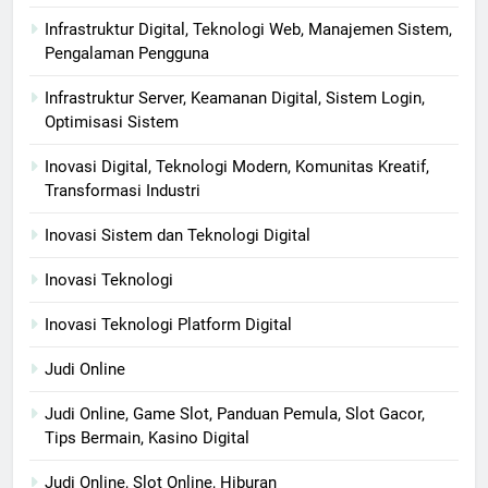
Infrastruktur Digital, Teknologi Web, Manajemen Sistem,
Pengalaman Pengguna
Infrastruktur Server, Keamanan Digital, Sistem Login,
Optimisasi Sistem
Inovasi Digital, Teknologi Modern, Komunitas Kreatif,
Transformasi Industri
Inovasi Sistem dan Teknologi Digital
Inovasi Teknologi
Inovasi Teknologi Platform Digital
Judi Online
Judi Online, Game Slot, Panduan Pemula, Slot Gacor,
Tips Bermain, Kasino Digital
Judi Online, Slot Online, Hiburan