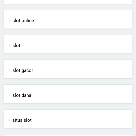
slot online
slot
slot gacor
slot dana
situs slot