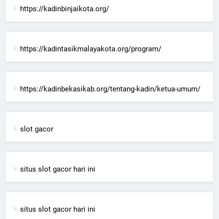
https://kadinbinjaikota.org/
https://kadintasikmalayakota.org/program/
https://kadinbekasikab.org/tentang-kadin/ketua-umum/
slot gacor
situs slot gacor hari ini
situs slot gacor hari ini