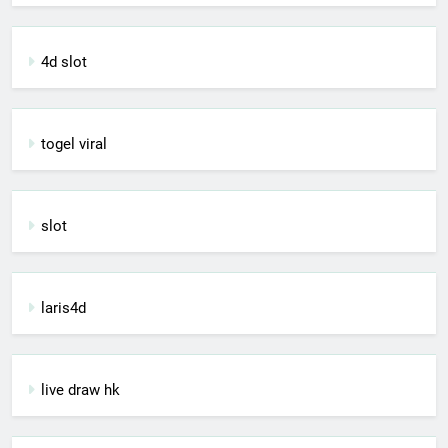
4d slot
togel viral
slot
laris4d
live draw hk