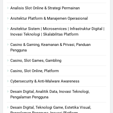
Analisis Slot Online & Strategi Permainan
Arsitektur Platform & Manajemen Operasional
Arsitektur Sistem | Microservices | Infrastruktur Digital |
Inovasi Teknologi | Skalabilitas Platform
Casino & Gaming, Keamanan & Privasi, Panduan
Pengguna
Casino, Slot Games, Gambling
Casino, Slot Online, Platform
Cybersecurity & Anti-Malware Awareness
Desain Digital, Analitik Data, Inovasi Teknologi,
Pengalaman Pengguna
Desain Digital, Teknologi Game, Estetika Visual,
Pengalaman Pengguna, Inovasi Platform