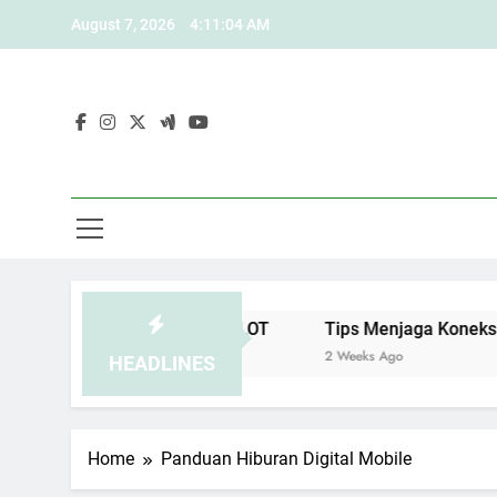
Skip
August 7, 2026
4:11:05 AM
to
content
Art
Hiasi Dind
 Mengakses EDWINSLOT
Tips Menjaga Koneksi Stabil sa
2 Weeks Ago
HEADLINES
Home
Panduan Hiburan Digital Mobile