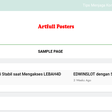
Tips Menjaga Ko
EDWINSLOT dengan Sistem Moder
LEBAH4D dengan Sistem Moder
full Posters
Tips Menjaga Kone
ing Anda Dengan Poster Seni Dari Artful Posters. Koleksi Deko
Tips Menjaga Ko
SAMPLE PAGE
EDWINSLOT dengan Sistem Moder
LEBAH4D dengan Sistem Moder
at Mengakses LEBAH4D
EDWINSLOT dengan Sistem Modern
3 Weeks Ago