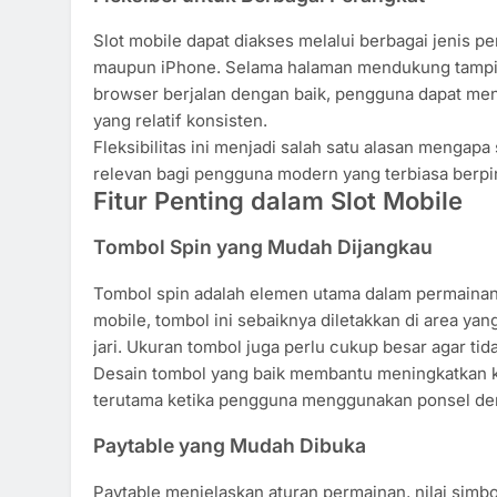
Slot mobile dapat diakses melalui berbagai jenis pe
maupun iPhone. Selama halaman mendukung tampi
browser berjalan dengan baik, pengguna dapat me
yang relatif konsisten.
Fleksibilitas ini menjadi salah satu alasan mengapa
relevan bagi pengguna modern yang terbiasa berpi
Fitur Penting dalam Slot Mobile
Tombol Spin yang Mudah Dijangkau
Tombol spin adalah elemen utama dalam permainan 
mobile, tombol ini sebaiknya diletakkan di area ya
jari. Ukuran tombol juga perlu cukup besar agar ti
Desain tombol yang baik membantu meningkatkan
terutama ketika pengguna menggunakan ponsel den
Paytable yang Mudah Dibuka
Paytable menjelaskan aturan permainan, nilai simbol,