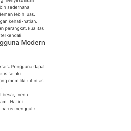
ung menyesuaikan
ebih sederhana
lemen lebih luas.
an kehati-hatian.
 perangkat, kualitas
terkendali.
engguna Modern
kses. Pengguna dapat
rus selalu
g memiliki rutinitas
.
l besar, menu
mi. Hal ini
 harus menggulir