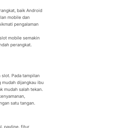
rangkat, baik Android
lan mobile dan
nikmati pengalaman
 slot mobile semakin
ndah perangkat.
slot. Pada tampilan
ng mudah dijangkau ibu
dak mudah salah tekan.
 kenyamanan,
gan satu tangan.
 payline, fitur