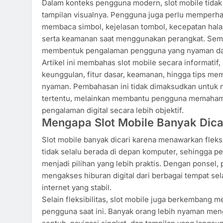
Dalam konteks pengguna modern, slot mobile tidak h
tampilan visualnya. Pengguna juga perlu memperh
membaca simbol, kejelasan tombol, kecepatan halam
serta keamanan saat menggunakan perangkat. Sem
membentuk pengalaman pengguna yang nyaman dan 
Artikel ini membahas slot mobile secara informatif, 
keunggulan, fitur dasar, keamanan, hingga tips mem
nyaman. Pembahasan ini tidak dimaksudkan untuk m
tertentu, melainkan membantu pengguna memahami
pengalaman digital secara lebih objektif.
Mengapa Slot Mobile Banyak Dica
Slot mobile banyak dicari karena menawarkan fleks
tidak selalu berada di depan komputer, sehingga p
menjadi pilihan yang lebih praktis. Dengan ponsel,
mengakses hiburan digital dari berbagai tempat se
internet yang stabil.
Selain fleksibilitas, slot mobile juga berkembang m
pengguna saat ini. Banyak orang lebih nyaman men