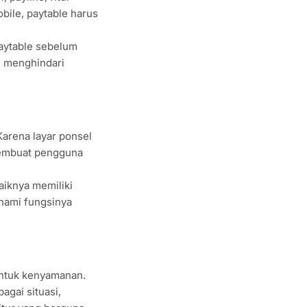
obile, paytable harus
aytable sebelum
n menghindari
Karena layar ponsel
 membuat pengguna
aiknya memiliki
hami fungsinya
untuk kenyamanan.
gai situasi,