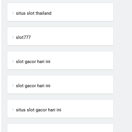
situs slot thailand
slot777
slot gacor hari ini
slot gacor hari ini
situs slot gacor hari ini