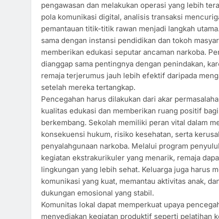
pengawasan dan melakukan operasi yang lebih ter
pola komunikasi digital, analisis transaksi mencurig
pemantauan titik-titik rawan menjadi langkah utama
sama dengan instansi pendidikan dan tokoh masyar
memberikan edukasi seputar ancaman narkoba. Pen
dianggap sama pentingnya dengan penindakan, k
remaja terjerumus jauh lebih efektif daripada men
setelah mereka tertangkap.
Pencegahan harus dilakukan dari akar permasalaha
kualitas edukasi dan memberikan ruang positif bag
berkembang. Sekolah memiliki peran vital dalam 
konsekuensi hukum, risiko kesehatan, serta kerusak
penyalahgunaan narkoba. Melalui program penyuluh
kegiatan ekstrakurikuler yang menarik, remaja dapa
lingkungan yang lebih sehat. Keluarga juga harus
komunikasi yang kuat, memantau aktivitas anak, d
dukungan emosional yang stabil.
Komunitas lokal dapat memperkuat upaya pencega
menyediakan kegiatan produktif seperti pelatihan k