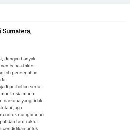
i Sumatera,
at, dengan banyak
i membahas faktor
langkah pencegahan
da.
adi perhatian serius
lompok usia muda.
n narkoba yang tidak
tetapi juga
ra untuk menghindari
pat dan terstruktur
a pendidikan untuk