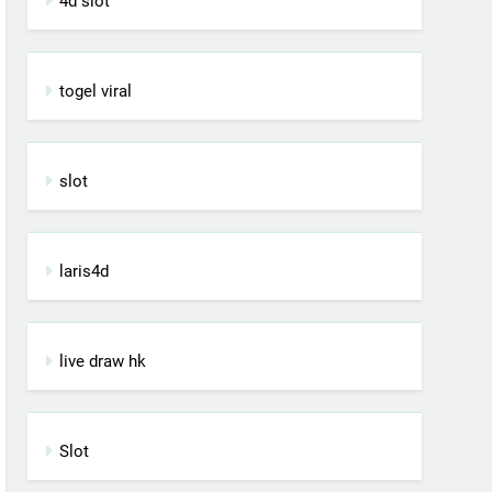
4d slot
togel viral
slot
laris4d
live draw hk
Slot