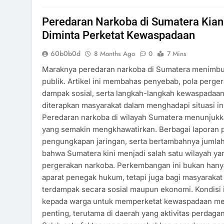
Peredaran Narkoba di Sumatera Kian
Diminta Perketat Kewaspadaan
60b0b0d
8 Months Ago
0
7 Mins
Maraknya peredaran narkoba di Sumatera menimbu
publik. Artikel ini membahas penyebab, pola perger
dampak sosial, serta langkah-langkah kewaspadaan
diterapkan masyarakat dalam menghadapi situasi ini
Peredaran narkoba di wilayah Sumatera menunjukk
yang semakin mengkhawatirkan. Berbagai laporan
pengungkapan jaringan, serta bertambahnya jumla
bahwa Sumatera kini menjadi salah satu wilayah yan
pergerakan narkoba. Perkembangan ini bukan han
aparat penegak hukum, tetapi juga bagi masyarakat 
terdampak secara sosial maupun ekonomi. Kondisi
kepada warga untuk memperketat kewaspadaan me
penting, terutama di daerah yang aktivitas perdaga