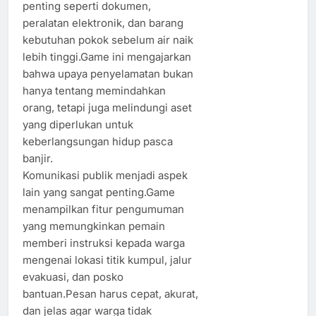
penting seperti dokumen,
peralatan elektronik, dan barang
kebutuhan pokok sebelum air naik
lebih tinggi.Game ini mengajarkan
bahwa upaya penyelamatan bukan
hanya tentang memindahkan
orang, tetapi juga melindungi aset
yang diperlukan untuk
keberlangsungan hidup pasca
banjir.
Komunikasi publik menjadi aspek
lain yang sangat penting.Game
menampilkan fitur pengumuman
yang memungkinkan pemain
memberi instruksi kepada warga
mengenai lokasi titik kumpul, jalur
evakuasi, dan posko
bantuan.Pesan harus cepat, akurat,
dan jelas agar warga tidak