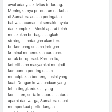
awal adanya aktivitas terlarang.
Meningkatnya peredaran narkoba
di Sumatera adalah peringatan
bahwa ancaman ini semakin nyata
dan kompleks. Meski aparat telah
melakukan berbagai langkah
strategis, tantangan akan terus
berkembang selama jaringan
kriminal menemukan cara baru
untuk beroperasi. Karena itu,
keterlibatan masyarakat menjadi
komponen penting dalam
menciptakan benteng sosial yang
kuat. Dengan kewaspadaan yang
lebih tinggi, edukasi yang
konsisten, serta kolaborasi antara
aparat dan warga, Sumatera dapat
memperkuat perlindungan