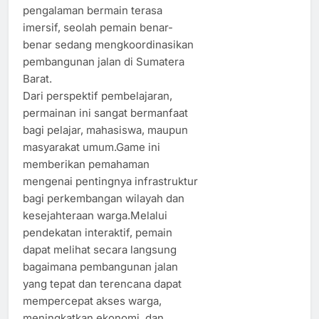
pengalaman bermain terasa
imersif, seolah pemain benar-
benar sedang mengkoordinasikan
pembangunan jalan di Sumatera
Barat.
Dari perspektif pembelajaran,
permainan ini sangat bermanfaat
bagi pelajar, mahasiswa, maupun
masyarakat umum.Game ini
memberikan pemahaman
mengenai pentingnya infrastruktur
bagi perkembangan wilayah dan
kesejahteraan warga.Melalui
pendekatan interaktif, pemain
dapat melihat secara langsung
bagaimana pembangunan jalan
yang tepat dan terencana dapat
mempercepat akses warga,
meningkatkan ekonomi, dan