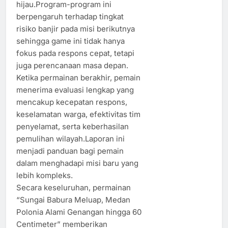
hijau.Program-program ini
berpengaruh terhadap tingkat
risiko banjir pada misi berikutnya
sehingga game ini tidak hanya
fokus pada respons cepat, tetapi
juga perencanaan masa depan.
Ketika permainan berakhir, pemain
menerima evaluasi lengkap yang
mencakup kecepatan respons,
keselamatan warga, efektivitas tim
penyelamat, serta keberhasilan
pemulihan wilayah.Laporan ini
menjadi panduan bagi pemain
dalam menghadapi misi baru yang
lebih kompleks.
Secara keseluruhan, permainan
“Sungai Babura Meluap, Medan
Polonia Alami Genangan hingga 60
Centimeter” memberikan