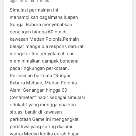
ago
0
7 mins
Simulasi permainan ini
menampilkan bagaimana luapan
Sungai Babura menyebabkan
genangan hingga 60 cm di
kawasan Medan Polonia.Pemain
belajar mengelola respons darurat,
mengatur tim penyelamat, dan
meminimalkan dampak bencana
pada lingkungan perkotaan.
Permainan bertema “Sungai
Babura Meluap, Medan Polonia
Alami Genangan hingga 60
Centimeter” hadir sebagai simulasi
edukatif yang menggambarkan
situasi banjir di kawasan
perkotaan.Game ini mengangkat
peristiwa yang sering dialami
warga Medan ketika curah hujan