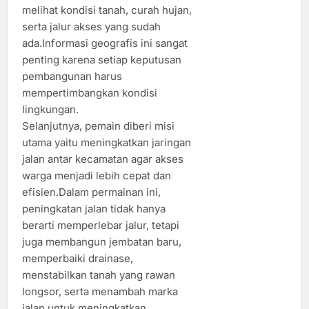
melihat kondisi tanah, curah hujan,
serta jalur akses yang sudah
ada.Informasi geografis ini sangat
penting karena setiap keputusan
pembangunan harus
mempertimbangkan kondisi
lingkungan.
Selanjutnya, pemain diberi misi
utama yaitu meningkatkan jaringan
jalan antar kecamatan agar akses
warga menjadi lebih cepat dan
efisien.Dalam permainan ini,
peningkatan jalan tidak hanya
berarti memperlebar jalur, tetapi
juga membangun jembatan baru,
memperbaiki drainase,
menstabilkan tanah yang rawan
longsor, serta menambah marka
jalan untuk meningkatkan