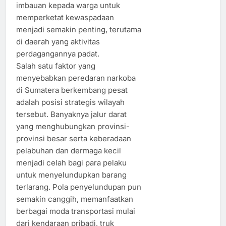
imbauan kepada warga untuk
memperketat kewaspadaan
menjadi semakin penting, terutama
di daerah yang aktivitas
perdagangannya padat.
Salah satu faktor yang
menyebabkan peredaran narkoba
di Sumatera berkembang pesat
adalah posisi strategis wilayah
tersebut. Banyaknya jalur darat
yang menghubungkan provinsi-
provinsi besar serta keberadaan
pelabuhan dan dermaga kecil
menjadi celah bagi para pelaku
untuk menyelundupkan barang
terlarang. Pola penyelundupan pun
semakin canggih, memanfaatkan
berbagai moda transportasi mulai
dari kendaraan pribadi, truk