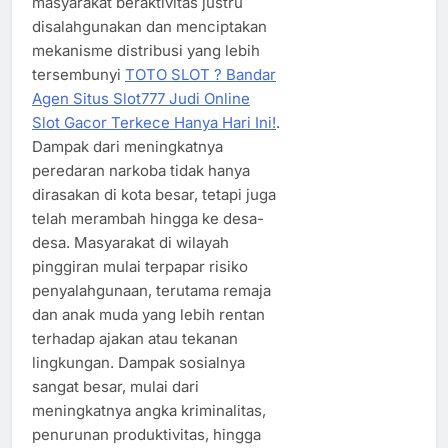
masyarakat beraktivitas justru
disalahgunakan dan menciptakan
mekanisme distribusi yang lebih
tersembunyi
TOTO SLOT ? Bandar
Agen Situs Slot777 Judi Online
Slot Gacor Terkece Hanya Hari Ini!
.
Dampak dari meningkatnya
peredaran narkoba tidak hanya
dirasakan di kota besar, tetapi juga
telah merambah hingga ke desa-
desa. Masyarakat di wilayah
pinggiran mulai terpapar risiko
penyalahgunaan, terutama remaja
dan anak muda yang lebih rentan
terhadap ajakan atau tekanan
lingkungan. Dampak sosialnya
sangat besar, mulai dari
meningkatnya angka kriminalitas,
penurunan produktivitas, hingga