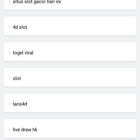
situs slot gacor hari ini
4d slot
togel viral
slot
laris4d
live draw hk