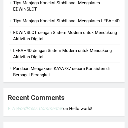
Tips Menjaga Koneksi Stabil saat Mengakses
EDWINSLOT
Tips Menjaga Koneksi Stabil saat Mengakses LEBAH4D
EDWINSLOT dengan Sistem Modern untuk Mendukung
Aktivitas Digital
LEBAH4D dengan Sistem Modern untuk Mendukung
Aktivitas Digital
Panduan Mengakses KAYA787 secara Konsisten di
Berbagai Perangkat
Recent Comments
A WordPress Commenter
on
Hello world!