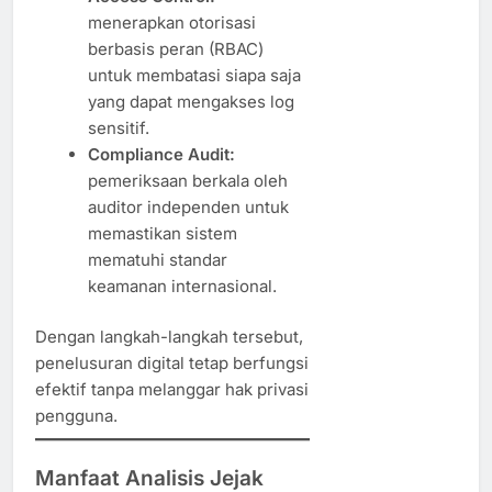
menerapkan otorisasi
berbasis peran (RBAC)
untuk membatasi siapa saja
yang dapat mengakses log
sensitif.
Compliance Audit:
pemeriksaan berkala oleh
auditor independen untuk
memastikan sistem
mematuhi standar
keamanan internasional.
Dengan langkah-langkah tersebut,
penelusuran digital tetap berfungsi
efektif tanpa melanggar hak privasi
pengguna.
Manfaat Analisis Jejak