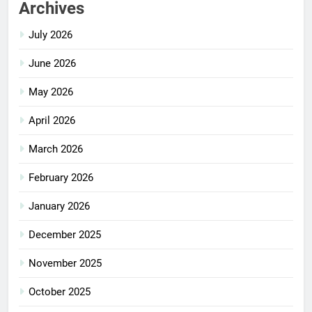
Archives
July 2026
June 2026
May 2026
April 2026
March 2026
February 2026
January 2026
December 2025
November 2025
October 2025