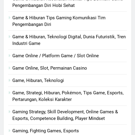
Pengembangan Diri Hobi Sehat
Game & Hiburan Tips Gaming Komunikasi Tim
Pengembangan Diri
Game & Hiburan, Teknologi Digital, Dunia Futuristik, Tren
Industri Game
Game Online / Platform Game / Slot Online
Game Online, Slot, Permainan Casino
Game, Hiburan, Teknologi
Game, Strategi, Hiburan, Pokémon, Tips Game, Esports,
Pertarungan, Koleksi Karakter
Gaming Strategy, Skill Development, Online Games &
Esports, Competence Building, Player Mindset
Gaming, Fighting Games, Esports