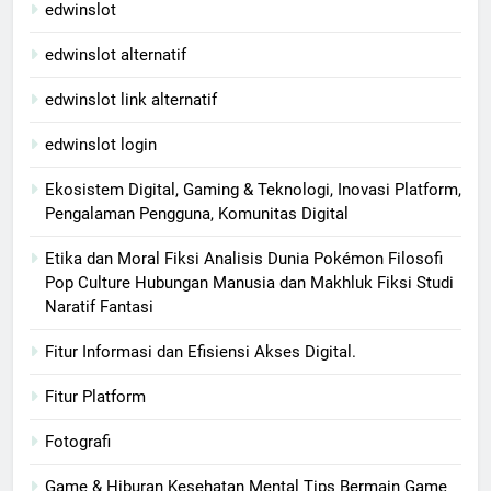
edwinslot
edwinslot alternatif
edwinslot link alternatif
edwinslot login
Ekosistem Digital, Gaming & Teknologi, Inovasi Platform,
Pengalaman Pengguna, Komunitas Digital
Etika dan Moral Fiksi Analisis Dunia Pokémon Filosofi
Pop Culture Hubungan Manusia dan Makhluk Fiksi Studi
Naratif Fantasi
Fitur Informasi dan Efisiensi Akses Digital.
Fitur Platform
Fotografi
Game & Hiburan Kesehatan Mental Tips Bermain Game