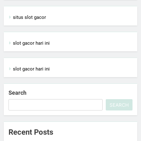
situs slot gacor
slot gacor hari ini
slot gacor hari ini
Search
SEARCH
Recent Posts