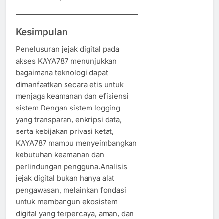
Kesimpulan
Penelusuran jejak digital pada
akses KAYA787 menunjukkan
bagaimana teknologi dapat
dimanfaatkan secara etis untuk
menjaga keamanan dan efisiensi
sistem.Dengan sistem logging
yang transparan, enkripsi data,
serta kebijakan privasi ketat,
KAYA787 mampu menyeimbangkan
kebutuhan keamanan dan
perlindungan pengguna.Analisis
jejak digital bukan hanya alat
pengawasan, melainkan fondasi
untuk membangun ekosistem
digital yang terpercaya, aman, dan