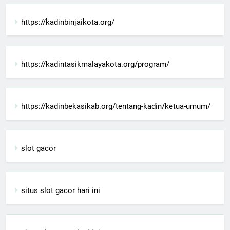
https://kadinbinjaikota.org/
https://kadintasikmalayakota.org/program/
https://kadinbekasikab.org/tentang-kadin/ketua-umum/
slot gacor
situs slot gacor hari ini