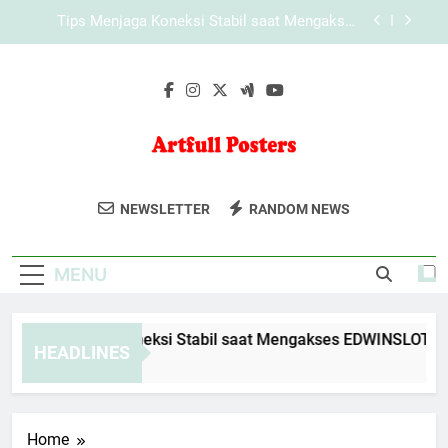
Skip
EDWINSLOT dengan Sistem Modern untuk
to
Mendukung Aktivitas Digital
content
LEBAH4D dengan Sistem Modern untuk
Mendukung Aktivitas Digital
Tips Menjaga Koneksi Stabil saat Mengakses
EDWINSLOT
Tips Menjaga Koneksi Stabil saat Mengakses
LEBAH4D
Artfull Posters
Hiasi Dinding Anda Dengan Poster Seni
EDWINSLOT dengan Sistem Modern untuk
NEWSLETTER
RANDOM NEWS
Mendukung Aktivitas Digital
Dari Artful Posters. Koleksi Dekorasi Unik
LEBAH4D dengan Sistem Modern untuk
Untuk Rumah Anda.
Mendukung Aktivitas Digital
MENU
ips Menjaga Koneksi Stabil saat Mengakses EDWINSLOT
HEADLINES
Weeks Ago
Home