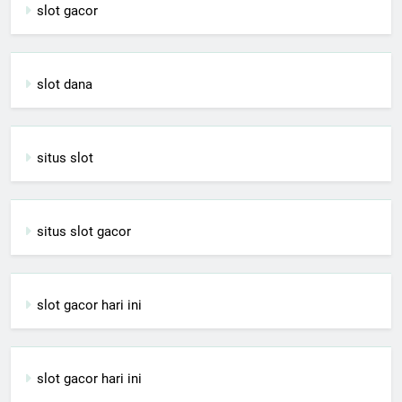
slot gacor
slot dana
situs slot
situs slot gacor
slot gacor hari ini
slot gacor hari ini