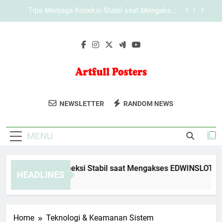
Skip
EDWINSLOT dengan Sistem Modern untuk
to
Mendukung Aktivitas Digital
content
LEBAH4D dengan Sistem Modern untuk
Mendukung Aktivitas Digital
Tips Menjaga Koneksi Stabil saat Mengakses
EDWINSLOT
Tips Menjaga Koneksi Stabil saat Mengakses
LEBAH4D
Artfull Posters
Hiasi Dinding Anda Dengan Poster Seni
EDWINSLOT dengan Sistem Modern untuk
NEWSLETTER
RANDOM NEWS
Mendukung Aktivitas Digital
Dari Artful Posters. Koleksi Dekorasi Unik
LEBAH4D dengan Sistem Modern untuk
Untuk Rumah Anda.
Mendukung Aktivitas Digital
MENU
ips Menjaga Koneksi Stabil saat Mengakses EDWINSLOT
HEADLINES
Week Ago
Home
Teknologi & Keamanan Sistem