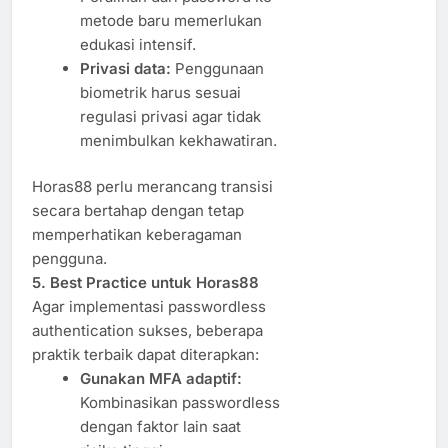
metode baru memerlukan
edukasi intensif.
Privasi data:
Penggunaan
biometrik harus sesuai
regulasi privasi agar tidak
menimbulkan kekhawatiran.
Horas88 perlu merancang transisi
secara bertahap dengan tetap
memperhatikan keberagaman
pengguna.
5. Best Practice untuk Horas88
Agar implementasi passwordless
authentication sukses, beberapa
praktik terbaik dapat diterapkan:
Gunakan MFA adaptif:
Kombinasikan passwordless
dengan faktor lain saat