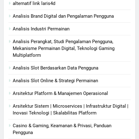
alternatif link laris4d
Analisis Brand Digital dan Pengalaman Pengguna
Analisis Industri Permainan
Analisis Perangkat, Studi Pengalaman Pengguna,
Mekanisme Permainan Digital, Teknologi Gaming
Multiplatform
Analisis Slot Berdasarkan Data Pengguna
Analisis Slot Online & Strategi Permainan
Arsitektur Platform & Manajemen Operasional
Arsitektur Sistem | Microservices | Infrastruktur Digital |
Inovasi Teknologi | Skalabilitas Platform
Casino & Gaming, Keamanan & Privasi, Panduan
Pengguna