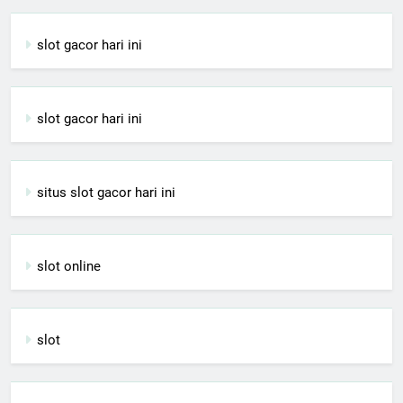
slot gacor hari ini
slot gacor hari ini
situs slot gacor hari ini
slot online
slot