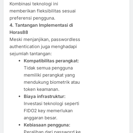
Kombinasi teknologi ini
memberikan fleksibilitas sesuai
preferensi pengguna.
4. Tantangan Implementasi di
Horas88
Meski menjanjikan, passwordless
authentication juga menghadapi
sejumlah tantangan:
Kompatibilitas perangkat:
Tidak semua pengguna
memiliki perangkat yang
mendukung biometrik atau
token keamanan.
Biaya infrastruktur:
Investasi teknologi seperti
FIDO2 key memerlukan
anggaran besar.
Kebiasaan pengguna:
Peralihan dari password ke