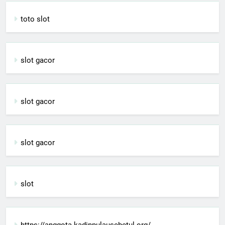
toto slot
slot gacor
slot gacor
slot gacor
slot