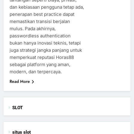
dan kebiasaan pengguna tetap ada,
penerapan best practice dapat
memastikan transisi berjalan
mulus. Pada akhirnya,
passwordless authentication
bukan hanya inovasi teknis, tetapi
juga strategi jangka panjang untuk
memperkuat reputasi Horas88
sebagai platform yang aman,
modern, dan terpercaya.
Read More
SLOT
situs slot