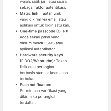
wajah, sidik jari, atau suara
sebagai faktor autentikasi.
Magic link:
Tautan unik
yang dikirim via email atau
aplikasi untuk login satu kali.
One-time passcode (OTP):
Kode sekali pakai yang
dikirim melalui SMS atau
aplikasi autentikator.
Hardware security keys
(FIDO2/WebAuthn):
Token
fisik atau perangkat
berbasis standar keamanan
terbuka.
Push notification:
Permintaan verifikasi yang
dikirim ke perangkat
terdaftar.