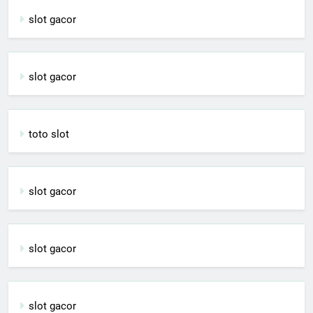
slot gacor
slot gacor
toto slot
slot gacor
slot gacor
slot gacor