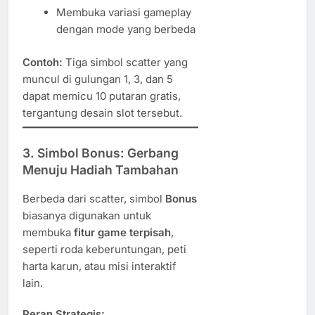
Membuka variasi gameplay
dengan mode yang berbeda
Contoh:
Tiga simbol scatter yang
muncul di gulungan 1, 3, dan 5
dapat memicu 10 putaran gratis,
tergantung desain slot tersebut.
3. Simbol Bonus: Gerbang
Menuju Hadiah Tambahan
Berbeda dari scatter, simbol
Bonus
biasanya digunakan untuk
membuka
fitur game terpisah
,
seperti roda keberuntungan, peti
harta karun, atau misi interaktif
lain.
Peran Strategis: