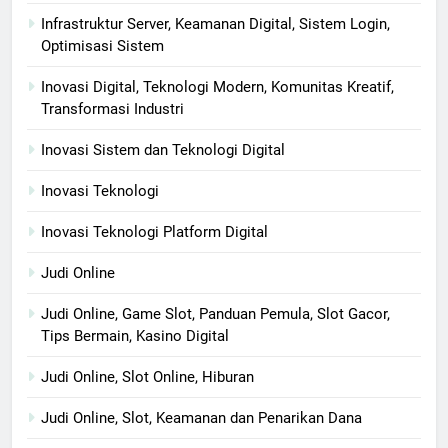
Infrastruktur Server, Keamanan Digital, Sistem Login,
Optimisasi Sistem
Inovasi Digital, Teknologi Modern, Komunitas Kreatif,
Transformasi Industri
Inovasi Sistem dan Teknologi Digital
Inovasi Teknologi
Inovasi Teknologi Platform Digital
Judi Online
Judi Online, Game Slot, Panduan Pemula, Slot Gacor,
Tips Bermain, Kasino Digital
Judi Online, Slot Online, Hiburan
Judi Online, Slot, Keamanan dan Penarikan Dana