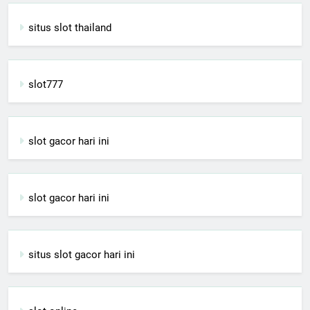
situs slot thailand
slot777
slot gacor hari ini
slot gacor hari ini
situs slot gacor hari ini