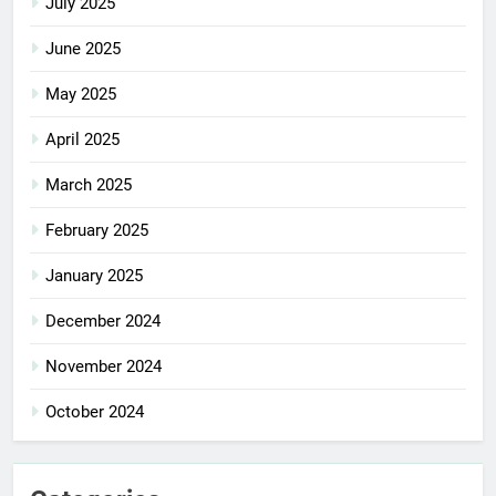
July 2025
June 2025
May 2025
April 2025
March 2025
February 2025
January 2025
December 2024
November 2024
October 2024