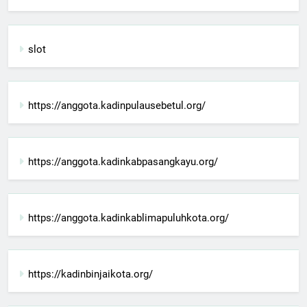
slot
https://anggota.kadinpulausebetul.org/
https://anggota.kadinkabpasangkayu.org/
https://anggota.kadinkablimapuluhkota.org/
https://kadinbinjaikota.org/