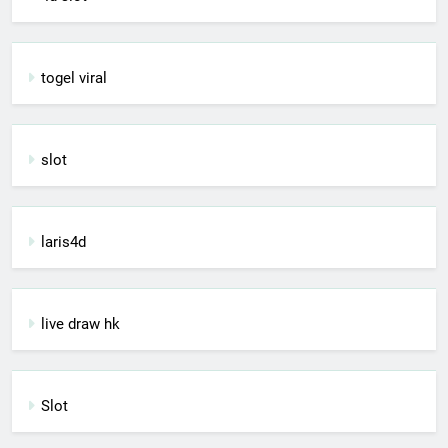
togel viral
slot
laris4d
live draw hk
Slot