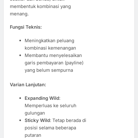
membentuk kombinasi yang
menang.
Fungsi Teknis:
Meningkatkan peluang
kombinasi kemenangan
Membantu menyelesaikan
garis pembayaran (payline)
yang belum sempurna
Varian Lanjutan:
Expanding Wild
:
Memperluas ke seluruh
gulungan
Sticky Wild
: Tetap berada di
posisi selama beberapa
putaran