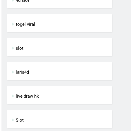
4d slot
togel viral
slot
laris4d
live draw hk
Slot