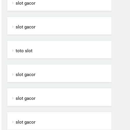
slot gacor
slot gacor
toto slot
slot gacor
slot gacor
slot gacor