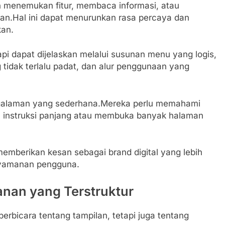
an menemukan fitur, membaca informasi, atau
an.Hal ini dapat menurunkan rasa percaya dan
kan.
i dapat dijelaskan melalui susunan menu yang logis,
 tidak terlalu padat, dan alur penggunaan yang
alaman yang sederhana.Mereka perlu memahami
 instruksi panjang atau membuka banyak halaman
emberikan kesan sebagai brand digital yang lebih
enyamanan pengguna.
nan yang Terstruktur
berbicara tentang tampilan, tetapi juga tentang