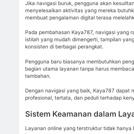
Jika navigasi buruk, pengguna akan kesulit
menyelesaikan aktivitas yang mereka butuhk
membuat pengalaman digital terasa melelah
Pada pembahasan Kaya787, navigasi yang rap
istilah yang mudah dimengerti, tampilan yang
konsisten di berbagai perangkat.
Pengguna baru biasanya membutuhkan peng
bagian utama layanan tanpa harus membaca
tambahan.
Dengan navigasi yang baik, Kaya787 dapat m
profesional, tertata, dan peduli terhadap k
Sistem Keamanan dalam Laya
Layanan online yang terstruktur tidak hanya 