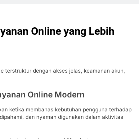
yanan Online yang Lebih
 terstruktur dengan akses jelas, keamanan akun,
yanan Online Modern
evan ketika membahas kebutuhan pengguna terhadap
h dipahami, dan nyaman digunakan dalam aktivitas