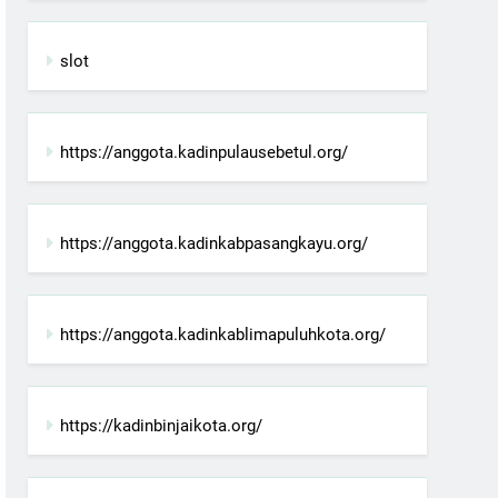
slot
https://anggota.kadinpulausebetul.org/
https://anggota.kadinkabpasangkayu.org/
https://anggota.kadinkablimapuluhkota.org/
https://kadinbinjaikota.org/