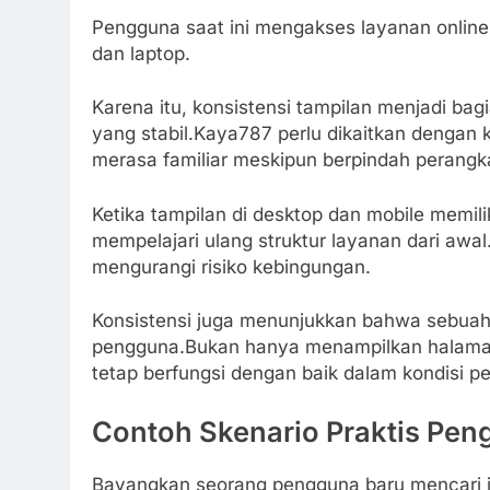
Pengguna saat ini mengakses layanan online 
dan laptop.
Karena itu, konsistensi tampilan menjadi 
yang stabil.Kaya787 perlu dikaitkan dengan 
merasa familiar meskipun berpindah perangk
Ketika tampilan di desktop dan mobile memili
mempelajari ulang struktur layanan dari awal
mengurangi risiko kebingungan.
Konsistensi juga menunjukkan bahwa sebuah
pengguna.Bukan hanya menampilkan halaman 
tetap berfungsi dengan baik dalam kondisi 
Contoh Skenario Praktis Pe
Bayangkan seorang pengguna baru mencari i