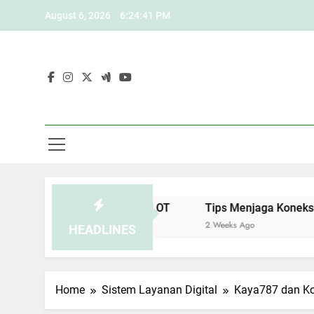
Skip
August 6, 2026
6:24:42 PM
to
content
Art
Hiasi Dind
 Mengakses EDWINSLOT
Tips Menjaga Koneksi Stabil sa
2 Weeks Ago
HEADLINES
Home
Sistem Layanan Digital
Kaya787 dan Ko