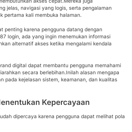
ya membutuhkan akses cepat.Mereka juga
g jelas, navigasi yang logis, serta pengalaman
k pertama kali membuka halaman.
gat penting karena pengguna datang dengan
7 login, ada yang ingin menemukan informasi
an alternatif akses ketika mengalami kendala
 brand digital dapat membantu pengguna memahami
iarahkan secara berlebihan.Inilah alasan mengapa
 pada kejelasan sistem, keamanan, dan kualitas
Menentukan Kepercayaan
 mudah dipercaya karena pengguna dapat melihat pola