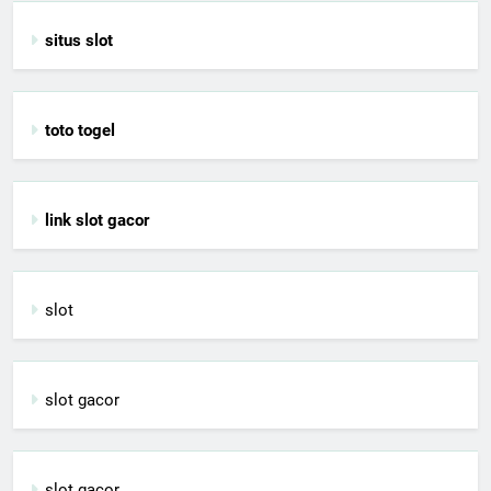
situs slot
toto togel
link slot gacor
slot
slot gacor
slot gacor