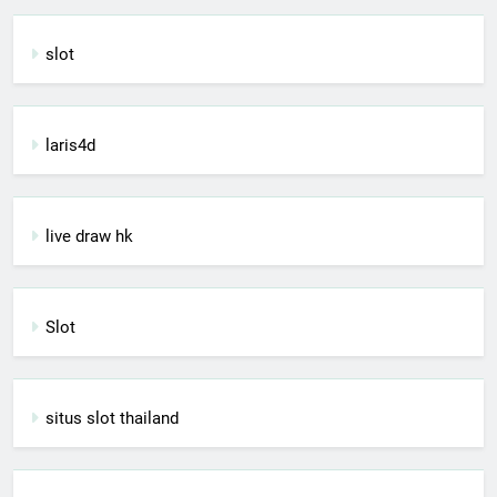
slot
laris4d
live draw hk
Slot
situs slot thailand