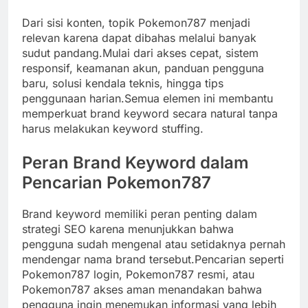
Dari sisi konten, topik Pokemon787 menjadi
relevan karena dapat dibahas melalui banyak
sudut pandang.Mulai dari akses cepat, sistem
responsif, keamanan akun, panduan pengguna
baru, solusi kendala teknis, hingga tips
penggunaan harian.Semua elemen ini membantu
memperkuat brand keyword secara natural tanpa
harus melakukan keyword stuffing.
Peran Brand Keyword dalam
Pencarian Pokemon787
Brand keyword memiliki peran penting dalam
strategi SEO karena menunjukkan bahwa
pengguna sudah mengenal atau setidaknya pernah
mendengar nama brand tersebut.Pencarian seperti
Pokemon787 login, Pokemon787 resmi, atau
Pokemon787 akses aman menandakan bahwa
pengguna ingin menemukan informasi yang lebih