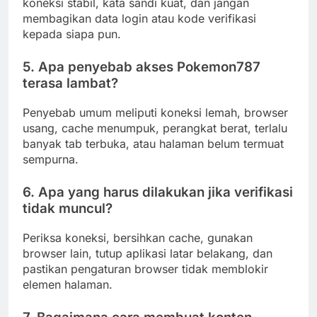
koneksi stabil, kata sandi kuat, dan jangan
membagikan data login atau kode verifikasi
kepada siapa pun.
5. Apa penyebab akses Pokemon787
terasa lambat?
Penyebab umum meliputi koneksi lemah, browser
usang, cache menumpuk, perangkat berat, terlalu
banyak tab terbuka, atau halaman belum termuat
sempurna.
6. Apa yang harus dilakukan jika verifikasi
tidak muncul?
Periksa koneksi, bersihkan cache, gunakan
browser lain, tutup aplikasi latar belakang, dan
pastikan pengaturan browser tidak memblokir
elemen halaman.