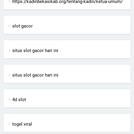
https://kadinbekasikab.org/tentang-kadin/ketua-umum/
slot gacor
situs slot gacor hari ini
situs slot gacor hari ini
4d slot
togel viral