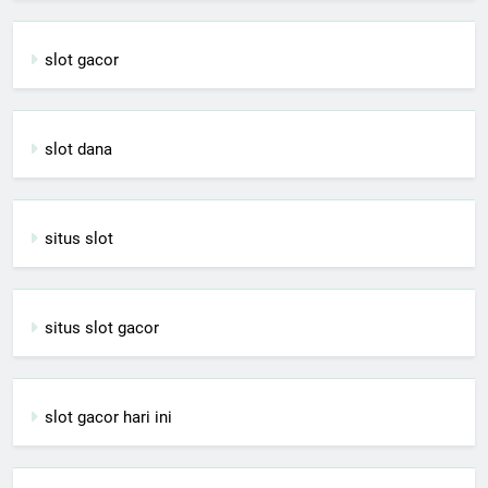
slot gacor
slot dana
situs slot
situs slot gacor
slot gacor hari ini