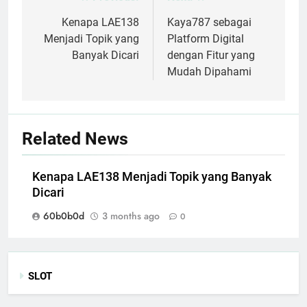
Post
navigation
Kenapa LAE138
Kaya787 sebagai
Menjadi Topik yang
Platform Digital
Banyak Dicari
dengan Fitur yang
Mudah Dipahami
Related News
Kenapa LAE138 Menjadi Topik yang Banyak
Dicari
60b0b0d
3 months ago
0
SLOT