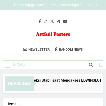
Skip
EDWINSLOT dengan Sistem Modern untuk
to
Mendukung Aktivitas Digital
content
LEBAH4D dengan Sistem Modern untuk
Mendukung Aktivitas Digital
Tips Menjaga Koneksi Stabil saat Mengakses
EDWINSLOT
Tips Menjaga Koneksi Stabil saat Mengakses
LEBAH4D
Artfull Posters
Hiasi Dinding Anda Dengan Poster Seni
EDWINSLOT dengan Sistem Modern untuk
NEWSLETTER
RANDOM NEWS
Mendukung Aktivitas Digital
Dari Artful Posters. Koleksi Dekorasi Unik
LEBAH4D dengan Sistem Modern untuk
Untuk Rumah Anda.
Mendukung Aktivitas Digital
MENU
ps Menjaga Koneksi Stabil saat Mengakses EDWINSLOT
HEADLINES
Week Ago
Home