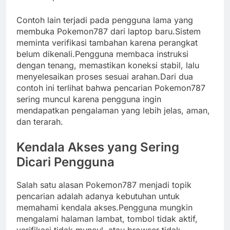
Contoh lain terjadi pada pengguna lama yang
membuka Pokemon787 dari laptop baru.Sistem
meminta verifikasi tambahan karena perangkat
belum dikenali.Pengguna membaca instruksi
dengan tenang, memastikan koneksi stabil, lalu
menyelesaikan proses sesuai arahan.Dari dua
contoh ini terlihat bahwa pencarian Pokemon787
sering muncul karena pengguna ingin
mendapatkan pengalaman yang lebih jelas, aman,
dan terarah.
Kendala Akses yang Sering
Dicari Pengguna
Salah satu alasan Pokemon787 menjadi topik
pencarian adalah adanya kebutuhan untuk
memahami kendala akses.Pengguna mungkin
mengalami halaman lambat, tombol tidak aktif,