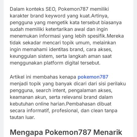
Dalam konteks SEO, Pokemon787 memiliki
karakter brand keyword yang kuat.Artinya,
pengguna yang mengetik kata tersebut biasanya
sudah memiliki ketertarikan awal dan ingin
menemukan informasi yang lebih spesifik.Mereka
tidak sekadar mencari topik umum, melainkan
ingin memahami identitas brand, cara akses,
keunggulan sistem, serta langkah aman saat
menggunakan platform digital tersebut.
Artikel ini membahas kenapa
pokemon787
menjadi topik yang banyak dicari dari sisi perilaku
pengguna, search intent, pengalaman akses,
keamanan akun, serta relevansi brand dalam
kebutuhan online harian.Pembahasan dibuat
secara informatif, profesional, dan clean tanpa
tautan luar.
Mengapa Pokemon787 Menarik