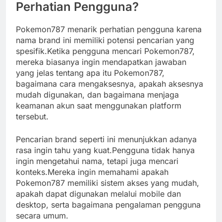
Perhatian Pengguna?
Pokemon787 menarik perhatian pengguna karena
nama brand ini memiliki potensi pencarian yang
spesifik.Ketika pengguna mencari Pokemon787,
mereka biasanya ingin mendapatkan jawaban
yang jelas tentang apa itu Pokemon787,
bagaimana cara mengaksesnya, apakah aksesnya
mudah digunakan, dan bagaimana menjaga
keamanan akun saat menggunakan platform
tersebut.
Pencarian brand seperti ini menunjukkan adanya
rasa ingin tahu yang kuat.Pengguna tidak hanya
ingin mengetahui nama, tetapi juga mencari
konteks.Mereka ingin memahami apakah
Pokemon787 memiliki sistem akses yang mudah,
apakah dapat digunakan melalui mobile dan
desktop, serta bagaimana pengalaman pengguna
secara umum.