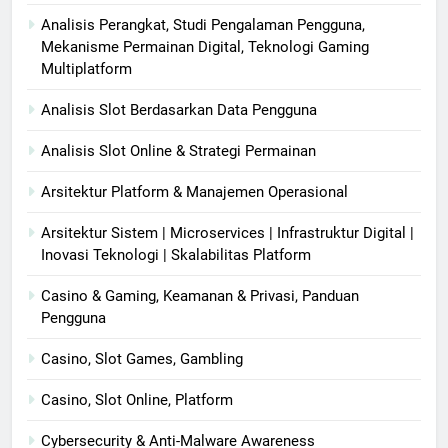
Analisis Perangkat, Studi Pengalaman Pengguna,
Mekanisme Permainan Digital, Teknologi Gaming
Multiplatform
Analisis Slot Berdasarkan Data Pengguna
Analisis Slot Online & Strategi Permainan
Arsitektur Platform & Manajemen Operasional
Arsitektur Sistem | Microservices | Infrastruktur Digital |
Inovasi Teknologi | Skalabilitas Platform
Casino & Gaming, Keamanan & Privasi, Panduan
Pengguna
Casino, Slot Games, Gambling
Casino, Slot Online, Platform
Cybersecurity & Anti-Malware Awareness