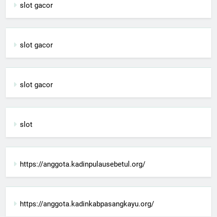
slot gacor
slot gacor
slot gacor
slot
https://anggota.kadinpulausebetul.org/
https://anggota.kadinkabpasangkayu.org/