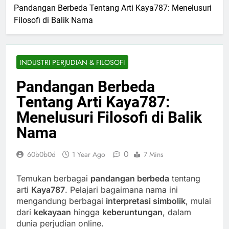
Pandangan Berbeda Tentang Arti Kaya787: Menelusuri
Filosofi di Balik Nama
INDUSTRI PERJUDIAN & FILOSOFI
Pandangan Berbeda
Tentang Arti Kaya787:
Menelusuri Filosofi di Balik
Nama
0
60b0b0d
1 Year Ago
7 Mins
Temukan berbagai
pandangan berbeda
tentang
arti
Kaya787
. Pelajari bagaimana nama ini
mengandung berbagai
interpretasi simbolik
, mulai
dari
kekayaan
hingga
keberuntungan
, dalam
dunia perjudian online.