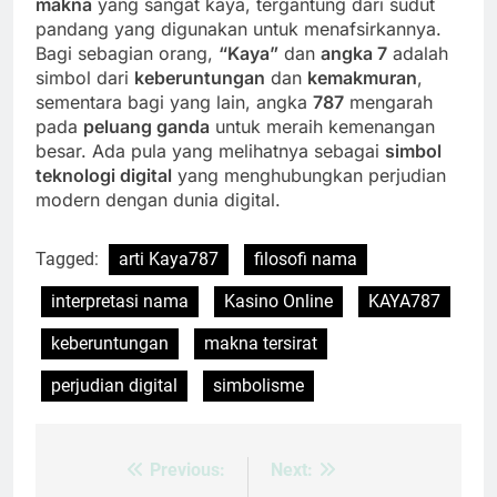
makna
yang sangat kaya, tergantung dari sudut
pandang yang digunakan untuk menafsirkannya.
Bagi sebagian orang,
“Kaya”
dan
angka 7
adalah
simbol dari
keberuntungan
dan
kemakmuran
,
sementara bagi yang lain, angka
787
mengarah
pada
peluang ganda
untuk meraih kemenangan
besar. Ada pula yang melihatnya sebagai
simbol
teknologi digital
yang menghubungkan perjudian
modern dengan dunia digital.
Tagged:
arti Kaya787
filosofi nama
interpretasi nama
Kasino Online
KAYA787
keberuntungan
makna tersirat
perjudian digital
simbolisme
Previous:
Next:
Post