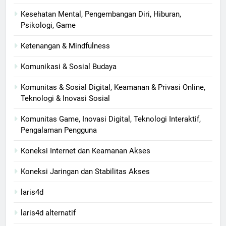
Kesehatan Mental, Pengembangan Diri, Hiburan,
Psikologi, Game
Ketenangan & Mindfulness
Komunikasi & Sosial Budaya
Komunitas & Sosial Digital, Keamanan & Privasi Online,
Teknologi & Inovasi Sosial
Komunitas Game, Inovasi Digital, Teknologi Interaktif,
Pengalaman Pengguna
Koneksi Internet dan Keamanan Akses
Koneksi Jaringan dan Stabilitas Akses
laris4d
laris4d alternatif