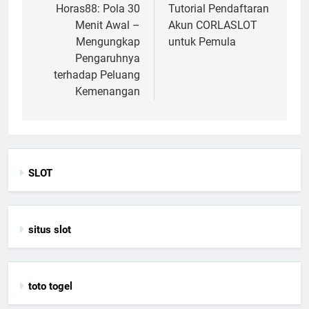
navigation
Horas88: Pola 30
Tutorial Pendaftaran
Menit Awal –
Akun CORLASLOT
Mengungkap
untuk Pemula
Pengaruhnya
terhadap Peluang
Kemenangan
SLOT
situs slot
toto togel