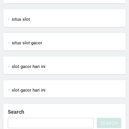
situs slot
situs slot gacor
slot gacor hari ini
slot gacor hari ini
Search
SEARCH