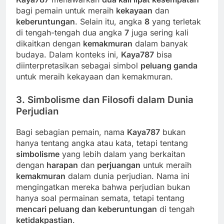
bagi pemain untuk meraih
kekayaan
dan
keberuntungan
. Selain itu, angka
8
yang terletak
di tengah-tengah dua angka
7
juga sering kali
dikaitkan dengan
kemakmuran
dalam banyak
budaya. Dalam konteks ini,
Kaya787
bisa
diinterpretasikan sebagai simbol
peluang ganda
untuk meraih kekayaan dan kemakmuran.
3.
Simbolisme dan Filosofi dalam Dunia
Perjudian
Bagi sebagian pemain, nama
Kaya787
bukan
hanya tentang angka atau kata, tetapi tentang
simbolisme
yang lebih dalam yang berkaitan
dengan
harapan
dan
perjuangan
untuk meraih
kemakmuran
dalam dunia perjudian. Nama ini
mengingatkan mereka bahwa perjudian bukan
hanya soal permainan semata, tetapi tentang
mencari peluang dan keberuntungan
di tengah
ketidakpastian
.