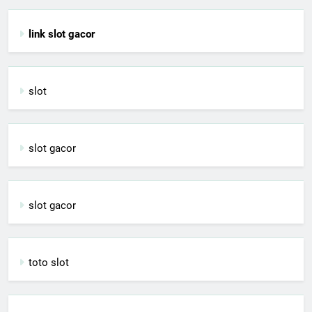
link slot gacor
slot
slot gacor
slot gacor
toto slot