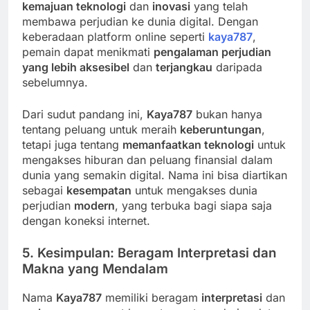
kemajuan teknologi
dan
inovasi
yang telah
membawa perjudian ke dunia digital. Dengan
keberadaan platform online seperti
kaya787
,
pemain dapat menikmati
pengalaman perjudian
yang lebih aksesibel
dan
terjangkau
daripada
sebelumnya.
Dari sudut pandang ini,
Kaya787
bukan hanya
tentang peluang untuk meraih
keberuntungan
,
tetapi juga tentang
memanfaatkan teknologi
untuk
mengakses hiburan dan peluang finansial dalam
dunia yang semakin digital. Nama ini bisa diartikan
sebagai
kesempatan
untuk mengakses dunia
perjudian
modern
, yang terbuka bagi siapa saja
dengan koneksi internet.
5.
Kesimpulan: Beragam Interpretasi dan
Makna yang Mendalam
Nama
Kaya787
memiliki beragam
interpretasi
dan