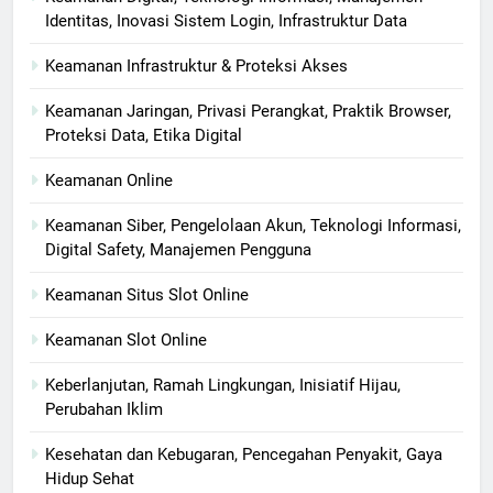
Identitas, Inovasi Sistem Login, Infrastruktur Data
Keamanan Infrastruktur & Proteksi Akses
Keamanan Jaringan, Privasi Perangkat, Praktik Browser,
Proteksi Data, Etika Digital
Keamanan Online
Keamanan Siber, Pengelolaan Akun, Teknologi Informasi,
Digital Safety, Manajemen Pengguna
Keamanan Situs Slot Online
Keamanan Slot Online
Keberlanjutan, Ramah Lingkungan, Inisiatif Hijau,
Perubahan Iklim
Kesehatan dan Kebugaran, Pencegahan Penyakit, Gaya
Hidup Sehat