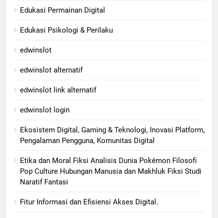
Edukasi Permainan Digital
Edukasi Psikologi & Perilaku
edwinslot
edwinslot alternatif
edwinslot link alternatif
edwinslot login
Ekosistem Digital, Gaming & Teknologi, Inovasi Platform,
Pengalaman Pengguna, Komunitas Digital
Etika dan Moral Fiksi Analisis Dunia Pokémon Filosofi
Pop Culture Hubungan Manusia dan Makhluk Fiksi Studi
Naratif Fantasi
Fitur Informasi dan Efisiensi Akses Digital.