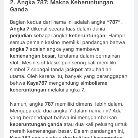
2.
Angka 787: Makna Keberuntungan
Ganda
Bagian kedua dari nama ini adalah angka
“787”
.
Angka 7
dikenal secara luas dalam dunia
perjudian
sebagai angka
keberuntungan
. Hampir
semua pemain kasino memiliki pandangan bahwa
angka 7
adalah angka yang membawa
kemenangan besar
, terutama dalam permainan
slot
. Mesin slot klasik pun sering kali memiliki
simbol
7
sebagai tanda
jackpot
atau hadiah
utama. Oleh karena itu, banyak yang beranggapan
bahwa
Kaya787
mengandung
simbolisme
keberuntungan
melalui angka
7
.
Namun, angka
787
memiliki dimensi lebih dalam.
Mengapa ada dua angka
7
dalam nama ini? Ada
yang berpendapat bahwa ini menggambarkan
keberuntungan ganda
atau dua kali peluang untuk
meraih kemenangan besar. Dalam pandangan ini,
Kaya787
menawarkan
dua kali lipat kesempatan