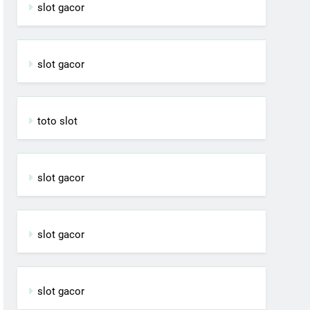
slot gacor
slot gacor
toto slot
slot gacor
slot gacor
slot gacor