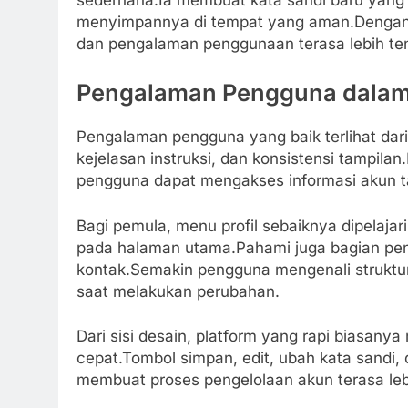
sederhana.Ia membuat kata sandi baru yang l
menyimpannya di tempat yang aman.Dengan keb
dan pengalaman penggunaan terasa lebih te
Pengalaman Pengguna dalam 
Pengalaman pengguna yang baik terlihat d
kejelasan instruksi, dan konsistensi tampil
pengguna dapat mengakses informasi akun ta
Bagi pemula, menu profil sebaiknya dipelajar
pada halaman utama.Pahami juga bagian pen
kontak.Semakin pengguna mengenali struktur
saat melakukan perubahan.
Dari sisi desain, platform yang rapi biasa
cepat.Tombol simpan, edit, ubah kata sandi,
membuat proses pengelolaan akun terasa leb