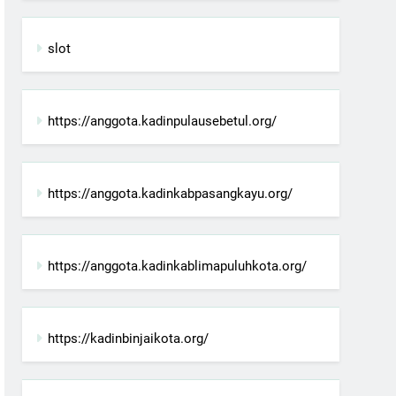
slot
https://anggota.kadinpulausebetul.org/
https://anggota.kadinkabpasangkayu.org/
https://anggota.kadinkablimapuluhkota.org/
https://kadinbinjaikota.org/