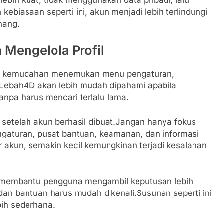
ebih kuat, tidak menggunakan data pribadi, lalu
iasaan seperti ini, akun menjadi lebih terlindungi
nang.
Mengelola Profil
ari kemudahan menemukan menu pengaturan,
an.Lebah4D akan lebih mudah dipahami apabila
npa harus mencari terlalu lama.
i setelah akun berhasil dibuat.Jangan hanya fokus
gaturan, pusat bantuan, keamanan, dan informasi
 akun, semakin kecil kemungkinan terjadi kesalahan
nya membantu pengguna mengambil keputusan lebih
 dan bantuan harus mudah dikenali.Susunan seperti ini
ih sederhana.