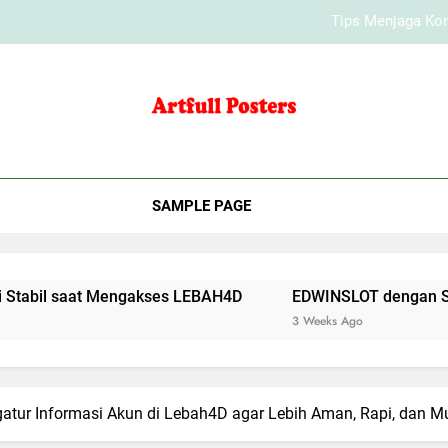
Tips Menjaga Ko
EDWINSLOT dengan Sistem Moder
LEBAH4D dengan Sistem Moder
full Posters
Tips Menjaga Kone
ing Anda Dengan Poster Seni Dari Artful Posters. Koleksi Deko
Tips Menjaga Ko
SAMPLE PAGE
EDWINSLOT dengan Sistem Moder
LEBAH4D dengan Sistem Moder
 saat Mengakses LEBAH4D
EDWINSLOT dengan Sistem Mode
3 Weeks Ago
tur Informasi Akun di Lebah4D agar Lebih Aman, Rapi, dan 