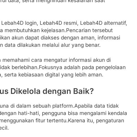
ui data, serta menghindari kesalahan saat
 Lebah4D login, Lebah4D resmi, Lebah4D alternatif,
a membutuhkan kejelasan.Pencarian tersebut
kan akun dapat diakses dengan aman, informasi
 data dilakukan melalui alur yang benar.
a memahami cara mengatur informasi akun di
 tidak berlebihan.Fokusnya adalah pada pengelolaan
serta kebiasaan digital yang lebih aman.
s Dikelola dengan Baik?
una di dalam sebuah platform.Apabila data tidak
la dengan hati-hati, pengguna bisa mengalami kendala
 menggunakan fitur tertentu.Karena itu, pengaturan
cil.