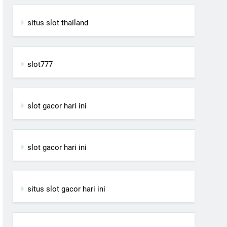
situs slot thailand
slot777
slot gacor hari ini
slot gacor hari ini
situs slot gacor hari ini