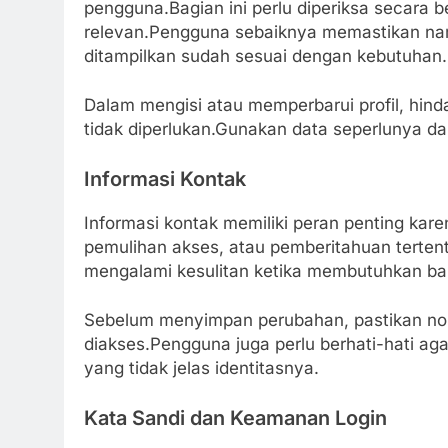
pengguna.Bagian ini perlu diperiksa secara b
relevan.Pengguna sebaiknya memastikan nama
ditampilkan sudah sesuai dengan kebutuhan.
Dalam mengisi atau memperbarui profil, hinda
tidak diperlukan.Gunakan data seperlunya dan
Informasi Kontak
Informasi kontak memiliki peran penting kar
pemulihan akses, atau pemberitahuan tertentu
mengalami kesulitan ketika membutuhkan ba
Sebelum menyimpan perubahan, pastikan no
diakses.Pengguna juga perlu berhati-hati a
yang tidak jelas identitasnya.
Kata Sandi dan Keamanan Login