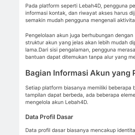
Pada platform seperti Lebah4D, pengguna pe
informasi kontak, dan riwayat akses harus d
semakin mudah pengguna mengenali aktivitas
Pengelolaan akun juga berhubungan dengan
struktur akun yang jelas akan lebih mudah
lama.Dari sisi pengalaman, pengguna merasa 
bantuan dapat ditemukan tanpa alur yang 
Bagian Informasi Akun yang P
Setiap platform biasanya memiliki beberapa
tampilan dapat berbeda, ada beberapa elem
mengelola akun Lebah4D.
Data Profil Dasar
Data profil dasar biasanya mencakup identi