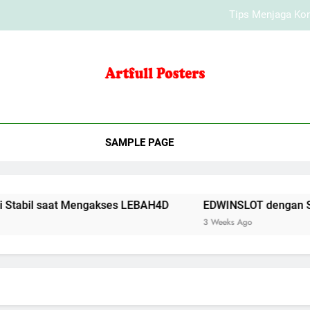
Tips Menjaga Ko
EDWINSLOT dengan Sistem Moder
LEBAH4D dengan Sistem Moder
full Posters
Tips Menjaga Kone
ing Anda Dengan Poster Seni Dari Artful Posters. Koleksi Deko
Tips Menjaga Ko
SAMPLE PAGE
EDWINSLOT dengan Sistem Moder
LEBAH4D dengan Sistem Moder
at Mengakses LEBAH4D
EDWINSLOT dengan Sistem Modern
3 Weeks Ago