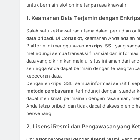
untuk bermain slot online tanpa rasa khawatir.
1.
Keamanan Data Terjamin dengan Enkrips
Salah satu kekhawatiran utama dalam perjudian onl
data pribadi
. Di
Corlaslot
, keamanan Anda adalah pr
Platform ini menggunakan
enkripsi SSL
yang sangat
melindungi semua transaksi finansial dan informas
data yang dikirimkan melalui situs ini aman dari an
sehingga Anda dapat bermain dengan tenang tanpa 
kebocoran data.
Dengan enkripsi SSL, semua informasi sensitif, sep
metode pembayaran
, terlindungi dengan standar 
dapat menikmati permainan dengan rasa aman, me
Anda tetap pribadi dan tidak dapat diakses oleh pih
berwenang.
2.
Lisensi Resmi dan Pengawasan yang Ket
Corlaslot
beroperasi dengan
lisensi resmi
, yang m