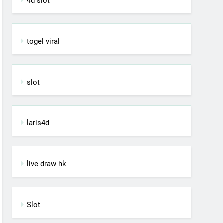
4d slot
togel viral
slot
laris4d
live draw hk
Slot