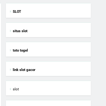
SLOT
situs slot
toto togel
link slot gacor
slot