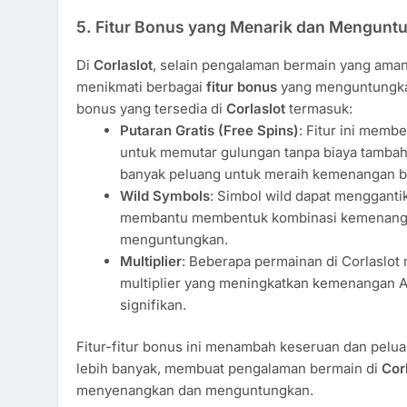
5.
Fitur Bonus yang Menarik dan Mengunt
Di
Corlaslot
, selain pengalaman bermain yang aman
menikmati berbagai
fitur bonus
yang menguntungkan
bonus yang tersedia di
Corlaslot
termasuk:
Putaran Gratis (Free Spins)
: Fitur ini memb
untuk memutar gulungan tanpa biaya tambah
banyak peluang untuk meraih kemenangan b
Wild Symbols
: Simbol wild dapat menggantik
membantu membentuk kombinasi kemenanga
menguntungkan.
Multiplier
: Beberapa permainan di Corlaslo
multiplier yang meningkatkan kemenangan 
signifikan.
Fitur-fitur bonus ini menambah keseruan dan pel
lebih banyak, membuat pengalaman bermain di
Cor
menyenangkan dan menguntungkan.