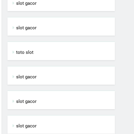
slot gacor
slot gacor
toto slot
slot gacor
slot gacor
slot gacor