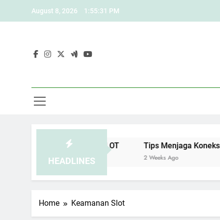
Skip
August 8, 2026
1:55:32 PM
to
content
Art
Hiasi Dind
 Mengakses EDWINSLOT
Tips Menjaga Koneksi Stabil sa
2 Weeks Ago
HEADLINES
Home
Keamanan Slot