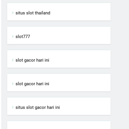
situs slot thailand
slot777
slot gacor hari ini
slot gacor hari ini
situs slot gacor hari ini