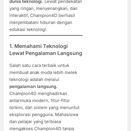
dunia teknologi.
Lewat pendekatan
yang ringan, menyenangkan, dan
interaktif, Champion4D berhasil
menjembatani hiburan dengan
edukasi teknologi.
1. Memahami Teknologi
Lewat Pengalaman Langsung
Salah satu cara terbaik untuk
membuat anak muda lebih melek
teknologi adalah melalui
pengalaman langsung
.
Champion4D menghadirkan
antarmuka modern, fitur-fitur
terkini, dan sistem yang menuntut
eksplorasi pengguna. Mahasiswa
dan pelajar yang terbiasa
mengakses Champion4D tanpa