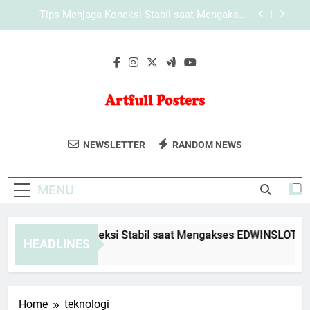
Skip
EDWINSLOT dengan Sistem Modern untuk
to
Mendukung Aktivitas Digital
content
LEBAH4D dengan Sistem Modern untuk
Mendukung Aktivitas Digital
Tips Menjaga Koneksi Stabil saat Mengakses
EDWINSLOT
Tips Menjaga Koneksi Stabil saat Mengakses
LEBAH4D
Artfull Posters
Hiasi Dinding Anda Dengan Poster Seni
EDWINSLOT dengan Sistem Modern untuk
NEWSLETTER
RANDOM NEWS
Mendukung Aktivitas Digital
Dari Artful Posters. Koleksi Dekorasi Unik
LEBAH4D dengan Sistem Modern untuk
Untuk Rumah Anda.
Mendukung Aktivitas Digital
MENU
ps Menjaga Koneksi Stabil saat Mengakses EDWINSLOT
HEADLINES
Weeks Ago
Home
teknologi