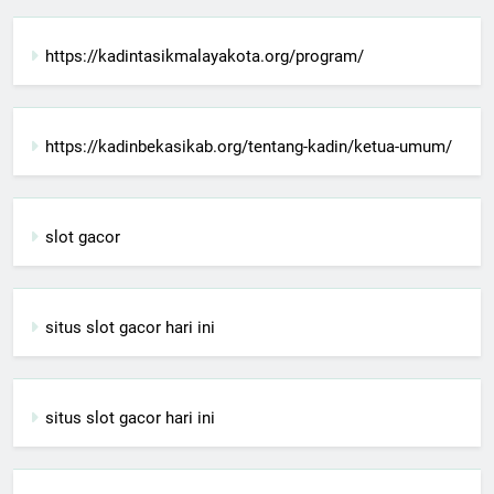
https://kadintasikmalayakota.org/program/
https://kadinbekasikab.org/tentang-kadin/ketua-umum/
slot gacor
situs slot gacor hari ini
situs slot gacor hari ini