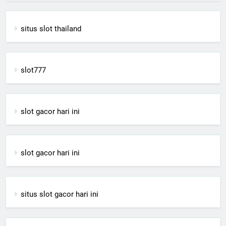
situs slot thailand
slot777
slot gacor hari ini
slot gacor hari ini
situs slot gacor hari ini