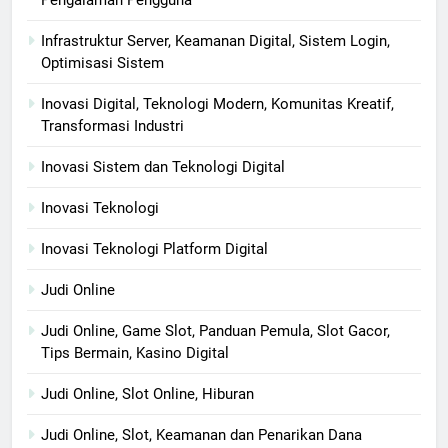
Infrastruktur Server, Keamanan Digital, Sistem Login,
Optimisasi Sistem
Inovasi Digital, Teknologi Modern, Komunitas Kreatif,
Transformasi Industri
Inovasi Sistem dan Teknologi Digital
Inovasi Teknologi
Inovasi Teknologi Platform Digital
Judi Online
Judi Online, Game Slot, Panduan Pemula, Slot Gacor,
Tips Bermain, Kasino Digital
Judi Online, Slot Online, Hiburan
Judi Online, Slot, Keamanan dan Penarikan Dana