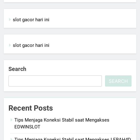
slot gacor hari ini
slot gacor hari ini
Search
SEARCH
Recent Posts
Tips Menjaga Koneksi Stabil saat Mengakses
EDWINSLOT
Tips Menjaga Koneksi Stabil saat Mengakses LEBAH4D