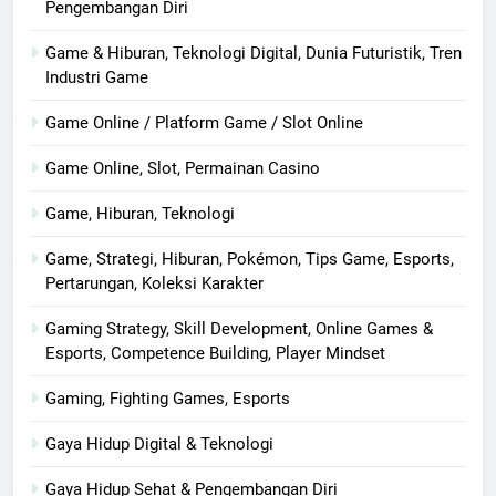
Pengembangan Diri
Game & Hiburan, Teknologi Digital, Dunia Futuristik, Tren
Industri Game
Game Online / Platform Game / Slot Online
Game Online, Slot, Permainan Casino
Game, Hiburan, Teknologi
Game, Strategi, Hiburan, Pokémon, Tips Game, Esports,
Pertarungan, Koleksi Karakter
Gaming Strategy, Skill Development, Online Games &
Esports, Competence Building, Player Mindset
Gaming, Fighting Games, Esports
Gaya Hidup Digital & Teknologi
Gaya Hidup Sehat & Pengembangan Diri