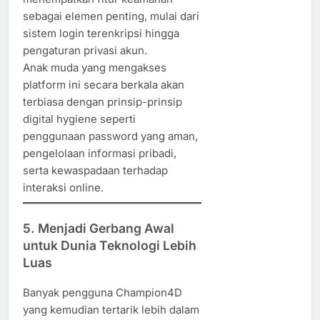
sebagai elemen penting, mulai dari
sistem login terenkripsi hingga
pengaturan privasi akun.
Anak muda yang mengakses
platform ini secara berkala akan
terbiasa dengan prinsip-prinsip
digital hygiene seperti
penggunaan password yang aman,
pengelolaan informasi pribadi,
serta kewaspadaan terhadap
interaksi online.
5. Menjadi Gerbang Awal
untuk Dunia Teknologi Lebih
Luas
Banyak pengguna Champion4D
yang kemudian tertarik lebih dalam