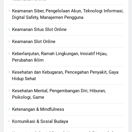
Keamanan Siber, Pengelolaan Akun, Teknologi Informasi,
Digital Safety, Manajemen Pengguna
Keamanan Situs Slot Online
Keamanan Slot Online
Keberlanjutan, Ramah Lingkungan, Inisiatif Hijau,
Perubahan Iklim
Kesehatan dan Kebugaran, Pencegahan Penyakit, Gaya
Hidup Sehat
Kesehatan Mental, Pengembangan Diri, Hiburan,
Psikologi, Game
Ketenangan & Mindfulness
Komunikasi & Sosial Budaya