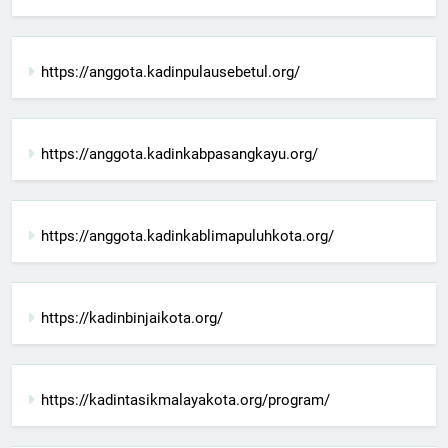
https://anggota.kadinpulausebetul.org/
https://anggota.kadinkabpasangkayu.org/
https://anggota.kadinkablimapuluhkota.org/
https://kadinbinjaikota.org/
https://kadintasikmalayakota.org/program/