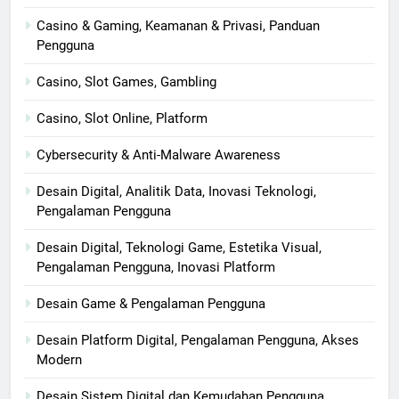
Casino & Gaming, Keamanan & Privasi, Panduan
Pengguna
Casino, Slot Games, Gambling
Casino, Slot Online, Platform
Cybersecurity & Anti-Malware Awareness
Desain Digital, Analitik Data, Inovasi Teknologi,
Pengalaman Pengguna
Desain Digital, Teknologi Game, Estetika Visual,
Pengalaman Pengguna, Inovasi Platform
Desain Game & Pengalaman Pengguna
Desain Platform Digital, Pengalaman Pengguna, Akses
Modern
Desain Sistem Digital dan Kemudahan Pengguna