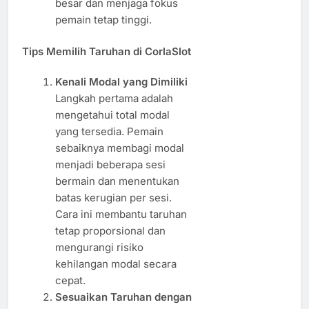
besar dan menjaga fokus
pemain tetap tinggi.
Tips Memilih Taruhan di CorlaSlot
Kenali Modal yang Dimiliki
Langkah pertama adalah
mengetahui total modal
yang tersedia. Pemain
sebaiknya membagi modal
menjadi beberapa sesi
bermain dan menentukan
batas kerugian per sesi.
Cara ini membantu taruhan
tetap proporsional dan
mengurangi risiko
kehilangan modal secara
cepat.
Sesuaikan Taruhan dengan