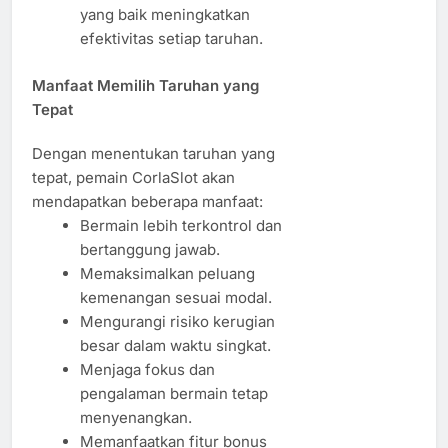
yang baik meningkatkan
efektivitas setiap taruhan.
Manfaat Memilih Taruhan yang
Tepat
Dengan menentukan taruhan yang
tepat, pemain CorlaSlot akan
mendapatkan beberapa manfaat:
Bermain lebih terkontrol dan
bertanggung jawab.
Memaksimalkan peluang
kemenangan sesuai modal.
Mengurangi risiko kerugian
besar dalam waktu singkat.
Menjaga fokus dan
pengalaman bermain tetap
menyenangkan.
Memanfaatkan fitur bonus