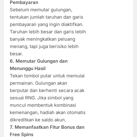
Pembayaran
Sebelum memutar gulungan,
tentukan jumlah taruhan dan garis
pembayaran yang ingin diaktifkan.
Taruhan lebih besar dan garis lebih
banyak meningkatkan peluang
menang, tapi juga berisiko lebih
besar.
6. Memutar Gulungan dan
Menunggu Hasil
Tekan tombol putar untuk memulai
permainan. Gulungan akan
berputar dan berhenti secara acak
sesuai RNG. Jika simbol yang
muncul membentuk kombinasi
kemenangan, hadiah akan otomatis
dikreditkan ke saldo akun.
7. Memanfaatkan Fitur Bonus dan
Free Spins