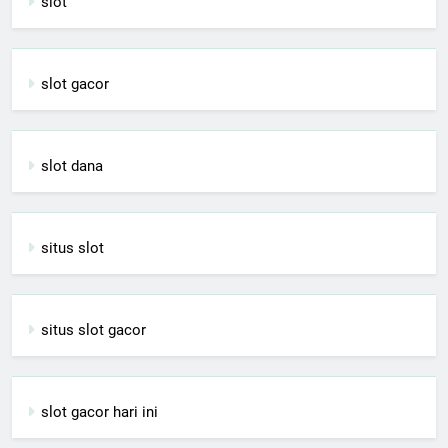
slot
slot gacor
slot dana
situs slot
situs slot gacor
slot gacor hari ini