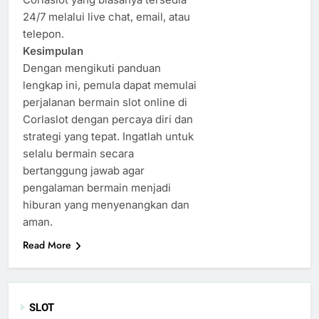
24/7 melalui live chat, email, atau
telepon.
Kesimpulan
Dengan mengikuti panduan
lengkap ini, pemula dapat memulai
perjalanan bermain slot online di
Corlaslot dengan percaya diri dan
strategi yang tepat. Ingatlah untuk
selalu bermain secara
bertanggung jawab agar
pengalaman bermain menjadi
hiburan yang menyenangkan dan
aman.
Read More
SLOT