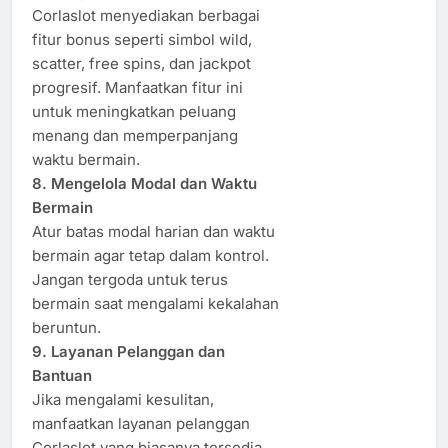
Corlaslot menyediakan berbagai
fitur bonus seperti simbol wild,
scatter, free spins, dan jackpot
progresif. Manfaatkan fitur ini
untuk meningkatkan peluang
menang dan memperpanjang
waktu bermain.
8. Mengelola Modal dan Waktu
Bermain
Atur batas modal harian dan waktu
bermain agar tetap dalam kontrol.
Jangan tergoda untuk terus
bermain saat mengalami kekalahan
beruntun.
9. Layanan Pelanggan dan
Bantuan
Jika mengalami kesulitan,
manfaatkan layanan pelanggan
Corlaslot yang biasanya tersedia