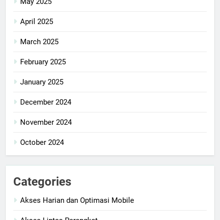
May 2025
April 2025
March 2025
February 2025
January 2025
December 2024
November 2024
October 2024
Categories
Akses Harian dan Optimasi Mobile