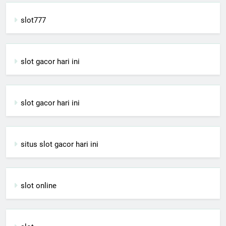
slot777
slot gacor hari ini
slot gacor hari ini
situs slot gacor hari ini
slot online