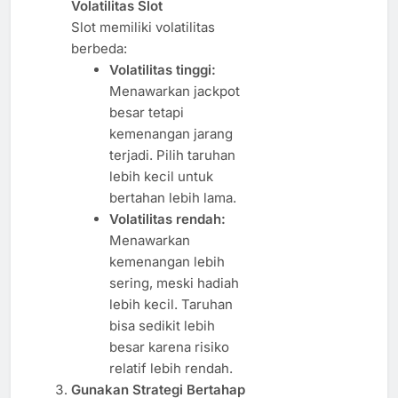
Volatilitas Slot
Slot memiliki volatilitas
berbeda:
Volatilitas tinggi:
Menawarkan jackpot
besar tetapi
kemenangan jarang
terjadi. Pilih taruhan
lebih kecil untuk
bertahan lebih lama.
Volatilitas rendah:
Menawarkan
kemenangan lebih
sering, meski hadiah
lebih kecil. Taruhan
bisa sedikit lebih
besar karena risiko
relatif lebih rendah.
Gunakan Strategi Bertahap