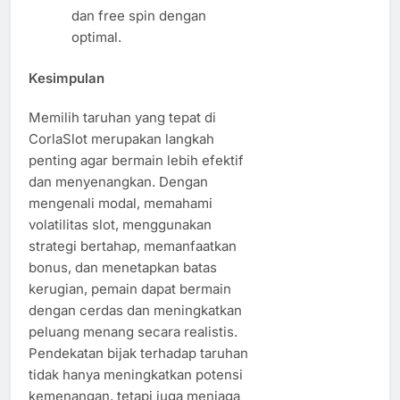
dan free spin dengan
optimal.
Kesimpulan
Memilih taruhan yang tepat di
CorlaSlot merupakan langkah
penting agar bermain lebih efektif
dan menyenangkan. Dengan
mengenali modal, memahami
volatilitas slot, menggunakan
strategi bertahap, memanfaatkan
bonus, dan menetapkan batas
kerugian, pemain dapat bermain
dengan cerdas dan meningkatkan
peluang menang secara realistis.
Pendekatan bijak terhadap taruhan
tidak hanya meningkatkan potensi
kemenangan, tetapi juga menjaga