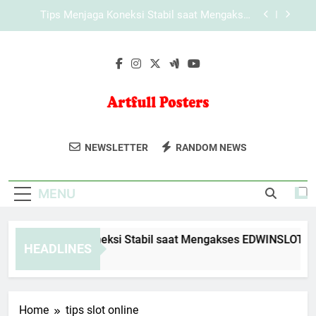
Skip
EDWINSLOT dengan Sistem Modern untuk
to
Mendukung Aktivitas Digital
content
LEBAH4D dengan Sistem Modern untuk
Mendukung Aktivitas Digital
Tips Menjaga Koneksi Stabil saat Mengakses
EDWINSLOT
Tips Menjaga Koneksi Stabil saat Mengakses
LEBAH4D
Artfull Posters
Hiasi Dinding Anda Dengan Poster Seni
EDWINSLOT dengan Sistem Modern untuk
NEWSLETTER
RANDOM NEWS
Mendukung Aktivitas Digital
Dari Artful Posters. Koleksi Dekorasi Unik
LEBAH4D dengan Sistem Modern untuk
Untuk Rumah Anda.
Mendukung Aktivitas Digital
MENU
ips Menjaga Koneksi Stabil saat Mengakses EDWINSLOT
HEADLINES
Weeks Ago
Home
tips slot online