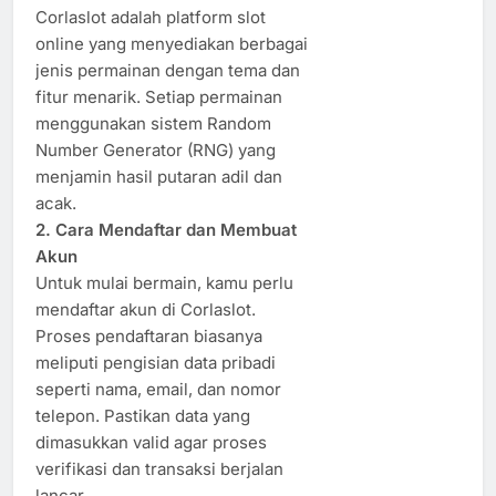
Corlaslot adalah platform slot
online yang menyediakan berbagai
jenis permainan dengan tema dan
fitur menarik. Setiap permainan
menggunakan sistem Random
Number Generator (RNG) yang
menjamin hasil putaran adil dan
acak.
2. Cara Mendaftar dan Membuat
Akun
Untuk mulai bermain, kamu perlu
mendaftar akun di Corlaslot.
Proses pendaftaran biasanya
meliputi pengisian data pribadi
seperti nama, email, dan nomor
telepon. Pastikan data yang
dimasukkan valid agar proses
verifikasi dan transaksi berjalan
lancar.