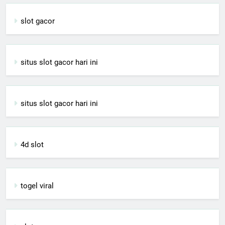
slot gacor
situs slot gacor hari ini
situs slot gacor hari ini
4d slot
togel viral