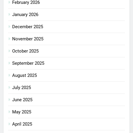
February 2026
January 2026
December 2025
November 2025
October 2025
September 2025
August 2025
July 2025
June 2025
May 2025
April 2025