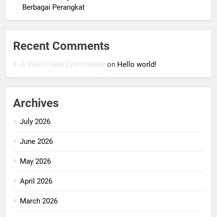
Berbagai Perangkat
Recent Comments
A WordPress Commenter
on
Hello world!
Archives
July 2026
June 2026
May 2026
April 2026
March 2026