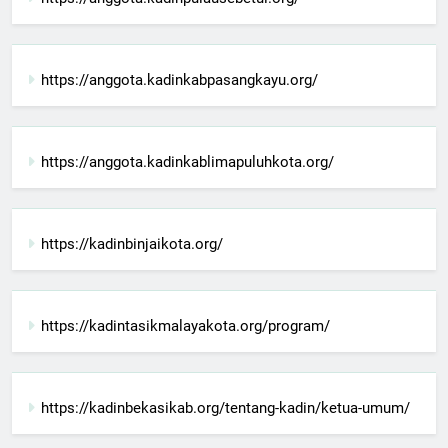
https://anggota.kadinkabpasangkayu.org/
https://anggota.kadinkablimapuluhkota.org/
https://kadinbinjaikota.org/
https://kadintasikmalayakota.org/program/
https://kadinbekasikab.org/tentang-kadin/ketua-umum/