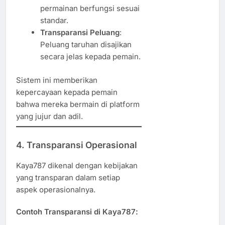
permainan berfungsi sesuai
standar.
Transparansi Peluang
:
Peluang taruhan disajikan
secara jelas kepada pemain.
Sistem ini memberikan
kepercayaan kepada pemain
bahwa mereka bermain di platform
yang jujur dan adil.
4. Transparansi Operasional
Kaya787 dikenal dengan kebijakan
yang transparan dalam setiap
aspek operasionalnya.
Contoh Transparansi di Kaya787
: