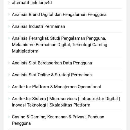
alternatif link laris4d
Analisis Brand Digital dan Pengalaman Pengguna
Analisis Industri Permainan
Analisis Perangkat, Studi Pengalaman Pengguna,
Mekanisme Permainan Digital, Teknologi Gaming
Multiplatform
Analisis Slot Berdasarkan Data Pengguna
Analisis Slot Online & Strategi Permainan
Arsitektur Platform & Manajemen Operasional
Arsitektur Sistem | Microservices | Infrastruktur Digital |
Inovasi Teknologi | Skalabilitas Platform
Casino & Gaming, Keamanan & Privasi, Panduan
Pengguna