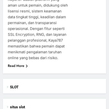
aman untuk pemain, didukung oleh
lisensi resmi, sistem keamanan
data tingkat tinggi, keadilan dalam
permainan, dan transparansi
operasional. Dengan fitur seperti
SSL Encryption, RNG, dan layanan
pelanggan profesional, Kaya787
memastikan bahwa pemain dapat
menikmati pengalaman taruhan
online yang bebas dari risiko.
Read More
SLOT
situs slot