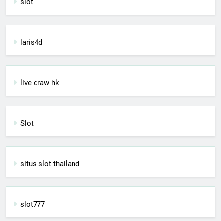
slot
laris4d
live draw hk
Slot
situs slot thailand
slot777