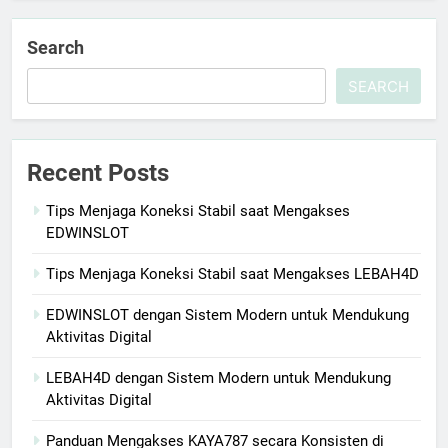
Search
SEARCH
Recent Posts
Tips Menjaga Koneksi Stabil saat Mengakses
EDWINSLOT
Tips Menjaga Koneksi Stabil saat Mengakses LEBAH4D
EDWINSLOT dengan Sistem Modern untuk Mendukung
Aktivitas Digital
LEBAH4D dengan Sistem Modern untuk Mendukung
Aktivitas Digital
Panduan Mengakses KAYA787 secara Konsisten di