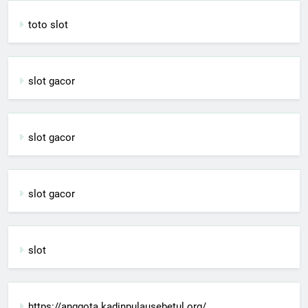
toto slot
slot gacor
slot gacor
slot gacor
slot
https://anggota.kadinpulausebetul.org/