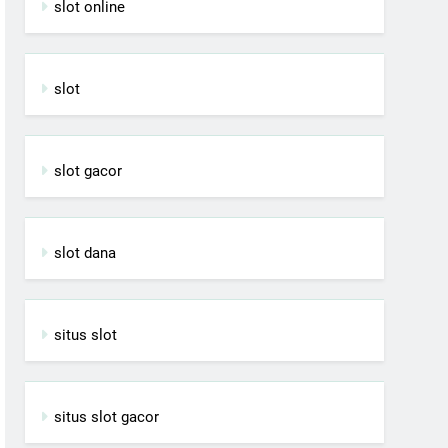
slot online
slot
slot gacor
slot dana
situs slot
situs slot gacor