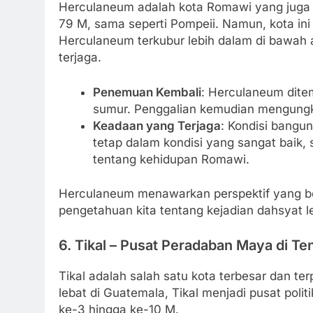
Herculaneum adalah kota Romawi yang juga 
79 M, sama seperti Pompeii. Namun, kota ini s
Herculaneum terkubur lebih dalam di bawah 
terjaga.
Penemuan Kembali
: Herculaneum dite
sumur. Penggalian kemudian mengungk
Keadaan yang Terjaga
: Kondisi bangu
tetap dalam kondisi yang sangat baik,
tentang kehidupan Romawi.
Herculaneum menawarkan perspektif yang b
pengetahuan kita tentang kejadian dahsyat l
6.
Tikal – Pusat Peradaban Maya di T
Tikal adalah salah satu kota terbesar dan te
lebat di Guatemala, Tikal menjadi pusat pol
ke-3 hingga ke-10 M.