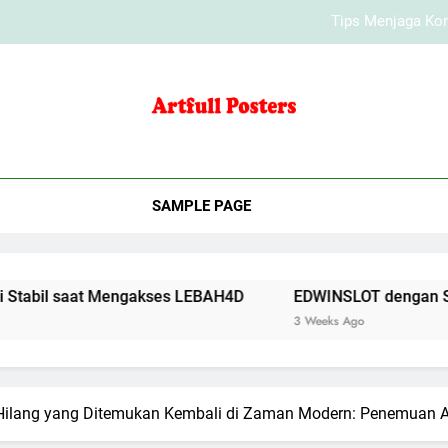
Tips Menjaga Ko
EDWINSLOT dengan Sistem Moder
LEBAH4D dengan Sistem Moder
full Posters
Tips Menjaga Kone
ing Anda Dengan Poster Seni Dari Artful Posters. Koleksi Deko
Tips Menjaga Ko
SAMPLE PAGE
EDWINSLOT dengan Sistem Moder
LEBAH4D dengan Sistem Moder
at Mengakses LEBAH4D
EDWINSLOT dengan Sistem Modern
3 Weeks Ago
Hilang yang Ditemukan Kembali di Zaman Modern: Penemuan Aja