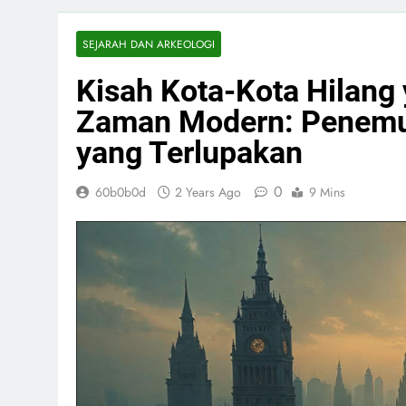
SEJARAH DAN ARKEOLOGI
Kisah Kota-Kota Hilang
Zaman Modern: Penemuan
yang Terlupakan
0
60b0b0d
2 Years Ago
9 Mins