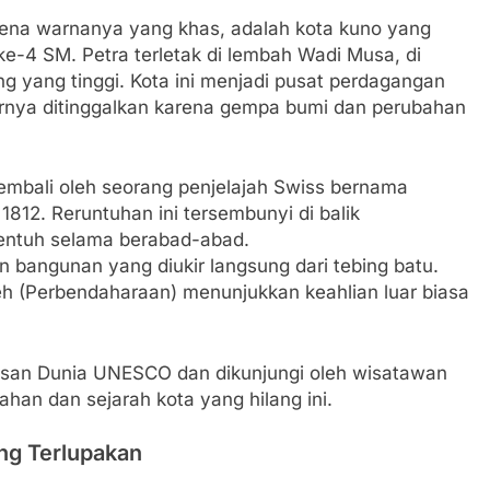
arena warnanya yang khas, adalah kota kuno yang
e-4 SM. Petra terletak di lembah Wadi Musa, di
ng yang tinggi. Kota ini menjadi pusat perdagangan
irnya ditinggalkan karena gempa bumi dan perubahan
kembali oleh seorang penjelajah Swiss bernama
812. Reruntuhan ini tersembunyi di balik
sentuh selama berabad-abad.
an bangunan yang diukir langsung dari tebing batu.
(Perbendaharaan) menunjukkan keahlian luar biasa
risan Dunia UNESCO dan dikunjungi oleh wisatawan
ahan dan sejarah kota yang hilang ini.
ng Terlupakan