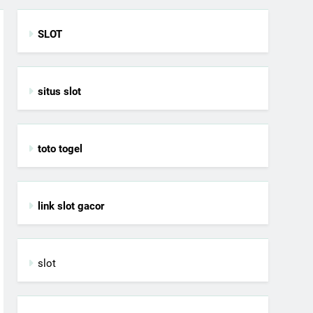
SLOT
situs slot
toto togel
link slot gacor
slot