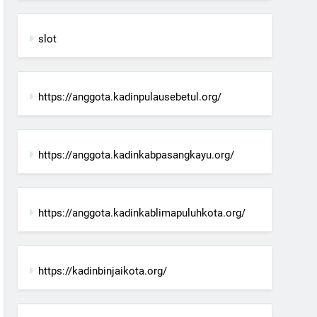
slot
https://anggota.kadinpulausebetul.org/
https://anggota.kadinkabpasangkayu.org/
https://anggota.kadinkablimapuluhkota.org/
https://kadinbinjaikota.org/