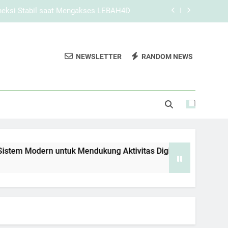
neksi Stabil saat Mengakses LEBAH4D
n untuk Mendukung Aktivitas Digital
n untuk Mendukung Aktivitas Digital
NEWSLETTER
RANDOM NEWS
ksi Stabil saat Mengakses EDWINSLOT
rasi Unik Untuk Rumah Anda.
neksi Stabil saat Mengakses LEBAH4D
n untuk Mendukung Aktivitas Digital
n untuk Mendukung Aktivitas Digital
 untuk Mendukung Aktivitas Digital
LEBAH4D dengan S
3 Weeks Ago