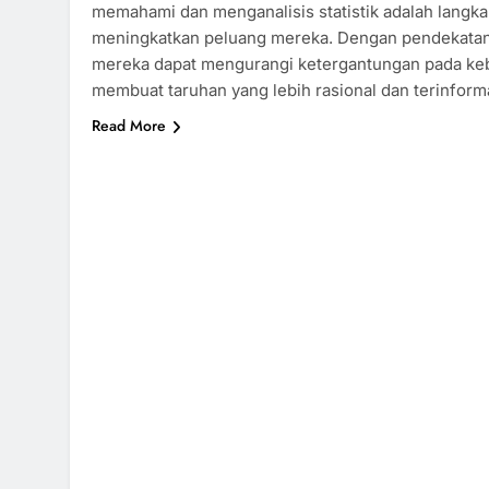
memahami dan menganalisis statistik adalah langka
meningkatkan peluang mereka. Dengan pendekatan 
mereka dapat mengurangi ketergantungan pada ke
membuat taruhan yang lebih rasional dan terinform
Read More