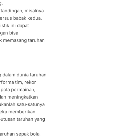
g.
rtandingan, misalnya
versus babak kedua,
stik ini dapat
gan bisa
tuk memasang taruhan
g dalam dunia taruhan
forma tim, rekor
 pola permainan,
 dan meningkatkan
ukanlah satu-satunya
reka memberikan
utusan taruhan yang
aruhan sepak bola,