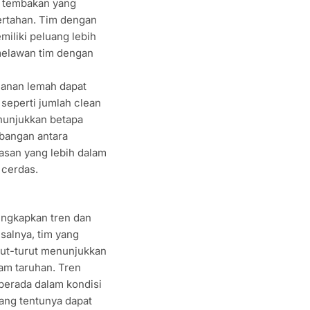
k tembakan yang
ertahan. Tim dengan
miliki peluang lebih
melawan tim dengan
ahanan lemah dapat
 seperti jumlah clean
enunjukkan betapa
bangan antara
asan yang lebih dalam
 cerdas.
gungkapkan tren dan
salnya, tim yang
ut-turut menunjukkan
am taruhan. Tren
berada dalam kondisi
ang tentunya dapat