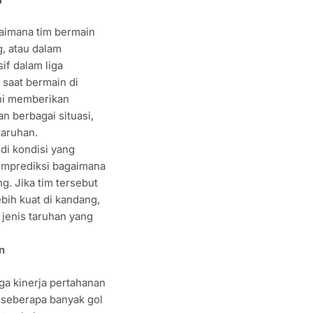
gaimana tim bermain
g, atau dalam
if dalam liga
saat bermain di
ini memberikan
n berbagai situasi,
taruhan.
 di kondisi yang
emprediksi bagaimana
g. Jika tim tersebut
bih kuat di kandang,
 jenis taruhan yang
n
uga kinerja pertahanan
g seberapa banyak gol