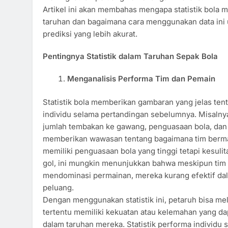
Artikel ini akan membahas mengapa statistik bola 
taruhan dan bagaimana cara menggunakan data ini
prediksi yang lebih akurat.
Pentingnya Statistik dalam Taruhan Sepak Bola
Menganalisis Performa Tim dan Pemain
Statistik bola memberikan gambaran yang jelas ten
individu selama pertandingan sebelumnya. Misalny
jumlah tembakan ke gawang, penguasaan bola, dan 
memberikan wawasan tentang bagaimana tim bermai
memiliki penguasaan bola yang tinggi tetapi kesul
gol, ini mungkin menunjukkan bahwa meskipun tim 
mendominasi permainan, mereka kurang efektif da
peluang.
Dengan menggunakan statistik ini, petaruh bisa mel
tertentu memiliki kekuatan atau kelemahan yang d
dalam taruhan mereka. Statistik performa individu s