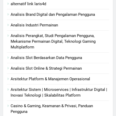
alternatif link laris4d
Analisis Brand Digital dan Pengalaman Pengguna
Analisis Industri Permainan
Analisis Perangkat, Studi Pengalaman Pengguna,
Mekanisme Permainan Digital, Teknologi Gaming
Multiplatform
Analisis Slot Berdasarkan Data Pengguna
Analisis Slot Online & Strategi Permainan
Arsitektur Platform & Manajemen Operasional
Arsitektur Sistem | Microservices | Infrastruktur Digital |
Inovasi Teknologi | Skalabilitas Platform
Casino & Gaming, Keamanan & Privasi, Panduan
Pengguna