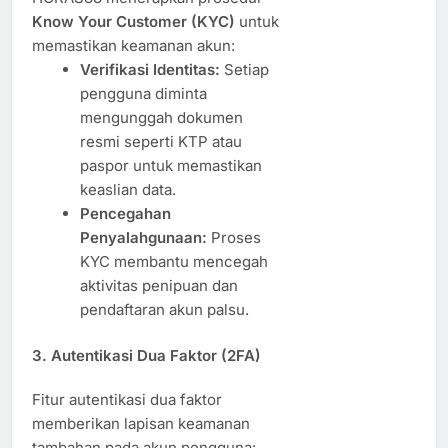
Know Your Customer (KYC)
untuk
memastikan keamanan akun:
Verifikasi Identitas:
Setiap
pengguna diminta
mengunggah dokumen
resmi seperti KTP atau
paspor untuk memastikan
keaslian data.
Pencegahan
Penyalahgunaan:
Proses
KYC membantu mencegah
aktivitas penipuan dan
pendaftaran akun palsu.
3. Autentikasi Dua Faktor (2FA)
Fitur autentikasi dua faktor
memberikan lapisan keamanan
tambahan pada akun pengguna: