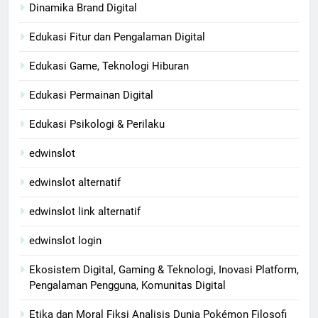
Dinamika Brand Digital
Edukasi Fitur dan Pengalaman Digital
Edukasi Game, Teknologi Hiburan
Edukasi Permainan Digital
Edukasi Psikologi & Perilaku
edwinslot
edwinslot alternatif
edwinslot link alternatif
edwinslot login
Ekosistem Digital, Gaming & Teknologi, Inovasi Platform,
Pengalaman Pengguna, Komunitas Digital
Etika dan Moral Fiksi Analisis Dunia Pokémon Filosofi