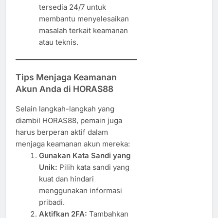
tersedia 24/7 untuk
membantu menyelesaikan
masalah terkait keamanan
atau teknis.
Tips Menjaga Keamanan
Akun Anda di HORAS88
Selain langkah-langkah yang
diambil HORAS88, pemain juga
harus berperan aktif dalam
menjaga keamanan akun mereka:
Gunakan Kata Sandi yang
Unik:
Pilih kata sandi yang
kuat dan hindari
menggunakan informasi
pribadi.
Aktifkan 2FA:
Tambahkan