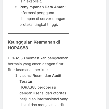
izin eksplisit.
Penyimpanan Data Aman:
Informasi pengguna
disimpan di server dengan
proteksi tingkat tinggi.
Keunggulan Keamanan di
HORAS88
HORAS88 memastikan pengalaman
bermain yang aman dengan fitur-
fitur keamanan berikut:
Lisensi Resmi dan Audit
Teratur:
HORAS88 beroperasi
dengan lisensi dari otoritas
perjudian internasional yang
diakui dan menjalani audit