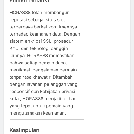
HORAS88 telah membangun
reputasi sebagai situs slot
terpercaya berkat komitmennya
terhadap keamanan data. Dengan
sistem enkripsi SSL, prosedur
KYC, dan teknologi canggih
lainnya, HORAS88 memastikan
bahwa setiap pemain dapat
menikmati pengalaman bermain
tanpa rasa khawatir. Ditambah
dengan layanan pelanggan yang
responsif dan kebijakan privasi
ketat, HORAS88 menjadi pilihan
yang tepat untuk pemain yang
mengutamakan keamanan.
Kesimpulan