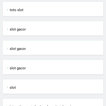
toto slot
slot gacor
slot gacor
slot gacor
slot