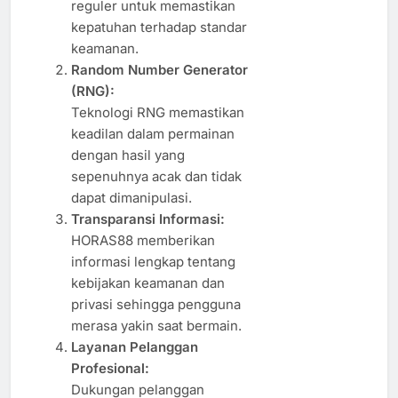
reguler untuk memastikan
kepatuhan terhadap standar
keamanan.
Random Number Generator
(RNG):
Teknologi RNG memastikan
keadilan dalam permainan
dengan hasil yang
sepenuhnya acak dan tidak
dapat dimanipulasi.
Transparansi Informasi:
HORAS88 memberikan
informasi lengkap tentang
kebijakan keamanan dan
privasi sehingga pengguna
merasa yakin saat bermain.
Layanan Pelanggan
Profesional:
Dukungan pelanggan