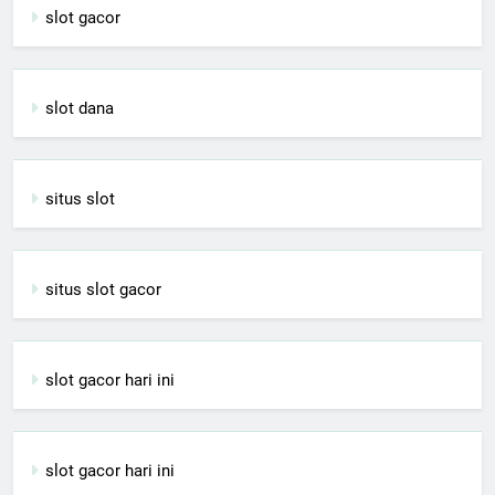
slot gacor
slot dana
situs slot
situs slot gacor
slot gacor hari ini
slot gacor hari ini