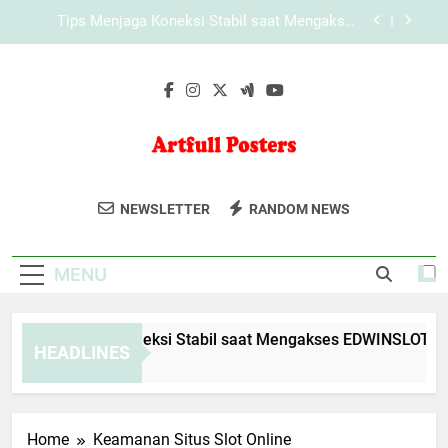
Skip
EDWINSLOT dengan Sistem Modern untuk
to
Mendukung Aktivitas Digital
content
LEBAH4D dengan Sistem Modern untuk
Mendukung Aktivitas Digital
Tips Menjaga Koneksi Stabil saat Mengakses
EDWINSLOT
Tips Menjaga Koneksi Stabil saat Mengakses
LEBAH4D
Artfull Posters
Hiasi Dinding Anda Dengan Poster Seni
EDWINSLOT dengan Sistem Modern untuk
NEWSLETTER
RANDOM NEWS
Mendukung Aktivitas Digital
Dari Artful Posters. Koleksi Dekorasi Unik
LEBAH4D dengan Sistem Modern untuk
Untuk Rumah Anda.
Mendukung Aktivitas Digital
MENU
ps Menjaga Koneksi Stabil saat Mengakses EDWINSLOT
HEADLINES
Weeks Ago
Home
Keamanan Situs Slot Online