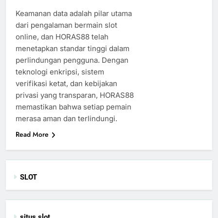
Keamanan data adalah pilar utama
dari pengalaman bermain slot
online, dan HORAS88 telah
menetapkan standar tinggi dalam
perlindungan pengguna. Dengan
teknologi enkripsi, sistem
verifikasi ketat, dan kebijakan
privasi yang transparan, HORAS88
memastikan bahwa setiap pemain
merasa aman dan terlindungi.
Read More
SLOT
situs slot