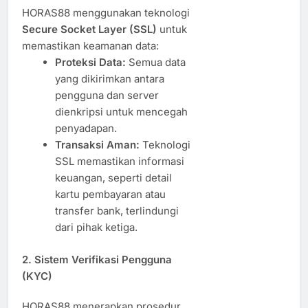
HORAS88 menggunakan teknologi
Secure Socket Layer (SSL)
untuk
memastikan keamanan data:
Proteksi Data:
Semua data
yang dikirimkan antara
pengguna dan server
dienkripsi untuk mencegah
penyadapan.
Transaksi Aman:
Teknologi
SSL memastikan informasi
keuangan, seperti detail
kartu pembayaran atau
transfer bank, terlindungi
dari pihak ketiga.
2. Sistem Verifikasi Pengguna
(KYC)
HORAS88 menerapkan prosedur