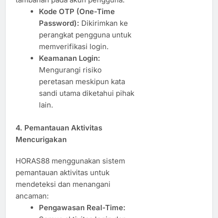
Kode OTP (One-Time
Password):
Dikirimkan ke
perangkat pengguna untuk
memverifikasi login.
Keamanan Login:
Mengurangi risiko
peretasan meskipun kata
sandi utama diketahui pihak
lain.
4. Pemantauan Aktivitas
Mencurigakan
HORAS88 menggunakan sistem
pemantauan aktivitas untuk
mendeteksi dan menangani
ancaman:
Pengawasan Real-Time: