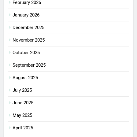
February 2026
January 2026
December 2025
November 2025
October 2025
September 2025
August 2025
July 2025
June 2025
May 2025
April 2025