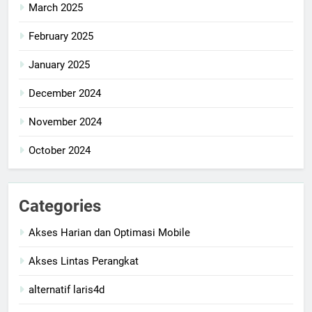
March 2025
February 2025
January 2025
December 2024
November 2024
October 2024
Categories
Akses Harian dan Optimasi Mobile
Akses Lintas Perangkat
alternatif laris4d