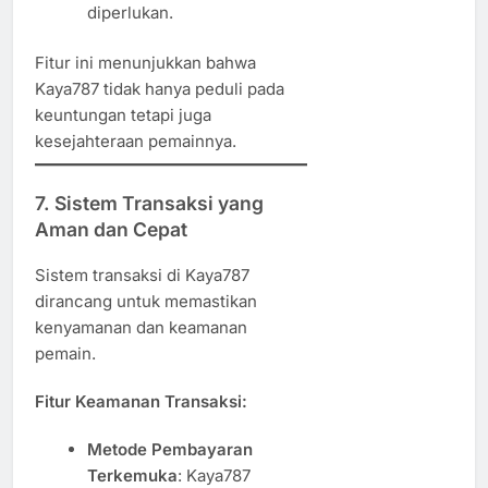
diperlukan.
Fitur ini menunjukkan bahwa
Kaya787 tidak hanya peduli pada
keuntungan tetapi juga
kesejahteraan pemainnya.
7. Sistem Transaksi yang
Aman dan Cepat
Sistem transaksi di Kaya787
dirancang untuk memastikan
kenyamanan dan keamanan
pemain.
Fitur Keamanan Transaksi
:
Metode Pembayaran
Terkemuka
: Kaya787