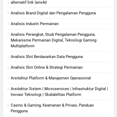
alternatif link laris4d
Analisis Brand Digital dan Pengalaman Pengguna
Analisis Industri Permainan
Analisis Perangkat, Studi Pengalaman Pengguna,
Mekanisme Permainan Digital, Teknologi Gaming
Multiplatform
Analisis Slot Berdasarkan Data Pengguna
Analisis Slot Online & Strategi Permainan
Arsitektur Platform & Manajemen Operasional
Arsitektur Sistem | Microservices | Infrastruktur Digital |
Inovasi Teknologi | Skalabilitas Platform
Casino & Gaming, Keamanan & Privasi, Panduan
Pengguna