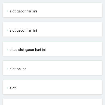
slot gacor hari ini
slot gacor hari ini
situs slot gacor hari ini
slot online
slot