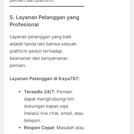
pemain dan platform.
5. Layanan Pelanggan yang
Profesional
Layanan pelanggan yang baik
adalah tanda lain bahwa sebuah
platform peduli terhadap
keamanan dan kenyamanan
pemain.
Layanan Pelanggan di Kaya787
:
Tersedia 24/7
: Pemain
dapat menghubungi tim
dukungan kapan saja
melalui live chat, email, atau
telepon.
Respon Cepat
: Masalah atau