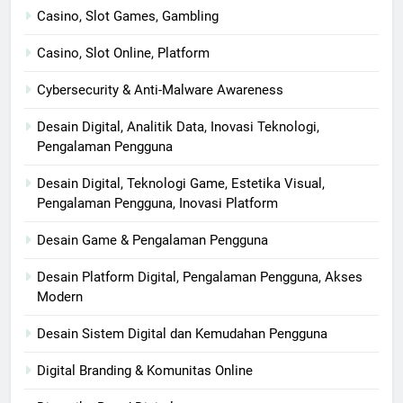
Casino, Slot Games, Gambling
Casino, Slot Online, Platform
Cybersecurity & Anti-Malware Awareness
Desain Digital, Analitik Data, Inovasi Teknologi,
Pengalaman Pengguna
Desain Digital, Teknologi Game, Estetika Visual,
Pengalaman Pengguna, Inovasi Platform
Desain Game & Pengalaman Pengguna
Desain Platform Digital, Pengalaman Pengguna, Akses
Modern
Desain Sistem Digital dan Kemudahan Pengguna
Digital Branding & Komunitas Online