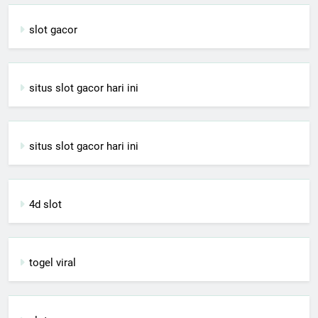
slot gacor
situs slot gacor hari ini
situs slot gacor hari ini
4d slot
togel viral