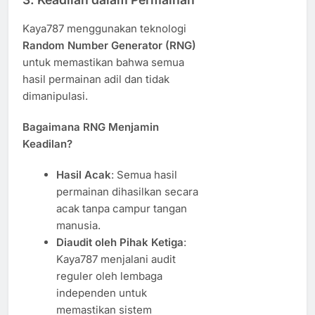
Kaya787 menggunakan teknologi
Random Number Generator (RNG)
untuk memastikan bahwa semua
hasil permainan adil dan tidak
dimanipulasi.
Bagaimana RNG Menjamin
Keadilan?
Hasil Acak
: Semua hasil
permainan dihasilkan secara
acak tanpa campur tangan
manusia.
Diaudit oleh Pihak Ketiga
:
Kaya787 menjalani audit
reguler oleh lembaga
independen untuk
memastikan sistem