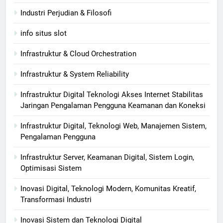
Industri Perjudian & Filosofi
info situs slot
Infrastruktur & Cloud Orchestration
Infrastruktur & System Reliability
Infrastruktur Digital Teknologi Akses Internet Stabilitas
Jaringan Pengalaman Pengguna Keamanan dan Koneksi
Infrastruktur Digital, Teknologi Web, Manajemen Sistem,
Pengalaman Pengguna
Infrastruktur Server, Keamanan Digital, Sistem Login,
Optimisasi Sistem
Inovasi Digital, Teknologi Modern, Komunitas Kreatif,
Transformasi Industri
Inovasi Sistem dan Teknologi Digital