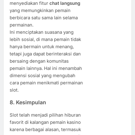
menyediakan fitur
chat langsung
yang memungkinkan pemain
berbicara satu sama lain selama
permainan.
Ini menciptakan suasana yang
lebih sosial, di mana pemain tidak
hanya bermain untuk menang,
tetapi juga dapat berinteraksi dan
bersaing dengan komunitas
pemain lainnya. Hal ini menambah
dimensi sosial yang mengubah
cara pemain menikmati permainan
slot.
8.
Kesimpulan
Slot telah menjadi pilihan hiburan
favorit di kalangan pemain kasino
karena berbagai alasan, termasuk