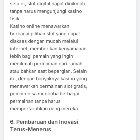
seluler, slot digital dapat dinikmati
tanpa harus mengunjungi kasino
fisik.
Kasino online menawarkan
berbagai pilihan slot yang dapat
diakses dengan mudah melalui
internet, memberikan kenyamanan
lebih bagi pemain yang ingin
menikmati permainan dari rumah
atau bahkan saat bepergian. Selain
itu, dengan banyaknya kasino yang
menawarkan permainan slot gratis,
pemain bisa mencoba berbagai
permainan tanpa harus
mempertaruhkan uang mereka.
6.
Pembaruan dan Inovasi
Terus-Menerus