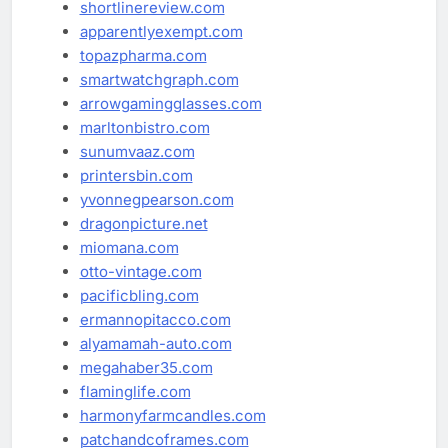
shortlinereview.com
apparentlyexempt.com
topazpharma.com
smartwatchgraph.com
arrowgamingglasses.com
marltonbistro.com
sunumvaaz.com
printersbin.com
yvonnegpearson.com
dragonpicture.net
miomana.com
otto-vintage.com
pacificbling.com
ermannopitacco.com
alyamamah-auto.com
megahaber35.com
flaminglife.com
harmonyfarmcandles.com
patchandcoframes.com