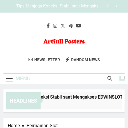
Skip
EDWINSLOT dengan Sistem Modern untuk
to
Mendukung Aktivitas Digital
content
LEBAH4D dengan Sistem Modern untuk
Mendukung Aktivitas Digital
Tips Menjaga Koneksi Stabil saat Mengakses
EDWINSLOT
Tips Menjaga Koneksi Stabil saat Mengakses
LEBAH4D
Artfull Posters
Hiasi Dinding Anda Dengan Poster Seni
EDWINSLOT dengan Sistem Modern untuk
NEWSLETTER
RANDOM NEWS
Mendukung Aktivitas Digital
Dari Artful Posters. Koleksi Dekorasi Unik
LEBAH4D dengan Sistem Modern untuk
Untuk Rumah Anda.
Mendukung Aktivitas Digital
MENU
ps Menjaga Koneksi Stabil saat Mengakses EDWINSLOT
HEADLINES
Week Ago
Home
Permainan Slot