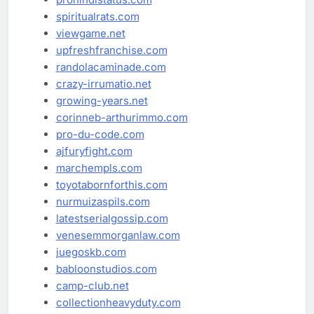
spiritualrats.com
viewgame.net
upfreshfranchise.com
randolacaminade.com
crazy-irrumatio.net
growing-years.net
corinneb-arthurimmo.com
pro-du-code.com
ajfuryfight.com
marchempls.com
toyotabornforthis.com
nurmuizaspils.com
latestserialgossip.com
venesemmorganlaw.com
juegoskb.com
babloonstudios.com
camp-club.net
collectionheavyduty.com