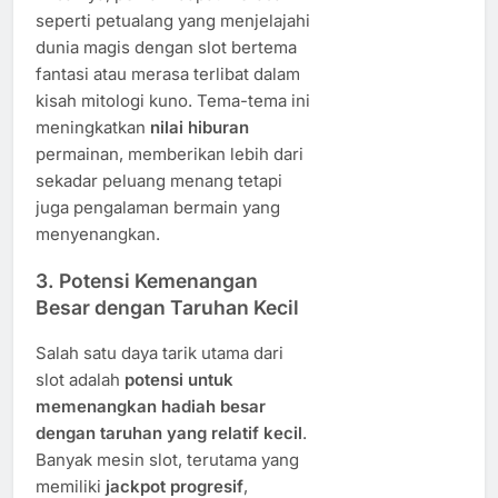
seperti petualang yang menjelajahi
dunia magis dengan slot bertema
fantasi atau merasa terlibat dalam
kisah mitologi kuno. Tema-tema ini
meningkatkan
nilai hiburan
permainan, memberikan lebih dari
sekadar peluang menang tetapi
juga pengalaman bermain yang
menyenangkan.
3.
Potensi Kemenangan
Besar dengan Taruhan Kecil
Salah satu daya tarik utama dari
slot adalah
potensi untuk
memenangkan hadiah besar
dengan taruhan yang relatif kecil
.
Banyak mesin slot, terutama yang
memiliki
jackpot progresif
,