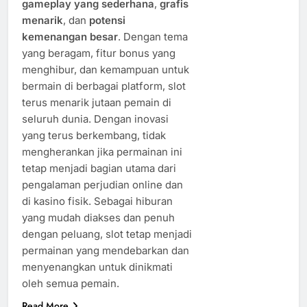
gameplay yang sederhana
,
grafis
menarik
, dan
potensi
kemenangan besar
. Dengan tema
yang beragam, fitur bonus yang
menghibur, dan kemampuan untuk
bermain di berbagai platform, slot
terus menarik jutaan pemain di
seluruh dunia. Dengan inovasi
yang terus berkembang, tidak
mengherankan jika permainan ini
tetap menjadi bagian utama dari
pengalaman perjudian online dan
di kasino fisik. Sebagai hiburan
yang mudah diakses dan penuh
dengan peluang, slot tetap menjadi
permainan yang mendebarkan dan
menyenangkan untuk dinikmati
oleh semua pemain.
Read More