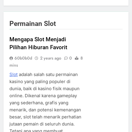
Permainan Slot
Mengapa Slot Menjadi
Pilihan Hiburan Favorit
60b0b0d
2 years ago
0
8
mins
Slot
adalah salah satu permainan
kasino yang paling populer di
dunia, baik di kasino fisik maupun
online. Dikenal karena gameplay
yang sederhana, grafis yang
menarik, dan potensi kemenangan
besar, slot telah menarik perhatian
jutaan pemain di seluruh dunia.
Tetapi apa yang membuat