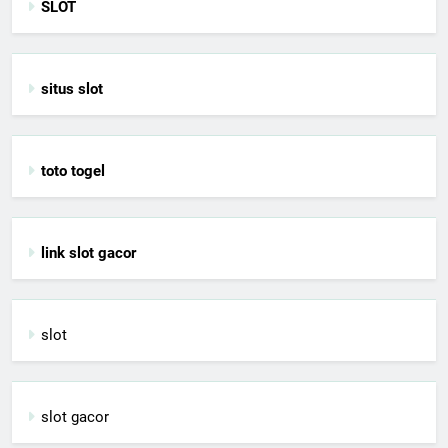
SLOT
situs slot
toto togel
link slot gacor
slot
slot gacor