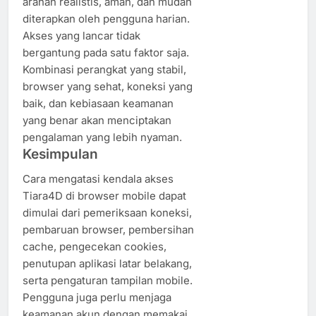
arahan realistis, aman, dan mudah
diterapkan oleh pengguna harian.
Akses yang lancar tidak
bergantung pada satu faktor saja.
Kombinasi perangkat yang stabil,
browser yang sehat, koneksi yang
baik, dan kebiasaan keamanan
yang benar akan menciptakan
pengalaman yang lebih nyaman.
Kesimpulan
Cara mengatasi kendala akses
Tiara4D di browser mobile dapat
dimulai dari pemeriksaan koneksi,
pembaruan browser, pembersihan
cache, pengecekan cookies,
penutupan aplikasi latar belakang,
serta pengaturan tampilan mobile.
Pengguna juga perlu menjaga
keamanan akun dengan memakai