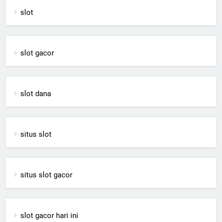
slot
slot gacor
slot dana
situs slot
situs slot gacor
slot gacor hari ini