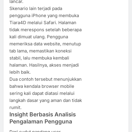
lancar.
Skenario lain terjadi pada
pengguna iPhone yang membuka
Tiara4D melalui Safari. Halaman
tidak merespons setelah beberapa
kali dimuat ulang. Pengguna
memeriksa data website, menutup
tab lama, memastikan koneksi
stabil, lalu membuka kembali
halaman. Hasilnya, akses menjadi
lebih baik.
Dua contoh tersebut menunjukkan
bahwa kendala browser mobile
sering kali dapat diatasi melalui
langkah dasar yang aman dan tidak
rumit.
Insight Berbasis Analisis
Pengalaman Pengguna
Dari sudut pandang user