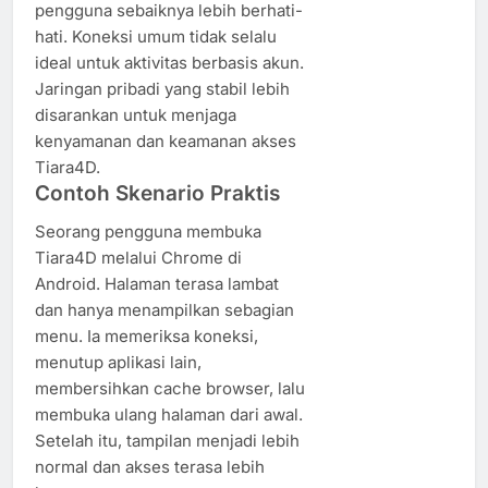
pengguna sebaiknya lebih berhati-
hati. Koneksi umum tidak selalu
ideal untuk aktivitas berbasis akun.
Jaringan pribadi yang stabil lebih
disarankan untuk menjaga
kenyamanan dan keamanan akses
Tiara4D.
Contoh Skenario Praktis
Seorang pengguna membuka
Tiara4D melalui Chrome di
Android. Halaman terasa lambat
dan hanya menampilkan sebagian
menu. Ia memeriksa koneksi,
menutup aplikasi lain,
membersihkan cache browser, lalu
membuka ulang halaman dari awal.
Setelah itu, tampilan menjadi lebih
normal dan akses terasa lebih