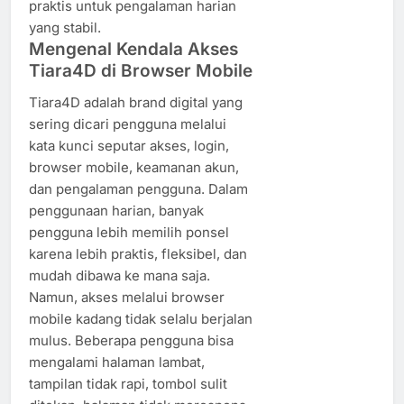
praktis untuk pengalaman harian
yang stabil.
Mengenal Kendala Akses
Tiara4D di Browser Mobile
Tiara4D adalah brand digital yang
sering dicari pengguna melalui
kata kunci seputar akses, login,
browser mobile, keamanan akun,
dan pengalaman pengguna. Dalam
penggunaan harian, banyak
pengguna lebih memilih ponsel
karena lebih praktis, fleksibel, dan
mudah dibawa ke mana saja.
Namun, akses melalui browser
mobile kadang tidak selalu berjalan
mulus. Beberapa pengguna bisa
mengalami halaman lambat,
tampilan tidak rapi, tombol sulit