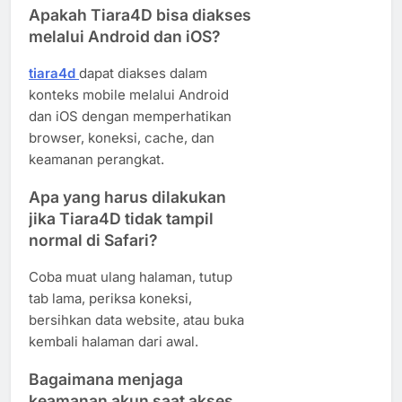
Apakah Tiara4D bisa diakses
melalui Android dan iOS?
tiara4d
dapat diakses dalam
konteks mobile melalui Android
dan iOS dengan memperhatikan
browser, koneksi, cache, dan
keamanan perangkat.
Apa yang harus dilakukan
jika Tiara4D tidak tampil
normal di Safari?
Coba muat ulang halaman, tutup
tab lama, periksa koneksi,
bersihkan data website, atau buka
kembali halaman dari awal.
Bagaimana menjaga
keamanan akun saat akses