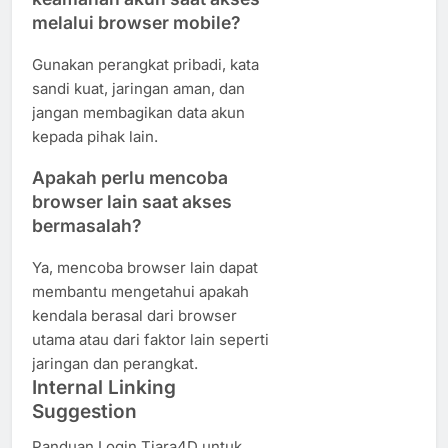
melalui browser mobile?
Gunakan perangkat pribadi, kata
sandi kuat, jaringan aman, dan
jangan membagikan data akun
kepada pihak lain.
Apakah perlu mencoba
browser lain saat akses
bermasalah?
Ya, mencoba browser lain dapat
membantu mengetahui apakah
kendala berasal dari browser
utama atau dari faktor lain seperti
jaringan dan perangkat.
Internal Linking
Suggestion
Panduan Login Tiara4D untuk