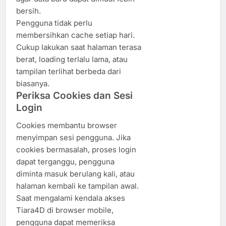
bersih.
Pengguna tidak perlu
membersihkan cache setiap hari.
Cukup lakukan saat halaman terasa
berat, loading terlalu lama, atau
tampilan terlihat berbeda dari
biasanya.
Periksa Cookies dan Sesi
Login
Cookies membantu browser
menyimpan sesi pengguna. Jika
cookies bermasalah, proses login
dapat terganggu, pengguna
diminta masuk berulang kali, atau
halaman kembali ke tampilan awal.
Saat mengalami kendala akses
Tiara4D di browser mobile,
pengguna dapat memeriksa