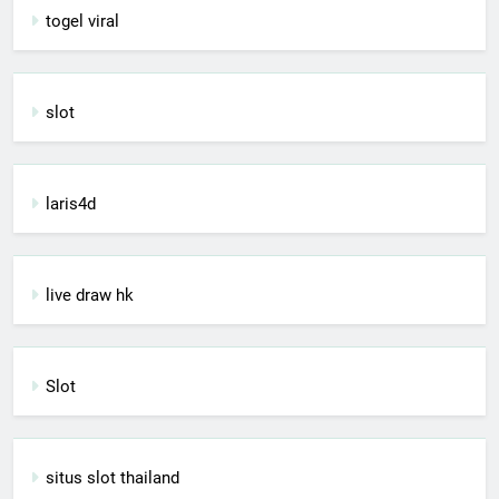
togel viral
slot
laris4d
live draw hk
Slot
situs slot thailand