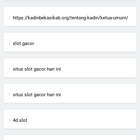
https://kadinbekasikab.org/tentang-kadin/ketua-umum/
slot gacor
situs slot gacor hari ini
situs slot gacor hari ini
4d slot