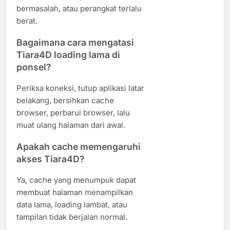
bermasalah, atau perangkat terlalu
berat.
Bagaimana cara mengatasi
Tiara4D loading lama di
ponsel?
Periksa koneksi, tutup aplikasi latar
belakang, bersihkan cache
browser, perbarui browser, lalu
muat ulang halaman dari awal.
Apakah cache memengaruhi
akses Tiara4D?
Ya, cache yang menumpuk dapat
membuat halaman menampilkan
data lama, loading lambat, atau
tampilan tidak berjalan normal.