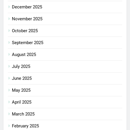
December 2025
November 2025
October 2025
September 2025
August 2025
July 2025
June 2025
May 2025
April 2025
March 2025
February 2025