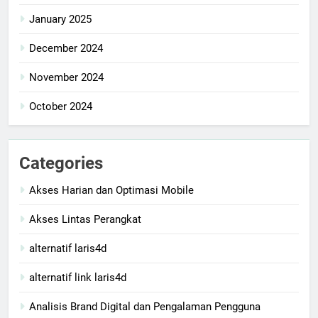
January 2025
December 2024
November 2024
October 2024
Categories
Akses Harian dan Optimasi Mobile
Akses Lintas Perangkat
alternatif laris4d
alternatif link laris4d
Analisis Brand Digital dan Pengalaman Pengguna