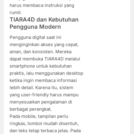
harus membaca instruksi yang
rumit.
TIARA4D dan Kebutuhan
Pengguna Modern
Pengguna digital saat ini
menginginkan akses yang cepat,
aman, dan konsisten. Mereka
dapat membuka TIARA4D melalui
smartphone untuk kebutuhan
praktis, lalu menggunakan desktop
ketika ingin membaca informasi
lebih detail. Karena itu, sistem
yang user-friendly harus mampu
menyesuaikan pengalaman di
berbagai perangkat.
Pada mobile, tampilan perlu
ringkas, tombol mudah disentuh,
dan teks tetap terbaca jelas. Pada