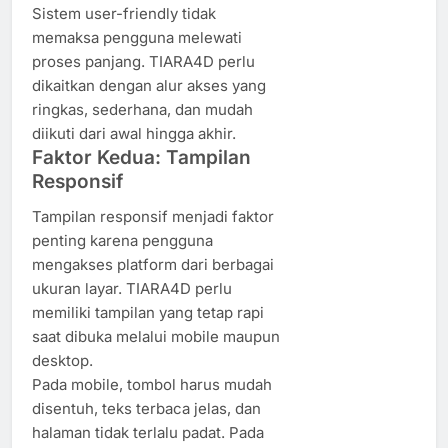
Sistem user-friendly tidak
memaksa pengguna melewati
proses panjang. TIARA4D perlu
dikaitkan dengan alur akses yang
ringkas, sederhana, dan mudah
diikuti dari awal hingga akhir.
Faktor Kedua: Tampilan
Responsif
Tampilan responsif menjadi faktor
penting karena pengguna
mengakses platform dari berbagai
ukuran layar. TIARA4D perlu
memiliki tampilan yang tetap rapi
saat dibuka melalui mobile maupun
desktop.
Pada mobile, tombol harus mudah
disentuh, teks terbaca jelas, dan
halaman tidak terlalu padat. Pada