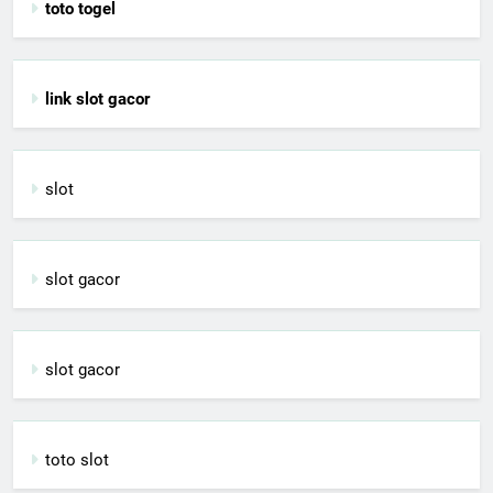
toto togel
link slot gacor
slot
slot gacor
slot gacor
toto slot