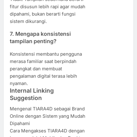
fitur disusun lebih rapi agar mudah
dipahami, bukan berarti fungsi
sistem dikurangi.
7. Mengapa konsistensi
tampilan penting?
Konsistensi membantu pengguna
merasa familiar saat berpindah
perangkat dan membuat
pengalaman digital terasa lebih
nyaman.
Internal Linking
Suggestion
Mengenal TIARA4D sebagai Brand
Online dengan Sistem yang Mudah
Dipahami
Cara Mengakses TIARA4D dengan