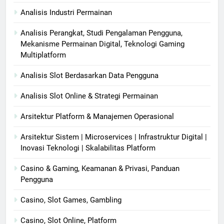
Analisis Industri Permainan
Analisis Perangkat, Studi Pengalaman Pengguna,
Mekanisme Permainan Digital, Teknologi Gaming
Multiplatform
Analisis Slot Berdasarkan Data Pengguna
Analisis Slot Online & Strategi Permainan
Arsitektur Platform & Manajemen Operasional
Arsitektur Sistem | Microservices | Infrastruktur Digital |
Inovasi Teknologi | Skalabilitas Platform
Casino & Gaming, Keamanan & Privasi, Panduan
Pengguna
Casino, Slot Games, Gambling
Casino, Slot Online, Platform