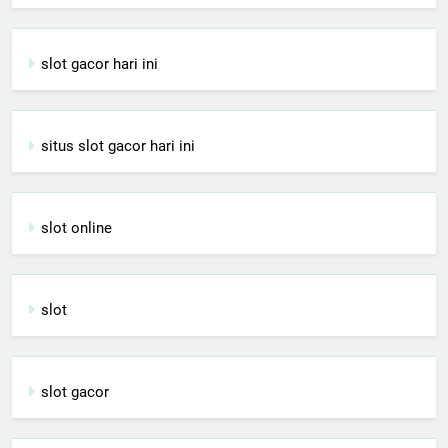
slot gacor hari ini
situs slot gacor hari ini
slot online
slot
slot gacor