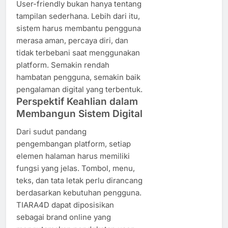
User-friendly bukan hanya tentang
tampilan sederhana. Lebih dari itu,
sistem harus membantu pengguna
merasa aman, percaya diri, dan
tidak terbebani saat menggunakan
platform. Semakin rendah
hambatan pengguna, semakin baik
pengalaman digital yang terbentuk.
Perspektif Keahlian dalam
Membangun Sistem Digital
Dari sudut pandang
pengembangan platform, setiap
elemen halaman harus memiliki
fungsi yang jelas. Tombol, menu,
teks, dan tata letak perlu dirancang
berdasarkan kebutuhan pengguna.
TIARA4D dapat diposisikan
sebagai brand online yang