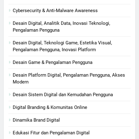
Cybersecurity & Anti-Malware Awareness
Desain Digital, Analitik Data, Inovasi Teknologi,
Pengalaman Pengguna
Desain Digital, Teknologi Game, Estetika Visual,
Pengalaman Pengguna, Inovasi Platform
Desain Game & Pengalaman Pengguna
Desain Platform Digital, Pengalaman Pengguna, Akses
Modern
Desain Sistem Digital dan Kemudahan Pengguna
Digital Branding & Komunitas Online
Dinamika Brand Digital
Edukasi Fitur dan Pengalaman Digital