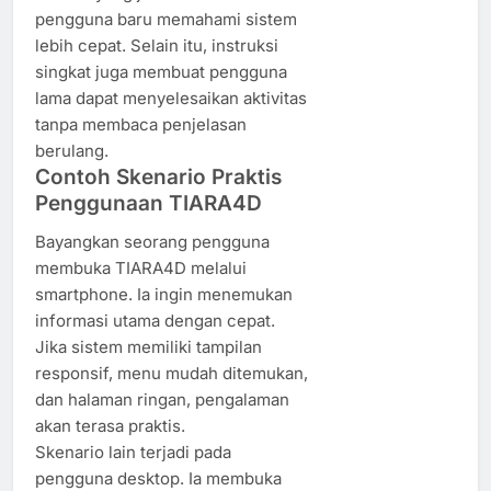
pengguna baru memahami sistem
lebih cepat. Selain itu, instruksi
singkat juga membuat pengguna
lama dapat menyelesaikan aktivitas
tanpa membaca penjelasan
berulang.
Contoh Skenario Praktis
Penggunaan TIARA4D
Bayangkan seorang pengguna
membuka TIARA4D melalui
smartphone. Ia ingin menemukan
informasi utama dengan cepat.
Jika sistem memiliki tampilan
responsif, menu mudah ditemukan,
dan halaman ringan, pengalaman
akan terasa praktis.
Skenario lain terjadi pada
pengguna desktop. Ia membuka