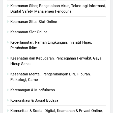
Keamanan Siber, Pengelolaan Akun, Teknologi Informasi,
Digital Safety, Manajemen Pengguna
Keamanan Situs Slot Online
Keamanan Slot Online
Keberlanjutan, Ramah Lingkungan, Inisiatif Hijau,
Perubahan Iklim
Kesehatan dan Kebugaran, Pencegahan Penyakit, Gaya
Hidup Sehat
Kesehatan Mental, Pengembangan Diri, Hiburan,
Psikologi, Game
Ketenangan & Mindfulness
Komunikasi & Sosial Budaya
Komunitas & Sosial Digital, Keamanan & Privasi Online,