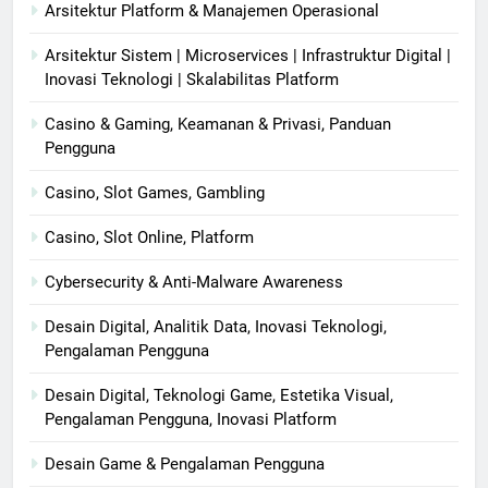
Arsitektur Platform & Manajemen Operasional
Arsitektur Sistem | Microservices | Infrastruktur Digital |
Inovasi Teknologi | Skalabilitas Platform
Casino & Gaming, Keamanan & Privasi, Panduan
Pengguna
Casino, Slot Games, Gambling
Casino, Slot Online, Platform
Cybersecurity & Anti-Malware Awareness
Desain Digital, Analitik Data, Inovasi Teknologi,
Pengalaman Pengguna
Desain Digital, Teknologi Game, Estetika Visual,
Pengalaman Pengguna, Inovasi Platform
Desain Game & Pengalaman Pengguna