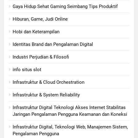
Gaya Hidup Sehat Gaming Seimbang Tips Produktif
Hiburan, Game, Judi Online
Hobi dan Keterampilan
Identitas Brand dan Pengalaman Digital
Industri Perjudian & Filosofi
info situs slot
Infrastruktur & Cloud Orchestration
Infrastruktur & System Reliability
Infrastruktur Digital Teknologi Akses Internet Stabilitas
Jaringan Pengalaman Pengguna Keamanan dan Koneksi
Infrastruktur Digital, Teknologi Web, Manajemen Sistem,
Pengalaman Pengguna