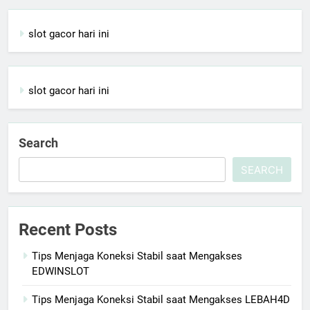
slot gacor hari ini
slot gacor hari ini
Search
SEARCH
Recent Posts
Tips Menjaga Koneksi Stabil saat Mengakses
EDWINSLOT
Tips Menjaga Koneksi Stabil saat Mengakses LEBAH4D