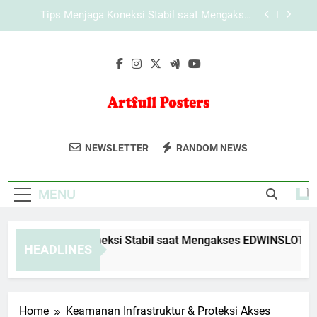
Skip
EDWINSLOT dengan Sistem Modern untuk
to
Mendukung Aktivitas Digital
content
LEBAH4D dengan Sistem Modern untuk
Mendukung Aktivitas Digital
Tips Menjaga Koneksi Stabil saat Mengakses
EDWINSLOT
Tips Menjaga Koneksi Stabil saat Mengakses
LEBAH4D
Artfull Posters
Hiasi Dinding Anda Dengan Poster Seni
EDWINSLOT dengan Sistem Modern untuk
NEWSLETTER
RANDOM NEWS
Mendukung Aktivitas Digital
Dari Artful Posters. Koleksi Dekorasi Unik
LEBAH4D dengan Sistem Modern untuk
Untuk Rumah Anda.
Mendukung Aktivitas Digital
MENU
ps Menjaga Koneksi Stabil saat Mengakses EDWINSLOT
HEADLINES
Weeks Ago
Home
Keamanan Infrastruktur & Proteksi Akses