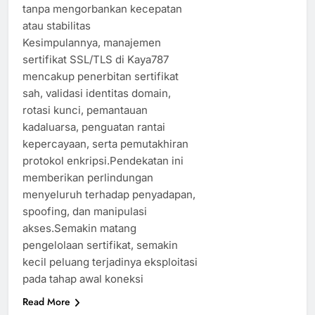
tanpa mengorbankan kecepatan
atau stabilitas
Kesimpulannya, manajemen
sertifikat SSL/TLS di Kaya787
mencakup penerbitan sertifikat
sah, validasi identitas domain,
rotasi kunci, pemantauan
kadaluarsa, penguatan rantai
kepercayaan, serta pemutakhiran
protokol enkripsi.Pendekatan ini
memberikan perlindungan
menyeluruh terhadap penyadapan,
spoofing, dan manipulasi
akses.Semakin matang
pengelolaan sertifikat, semakin
kecil peluang terjadinya eksploitasi
pada tahap awal koneksi
Read More