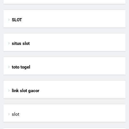
SLOT
situs slot
toto togel
link slot gacor
slot