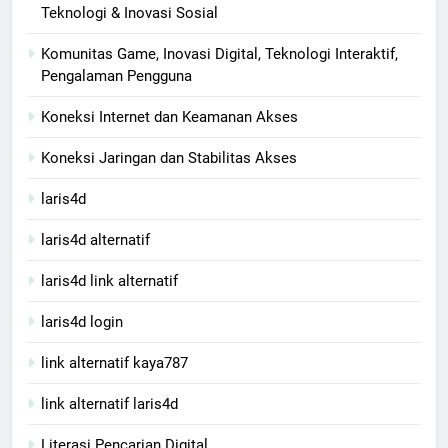
Teknologi & Inovasi Sosial
Komunitas Game, Inovasi Digital, Teknologi Interaktif,
Pengalaman Pengguna
Koneksi Internet dan Keamanan Akses
Koneksi Jaringan dan Stabilitas Akses
laris4d
laris4d alternatif
laris4d link alternatif
laris4d login
link alternatif kaya787
link alternatif laris4d
Literasi Pencarian Digital