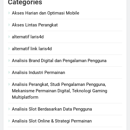
Categories
Akses Harian dan Optimasi Mobile
Akses Lintas Perangkat
alternatif laris4d
alternatif link laris4d
Analisis Brand Digital dan Pengalaman Pengguna
Analisis Industri Permainan
Analisis Perangkat, Studi Pengalaman Pengguna,
Mekanisme Permainan Digital, Teknologi Gaming
Multiplatform
Analisis Slot Berdasarkan Data Pengguna
Analisis Slot Online & Strategi Permainan