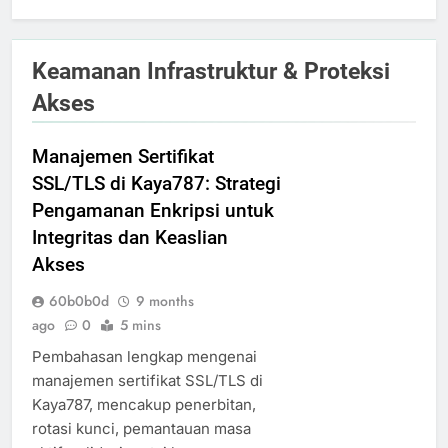
Keamanan Infrastruktur & Proteksi
Akses
Manajemen Sertifikat
SSL/TLS di Kaya787: Strategi
Pengamanan Enkripsi untuk
Integritas dan Keaslian
Akses
60b0b0d
9 months
ago
0
5 mins
Pembahasan lengkap mengenai
manajemen sertifikat SSL/TLS di
Kaya787, mencakup penerbitan,
rotasi kunci, pemantauan masa