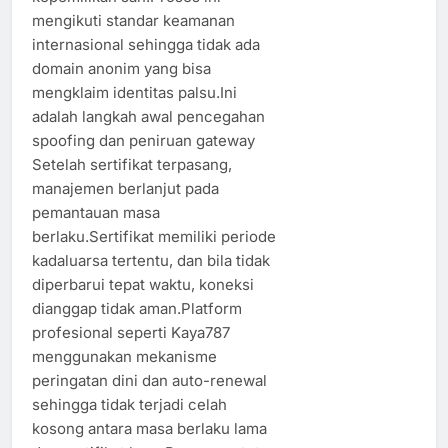
mengikuti standar keamanan
internasional sehingga tidak ada
domain anonim yang bisa
mengklaim identitas palsu.Ini
adalah langkah awal pencegahan
spoofing dan peniruan gateway
Setelah sertifikat terpasang,
manajemen berlanjut pada
pemantauan masa
berlaku.Sertifikat memiliki periode
kadaluarsa tertentu, dan bila tidak
diperbarui tepat waktu, koneksi
dianggap tidak aman.Platform
profesional seperti Kaya787
menggunakan mekanisme
peringatan dini dan auto-renewal
sehingga tidak terjadi celah
kosong antara masa berlaku lama