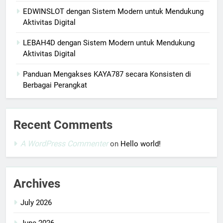
EDWINSLOT dengan Sistem Modern untuk Mendukung
Aktivitas Digital
LEBAH4D dengan Sistem Modern untuk Mendukung
Aktivitas Digital
Panduan Mengakses KAYA787 secara Konsisten di
Berbagai Perangkat
Recent Comments
A WordPress Commenter
on
Hello world!
Archives
July 2026
June 2026