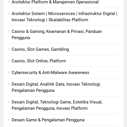
Arsitektur Platform & Manajemen Operasional
Arsitektur Sistem | Microservices | Infrastruktur Digital |
Inovasi Teknologi | Skalabilitas Platform
Casino & Gaming, Keamanan & Privasi, Panduan
Pengguna
Casino, Slot Games, Gambling
Casino, Slot Online, Platform
Cybersecurity & Anti-Malware Awareness
Desain Digital, Analitik Data, Inovasi Teknologi,
Pengalaman Pengguna
Desain Digital, Teknologi Game, Estetika Visual,
Pengalaman Pengguna, Inovasi Platform
Desain Game & Pengalaman Pengguna