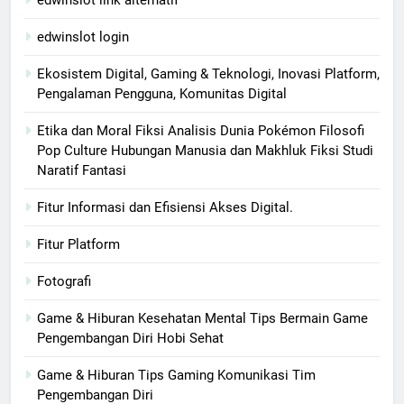
edwinslot login
Ekosistem Digital, Gaming & Teknologi, Inovasi Platform,
Pengalaman Pengguna, Komunitas Digital
Etika dan Moral Fiksi Analisis Dunia Pokémon Filosofi
Pop Culture Hubungan Manusia dan Makhluk Fiksi Studi
Naratif Fantasi
Fitur Informasi dan Efisiensi Akses Digital.
Fitur Platform
Fotografi
Game & Hiburan Kesehatan Mental Tips Bermain Game
Pengembangan Diri Hobi Sehat
Game & Hiburan Tips Gaming Komunikasi Tim
Pengembangan Diri