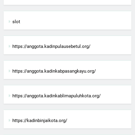
slot
https://anggota.kadinpulausebetul.org/
https://anggota.kadinkabpasangkayu.org/
https://anggota.kadinkablimapuluhkota.org/
https://kadinbinjaikota.org/