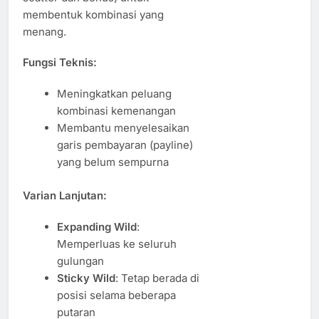
membentuk kombinasi yang
menang.
Fungsi Teknis:
Meningkatkan peluang
kombinasi kemenangan
Membantu menyelesaikan
garis pembayaran (payline)
yang belum sempurna
Varian Lanjutan:
Expanding Wild
:
Memperluas ke seluruh
gulungan
Sticky Wild
: Tetap berada di
posisi selama beberapa
putaran