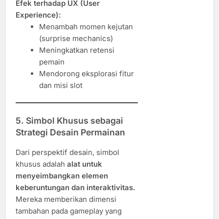
Efek terhadap UX (User
Experience):
Menambah momen kejutan
(surprise mechanics)
Meningkatkan retensi
pemain
Mendorong eksplorasi fitur
dan misi slot
5. Simbol Khusus sebagai
Strategi Desain Permainan
Dari perspektif desain, simbol
khusus adalah
alat untuk
menyeimbangkan elemen
keberuntungan dan interaktivitas.
Mereka memberikan dimensi
tambahan pada gameplay yang