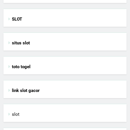
SLOT
situs slot
toto togel
link slot gacor
slot