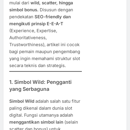
mulai dari
wild, scatter, hingga
simbol bonus.
Disusun dengan
pendekatan
SEO-friendly dan
mengikuti prinsip E-E-A-T
(Experience, Expertise,
Authoritativeness,
Trustworthiness), artikel ini cocok
bagi pemain maupun pengembang
yang ingin memahami struktur slot
secara teknis dan strategis.
1. Simbol Wild: Pengganti
yang Serbaguna
Simbol Wild
adalah salah satu fitur
paling dikenal dalam dunia slot
digital. Fungsi utamanya adalah
menggantikan simbol lain
(selain
scatter dan bonus) untuk