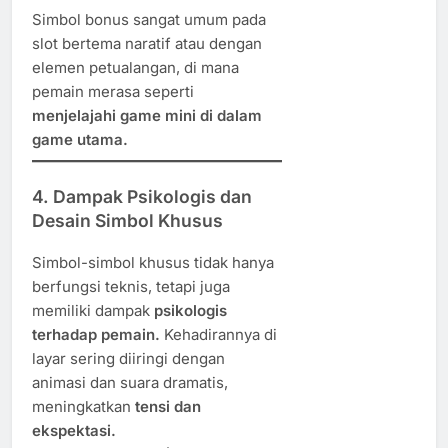
Simbol bonus sangat umum pada
slot bertema naratif atau dengan
elemen petualangan, di mana
pemain merasa seperti
menjelajahi game mini di dalam
game utama.
4. Dampak Psikologis dan
Desain Simbol Khusus
Simbol-simbol khusus tidak hanya
berfungsi teknis, tetapi juga
memiliki dampak
psikologis
terhadap pemain.
Kehadirannya di
layar sering diiringi dengan
animasi dan suara dramatis,
meningkatkan
tensi dan
ekspektasi.