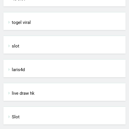
togel viral
slot
laris4d
live draw hk
Slot