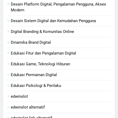
Desain Platform Digital, Pengalaman Pengguna, Akses
Modern
Desain Sistem Digital dan Kemudahan Pengguna
Digital Branding & Komunitas Online
Dinamika Brand Digital
Edukasi Fitur dan Pengalaman Digital
Edukasi Game, Teknologi Hiburan
Edukasi Permainan Digital
Edukasi Psikologi & Perilaku
edwinslot
edwinslot alternatif
edwinslot link alternatif