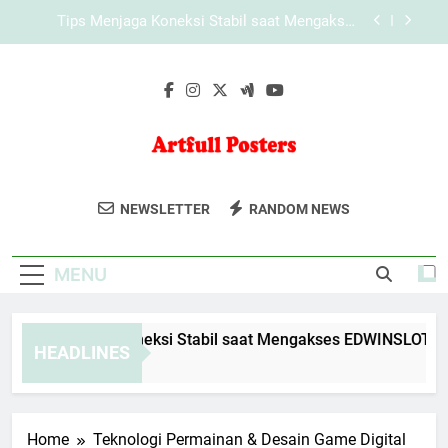
Skip
EDWINSLOT dengan Sistem Modern untuk
to
Mendukung Aktivitas Digital
content
LEBAH4D dengan Sistem Modern untuk
Mendukung Aktivitas Digital
Tips Menjaga Koneksi Stabil saat Mengakses
EDWINSLOT
Tips Menjaga Koneksi Stabil saat Mengakses
LEBAH4D
Artfull Posters
Hiasi Dinding Anda Dengan Poster Seni
EDWINSLOT dengan Sistem Modern untuk
NEWSLETTER
RANDOM NEWS
Mendukung Aktivitas Digital
Dari Artful Posters. Koleksi Dekorasi Unik
LEBAH4D dengan Sistem Modern untuk
Untuk Rumah Anda.
Mendukung Aktivitas Digital
MENU
ips Menjaga Koneksi Stabil saat Mengakses EDWINSLOT
HEADLINES
Weeks Ago
Home
Teknologi Permainan & Desain Game Digital