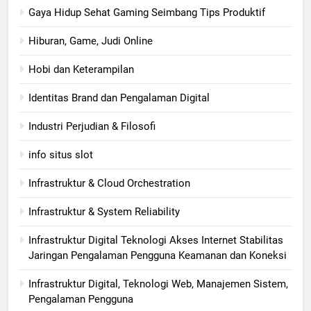
Gaya Hidup Sehat Gaming Seimbang Tips Produktif
Hiburan, Game, Judi Online
Hobi dan Keterampilan
Identitas Brand dan Pengalaman Digital
Industri Perjudian & Filosofi
info situs slot
Infrastruktur & Cloud Orchestration
Infrastruktur & System Reliability
Infrastruktur Digital Teknologi Akses Internet Stabilitas
Jaringan Pengalaman Pengguna Keamanan dan Koneksi
Infrastruktur Digital, Teknologi Web, Manajemen Sistem,
Pengalaman Pengguna