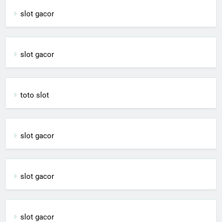
slot gacor
slot gacor
toto slot
slot gacor
slot gacor
slot gacor