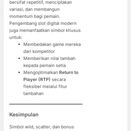
bersifat repetitif, menciptakan
variasi, dan membangun
momentum bagi pemain.
Pengembang slot digital modern
juga memanfaatkan simbol khusus
untuk:
Membedakan game mereka
dari kompetitor
Memberikan nilai tambah
kepada pemain setia
Mengoptimalkan
Return to
Player (RTP)
secara
fleksibel melalui fitur
tambahan
Kesimpulan
Simbol wild, scatter, dan bonus