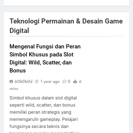
Teknologi Permainan & Desain Game
Digital
Mengenal Fungsi dan Peran
Simbol Khusus pada Slot
Digital: Wild, Scatter, dan
Bonus
60b0b0d
1 year ago
0
6
mins
Simbol khusus dalam slot digital
seperti wild, scatter, dan bonus
memiliki peran strategis yang
memengaruhi gameplay. Pelajari
fungsinya secara teknis dan