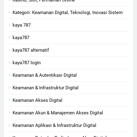
Kategori: Keamanan Digital, Teknologi, Inovasi Sistem
kaya 787
kaya787
kaya787 alternatif
kaya787 login
Keamanan & Autentikasi Digital
Keamanan & Infrastruktur Digital
Keamanan Akses Digital
Keamanan Akun & Manajemen Akses Digital
Keamanan Aplikasi & Infrastruktur Digital