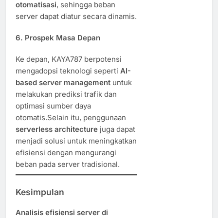
otomatisasi
, sehingga beban
server dapat diatur secara dinamis.
6. Prospek Masa Depan
Ke depan, KAYA787 berpotensi
mengadopsi teknologi seperti
AI-
based server management
untuk
melakukan prediksi trafik dan
optimasi sumber daya
otomatis.Selain itu, penggunaan
serverless architecture
juga dapat
menjadi solusi untuk meningkatkan
efisiensi dengan mengurangi
beban pada server tradisional.
Kesimpulan
Analisis efisiensi server di