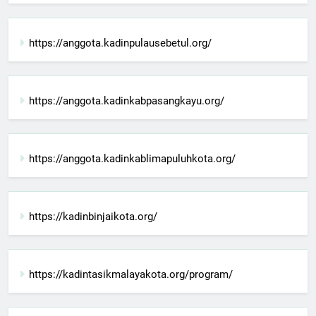
https://anggota.kadinpulausebetul.org/
https://anggota.kadinkabpasangkayu.org/
https://anggota.kadinkablimapuluhkota.org/
https://kadinbinjaikota.org/
https://kadintasikmalayakota.org/program/