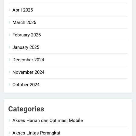
April 2025
March 2025
February 2025
January 2025
December 2024
November 2024
October 2024
Categories
Akses Harian dan Optimasi Mobile
Akses Lintas Perangkat