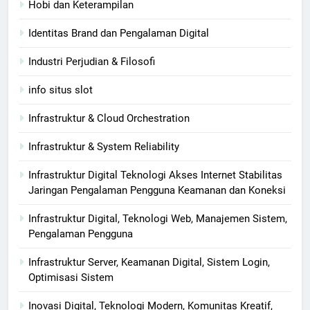
Hobi dan Keterampilan
Identitas Brand dan Pengalaman Digital
Industri Perjudian & Filosofi
info situs slot
Infrastruktur & Cloud Orchestration
Infrastruktur & System Reliability
Infrastruktur Digital Teknologi Akses Internet Stabilitas
Jaringan Pengalaman Pengguna Keamanan dan Koneksi
Infrastruktur Digital, Teknologi Web, Manajemen Sistem,
Pengalaman Pengguna
Infrastruktur Server, Keamanan Digital, Sistem Login,
Optimisasi Sistem
Inovasi Digital, Teknologi Modern, Komunitas Kreatif,