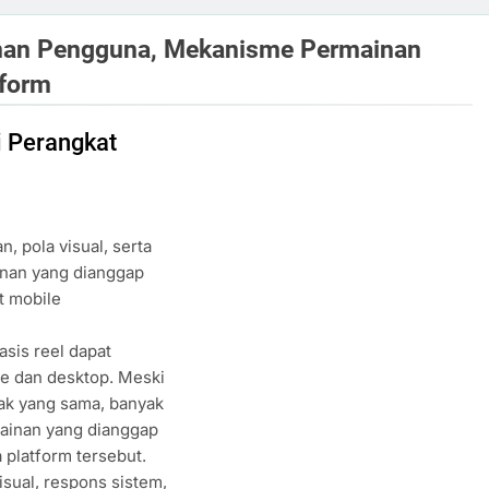
aman Pengguna, Mekanisme Permainan
tform
 Perangkat
 pola visual, serta
inan yang dianggap
t mobile
sis reel dapat
le dan desktop. Meski
ak yang sama, banyak
inan yang dianggap
 platform tersebut.
isual, respons sistem,