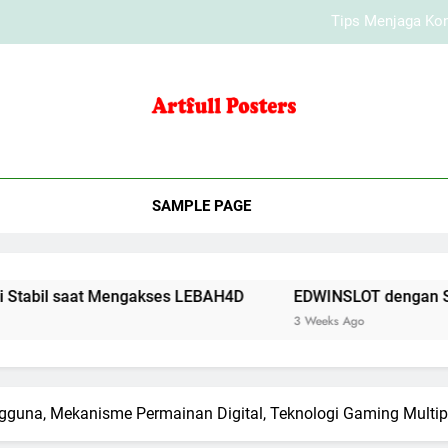
Tips Menjaga Ko
EDWINSLOT dengan Sistem Moder
LEBAH4D dengan Sistem Moder
full Posters
Tips Menjaga Kone
ing Anda Dengan Poster Seni Dari Artful Posters. Koleksi Deko
Tips Menjaga Ko
SAMPLE PAGE
EDWINSLOT dengan Sistem Moder
LEBAH4D dengan Sistem Moder
at Mengakses LEBAH4D
EDWINSLOT dengan Sistem Modern
3 Weeks Ago
ngguna, Mekanisme Permainan Digital, Teknologi Gaming Multip