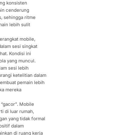
ang konsisten
ain cenderung
, sehingga ritme
ain lebih sulit
perangkat mobile,
alam sesi singkat
at. Kondisi ini
ola yang muncul.
lam sesi lebih
rangi ketelitian dalam
membuat pemain lebih
ika mereka
 “gacor”. Mobile
ti di luar rumah,
gan yang tidak formal
sitif dalam
inkan di ruang kerja