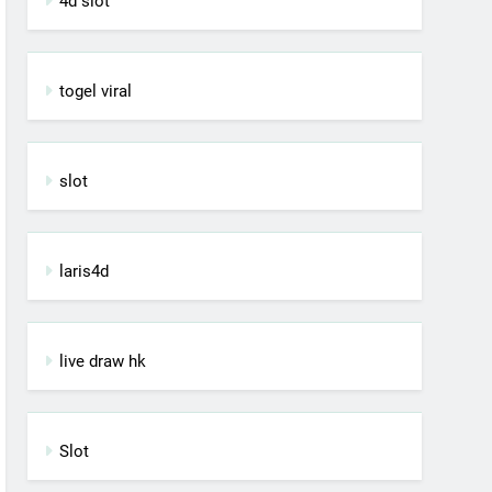
4d slot
togel viral
slot
laris4d
live draw hk
Slot