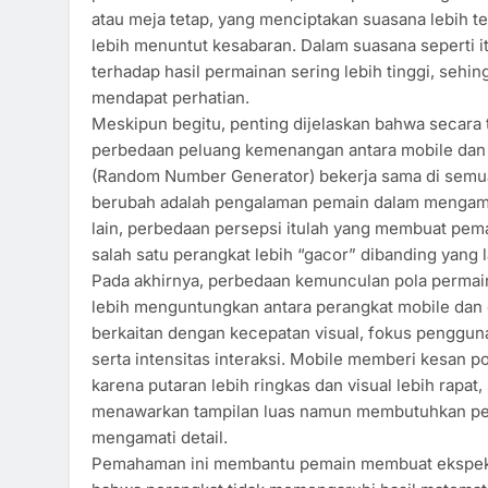
atau meja tetap, yang menciptakan suasana lebih 
lebih menuntut kesabaran. Dalam suasana seperti i
terhadap hasil permainan sering lebih tinggi, sehin
mendapat perhatian.
Meskipun begitu, penting dijelaskan bahwa secara t
perbedaan peluang kemenangan antara mobile dan
(Random Number Generator) bekerja sama di semu
berubah adalah pengalaman pemain dalam mengama
lain, perbedaan persepsi itulah yang membuat pe
salah satu perangkat lebih “gacor” dibanding yang l
Pada akhirnya, perbedaan kemunculan pola permai
lebih menguntungkan antara perangkat mobile dan 
berkaitan dengan kecepatan visual, fokus penggun
serta intensitas interaksi. Mobile memberi kesan p
karena putaran lebih ringkas dan visual lebih rapat
menawarkan tampilan luas namun membutuhkan per
mengamati detail.
Pemahaman ini membantu pemain membuat ekspektas