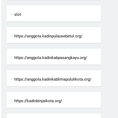
slot
https://anggota.kadinpulausebetul.org/
https://anggota.kadinkabpasangkayu.org/
https://anggota.kadinkablimapuluhkota.org/
https://kadinbinjaikota.org/