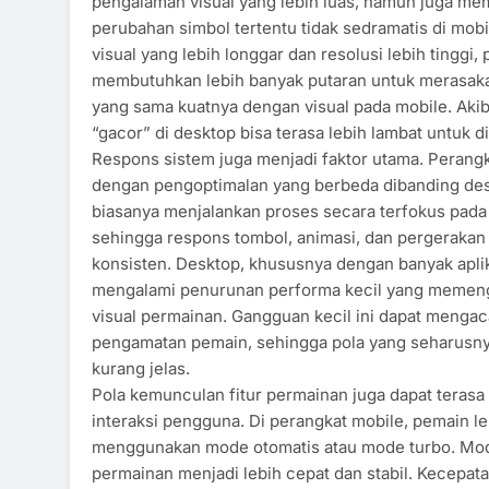
pengalaman visual yang lebih luas, namun juga mem
perubahan simbol tertentu tidak sedramatis di mobi
visual yang lebih longgar dan resolusi lebih tinggi
membutuhkan lebih banyak putaran untuk merasak
yang sama kuatnya dengan visual pada mobile. Akib
“gacor” di desktop bisa terasa lebih lambat untuk di
Respons sistem juga menjadi faktor utama. Perangk
dengan pengoptimalan yang berbeda dibanding des
biasanya menjalankan proses secara terfokus pada a
sehingga respons tombol, animasi, dan pergerakan
konsisten. Desktop, khususnya dengan banyak aplika
mengalami penurunan performa kecil yang memeng
visual permainan. Gangguan kecil ini dapat menga
pengamatan pemain, sehingga pola yang seharusnya
kurang jelas.
Pola kemunculan fitur permainan juga dapat terasa
interaksi pengguna. Di perangkat mobile, pemain le
menggunakan mode otomatis atau mode turbo. Mod
permainan menjadi lebih cepat dan stabil. Kecepata