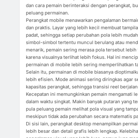
dan cara pemain berinteraksi dengan perangkat, b
peluang permainan.
Perangkat mobile menawarkan pengalaman bermain
dan praktis. Layar yang lebih kecil membuat tampilan
padat, sehingga setiap perubahan pola lebih mudah 
simbol-simbol tertentu muncul berulang atau mend
menarik, pemain sering merasa pola tersebut lebih 
karena visualnya terlihat lebih fokus. Hal ini menc
permainan di mobile lebih sering memperlihatkan t
Selain itu, permainan di mobile biasanya dioptimalk
lebih efisien. Mode animasi sering diringkas agar 
kapasitas perangkat, sehingga transisi reel berjalan
Kecepatan ini memungkinkan pemain mengamati le
dalam waktu singkat. Makin banyak putaran yang ter
pula peluang pemain melihat pola visual yang tamp
meskipun tidak ada perubahan secara matematis p
Di sisi lain, perangkat desktop menampilkan perma
lebih besar dan detail grafis lebih lengkap. Kelebi