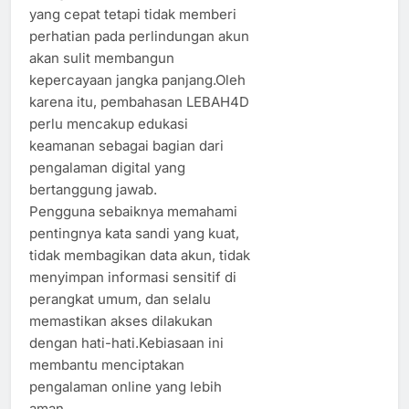
yang cepat tetapi tidak memberi
perhatian pada perlindungan akun
akan sulit membangun
kepercayaan jangka panjang.Oleh
karena itu, pembahasan LEBAH4D
perlu mencakup edukasi
keamanan sebagai bagian dari
pengalaman digital yang
bertanggung jawab.
Pengguna sebaiknya memahami
pentingnya kata sandi yang kuat,
tidak membagikan data akun, tidak
menyimpan informasi sensitif di
perangkat umum, dan selalu
memastikan akses dilakukan
dengan hati-hati.Kebiasaan ini
membantu menciptakan
pengalaman online yang lebih
aman.