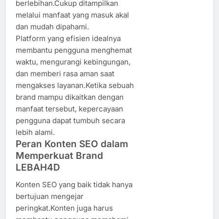
berlebihan.Cukup ditampilkan
melalui manfaat yang masuk akal
dan mudah dipahami.
Platform yang efisien idealnya
membantu pengguna menghemat
waktu, mengurangi kebingungan,
dan memberi rasa aman saat
mengakses layanan.Ketika sebuah
brand mampu dikaitkan dengan
manfaat tersebut, kepercayaan
pengguna dapat tumbuh secara
lebih alami.
Peran Konten SEO dalam
Memperkuat Brand
LEBAH4D
Konten SEO yang baik tidak hanya
bertujuan mengejar
peringkat.Konten juga harus