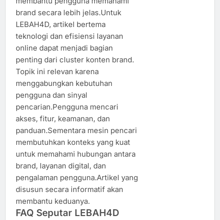
membantu pengguna memahami
brand secara lebih jelas.Untuk
LEBAH4D, artikel bertema
teknologi dan efisiensi layanan
online dapat menjadi bagian
penting dari cluster konten brand.
Topik ini relevan karena
menggabungkan kebutuhan
pengguna dan sinyal
pencarian.Pengguna mencari
akses, fitur, keamanan, dan
panduan.Sementara mesin pencari
membutuhkan konteks yang kuat
untuk memahami hubungan antara
brand, layanan digital, dan
pengalaman pengguna.Artikel yang
disusun secara informatif akan
membantu keduanya.
FAQ Seputar LEBAH4D