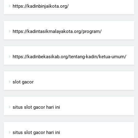
https://kadinbinjaikota.org/
https://kadintasikmalayakota.org/program/
https://kadinbekasikab.org/tentang-kadin/ketua-umum/
slot gacor
situs slot gacor hari ini
situs slot gacor hari ini