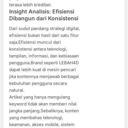
terasa lebih kredibel.
Insight Analisis: Efisiensi
Dibangun dari Konsistensi
Dari sudut pandang strategi digital,
efisiensi bukan hasil dari satu fitur
saja.Efisiensi muncul dari
konsistensi antara teknologi,
tampilan, informasi, dan kebiasaan
pengguna.Brand seperti LEBAH4D
dapat lebih kuat di mesin pencari
jika kontennya menjawab berbagai
kebutuhan pengguna secara
natural.
Artikel yang hanya mengulang
keyword tidak akan memberi nilai
jangka panjang.Sebaliknya, konten
yang membahas teknologi,
keamanan, akses mobile, sistem