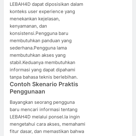
LEBAH4D dapat diposisikan dalam
konteks user experience yang
menekankan kejelasan,
kenyamanan, dan
konsistensi.Pengguna baru
membutuhkan panduan yang
sederhana.Pengguna lama
membutuhkan akses yang
stabil.Keduanya membutuhkan
informasi yang dapat dipahami
tanpa bahasa teknis berlebihan.
Contoh Skenario Praktis
Penggunaan
Bayangkan seorang pengguna
baru mencari informasi tentang
LEBAH4D melalui ponsel.Ia ingin
mengetahui cara akses, memahami
fitur dasar, dan memastikan bahwa