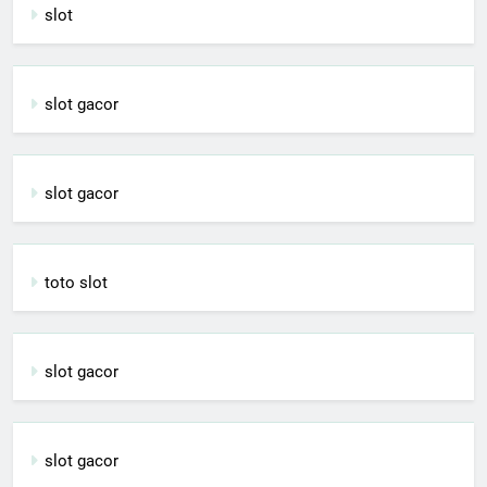
slot
slot gacor
slot gacor
toto slot
slot gacor
slot gacor