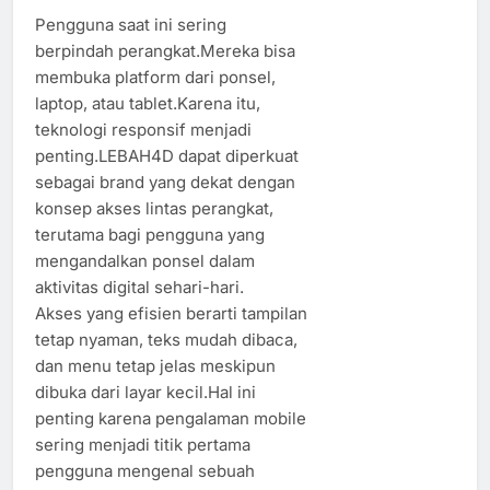
Pengguna saat ini sering
berpindah perangkat.Mereka bisa
membuka platform dari ponsel,
laptop, atau tablet.Karena itu,
teknologi responsif menjadi
penting.LEBAH4D dapat diperkuat
sebagai brand yang dekat dengan
konsep akses lintas perangkat,
terutama bagi pengguna yang
mengandalkan ponsel dalam
aktivitas digital sehari-hari.
Akses yang efisien berarti tampilan
tetap nyaman, teks mudah dibaca,
dan menu tetap jelas meskipun
dibuka dari layar kecil.Hal ini
penting karena pengalaman mobile
sering menjadi titik pertama
pengguna mengenal sebuah