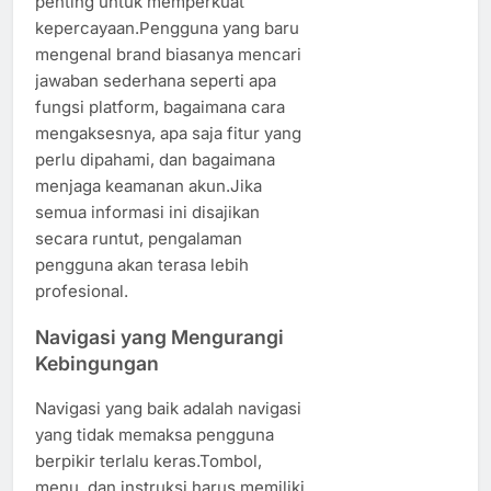
penting untuk memperkuat
kepercayaan.Pengguna yang baru
mengenal brand biasanya mencari
jawaban sederhana seperti apa
fungsi platform, bagaimana cara
mengaksesnya, apa saja fitur yang
perlu dipahami, dan bagaimana
menjaga keamanan akun.Jika
semua informasi ini disajikan
secara runtut, pengalaman
pengguna akan terasa lebih
profesional.
Navigasi yang Mengurangi
Kebingungan
Navigasi yang baik adalah navigasi
yang tidak memaksa pengguna
berpikir terlalu keras.Tombol,
menu, dan instruksi harus memiliki