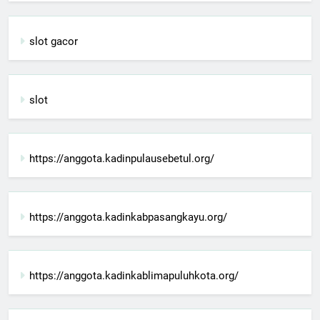
slot gacor
slot
https://anggota.kadinpulausebetul.org/
https://anggota.kadinkabpasangkayu.org/
https://anggota.kadinkablimapuluhkota.org/