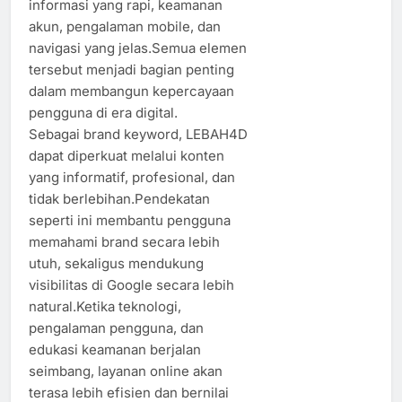
informasi yang rapi, keamanan
akun, pengalaman mobile, dan
navigasi yang jelas.Semua elemen
tersebut menjadi bagian penting
dalam membangun kepercayaan
pengguna di era digital.
Sebagai brand keyword, LEBAH4D
dapat diperkuat melalui konten
yang informatif, profesional, dan
tidak berlebihan.Pendekatan
seperti ini membantu pengguna
memahami brand secara lebih
utuh, sekaligus mendukung
visibilitas di Google secara lebih
natural.Ketika teknologi,
pengalaman pengguna, dan
edukasi keamanan berjalan
seimbang, layanan online akan
terasa lebih efisien dan bernilai