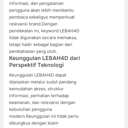
informasi, dan pengalaman
pengguna akan lebih membantu
pembaca sekaligus memperkuat
relevansi brand.Dengan
pendekatan ini, keyword LEBAH4D
tidak digunakan secara memaksa,
tetapi hadir sebagai bagian dari
pembahasan yang utuh.
Keunggulan LEBAH4D dari
Perspektif Teknologi
Keunggulan LEBAH4D dapat
dijelaskan melalui sudut pandang
kemudahan akses, struktur
informasi, perhatian terhadap
keamanan, dan relevansi dengan
kebutuhan pengguna
modern.Keunggulan ini tidak perlu
dibungkus dengan klaim