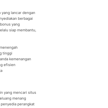
 yang lancar dengan
enyediakan berbagai
r bonus yang
elalu siap membantu,
s menengah
 tinggi
ngganda kemenangan
g efisien
ja
ain yang mencari situs
 peluang menang
ri penyedia perangkat