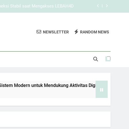
neksi Stabil saat Mengakses LEBAH4D
n untuk Mendukung Aktivitas Digital
n untuk Mendukung Aktivitas Digital
NEWSLETTER
RANDOM NEWS
ksi Stabil saat Mengakses EDWINSLOT
rasi Unik Untuk Rumah Anda.
neksi Stabil saat Mengakses LEBAH4D
n untuk Mendukung Aktivitas Digital
n untuk Mendukung Aktivitas Digital
 untuk Mendukung Aktivitas Digital
LEBAH4D dengan S
3 Weeks Ago