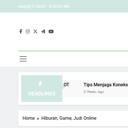
Skip
August 7, 2026
5:34:02 AM
to
content
Art
Hiasi Dind
 Mengakses EDWINSLOT
Tips Menjaga Koneksi Stabil sa
2 Weeks Ago
HEADLINES
Home
Hiburan, Game, Judi Online