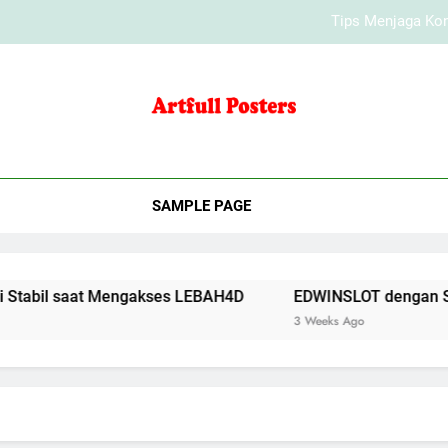
Tips Menjaga Ko
EDWINSLOT dengan Sistem Moder
LEBAH4D dengan Sistem Moder
full Posters
Tips Menjaga Kone
ing Anda Dengan Poster Seni Dari Artful Posters. Koleksi Deko
Tips Menjaga Ko
SAMPLE PAGE
EDWINSLOT dengan Sistem Moder
LEBAH4D dengan Sistem Moder
at Mengakses LEBAH4D
EDWINSLOT dengan Sistem Modern
3 Weeks Ago