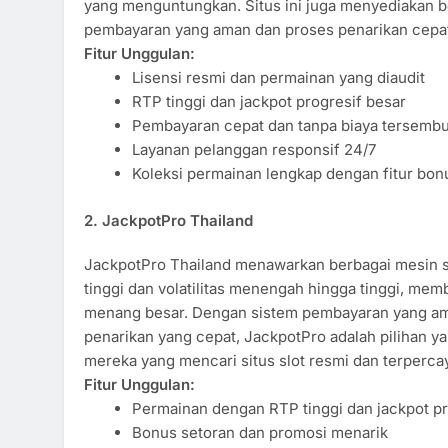
yang menguntungkan. Situs ini juga menyediakan 
pembayaran yang aman dan proses penarikan cepa
Fitur Unggulan:
Lisensi resmi dan permainan yang diaudit
RTP tinggi dan jackpot progresif besar
Pembayaran cepat dan tanpa biaya tersembu
Layanan pelanggan responsif 24/7
Koleksi permainan lengkap dengan fitur bon
2.
JackpotPro Thailand
JackpotPro Thailand menawarkan berbagai mesin 
tinggi dan volatilitas menengah hingga tinggi, me
menang besar. Dengan sistem pembayaran yang a
penarikan yang cepat, JackpotPro adalah pilihan ya
mereka yang mencari situs slot resmi dan terperca
Fitur Unggulan:
Permainan dengan RTP tinggi dan jackpot pr
Bonus setoran dan promosi menarik