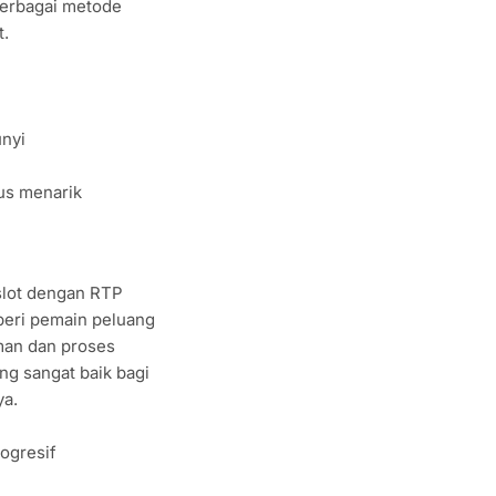
berbagai metode
t.
nyi
us menarik
slot dengan RTP
mberi pemain peluang
man dan proses
ng sangat baik bagi
ya.
ogresif