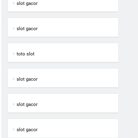
slot gacor
slot gacor
toto slot
slot gacor
slot gacor
slot gacor