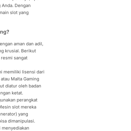
g Anda. Dengan
main slot yang
ing?
engan aman dan adil,
g krusial. Berikut
 resmi sangat
i memiliki lisensi dari
R atau Malta Gaming
ut diatur oleh badan
ngan ketat.
gunakan perangkat
 Mesin slot mereka
nerator) yang
isa dimanipulasi.
i menyediakan