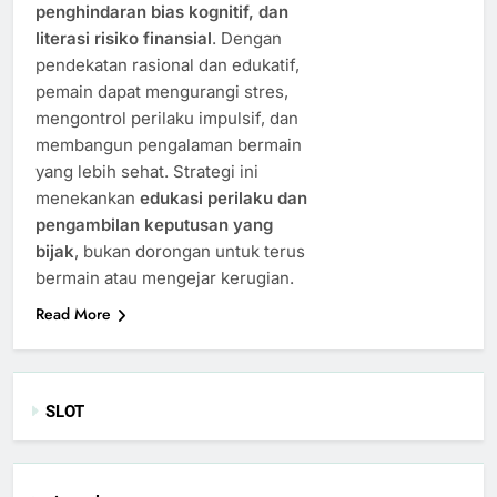
penghindaran bias kognitif, dan
literasi risiko finansial
. Dengan
pendekatan rasional dan edukatif,
pemain dapat mengurangi stres,
mengontrol perilaku impulsif, dan
membangun pengalaman bermain
yang lebih sehat. Strategi ini
menekankan
edukasi perilaku dan
pengambilan keputusan yang
bijak
, bukan dorongan untuk terus
bermain atau mengejar kerugian.
Read More
SLOT