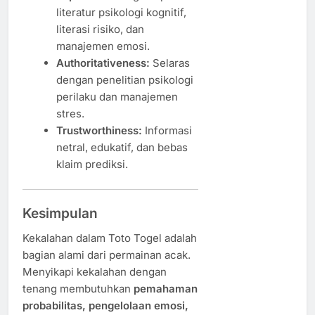
literatur psikologi kognitif,
literasi risiko, dan
manajemen emosi.
Authoritativeness:
Selaras
dengan penelitian psikologi
perilaku dan manajemen
stres.
Trustworthiness:
Informasi
netral, edukatif, dan bebas
klaim prediksi.
Kesimpulan
Kekalahan dalam Toto Togel adalah
bagian alami dari permainan acak.
Menyikapi kekalahan dengan
tenang membutuhkan
pemahaman
probabilitas, pengelolaan emosi,