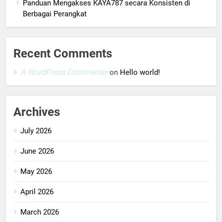
Panduan Mengakses KAYA787 secara Konsisten di
Berbagai Perangkat
Recent Comments
A WordPress Commenter
on
Hello world!
Archives
July 2026
June 2026
May 2026
April 2026
March 2026