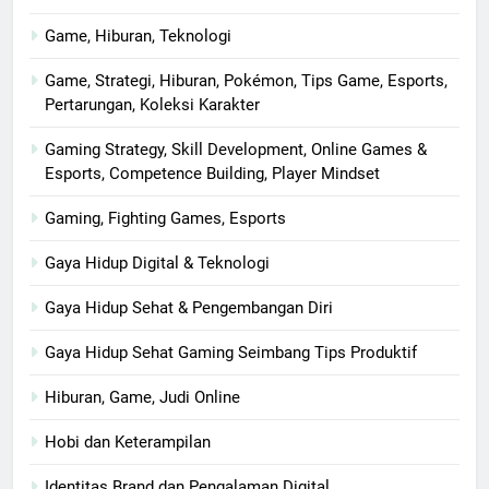
Game, Hiburan, Teknologi
Game, Strategi, Hiburan, Pokémon, Tips Game, Esports,
Pertarungan, Koleksi Karakter
Gaming Strategy, Skill Development, Online Games &
Esports, Competence Building, Player Mindset
Gaming, Fighting Games, Esports
Gaya Hidup Digital & Teknologi
Gaya Hidup Sehat & Pengembangan Diri
Gaya Hidup Sehat Gaming Seimbang Tips Produktif
Hiburan, Game, Judi Online
Hobi dan Keterampilan
Identitas Brand dan Pengalaman Digital