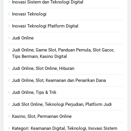
Inovasi Sistem dan Teknologi Digital
Inovasi Teknologi
Inovasi Teknologi Platform Digital
Judi Online
Judi Online, Game Slot, Panduan Pemula, Slot Gacor,
Tips Bermain, Kasino Digital
Judi Online, Slot Online, Hiburan
Judi Online, Slot, Keamanan dan Penarikan Dana
Judi Online, Tips & Trik
Judi Slot Online, Teknologi Perjudian, Platform Judi
Kasino, Slot, Permainan Online
Kategori: Keamanan Digital, Teknologi, Inovasi Sistem