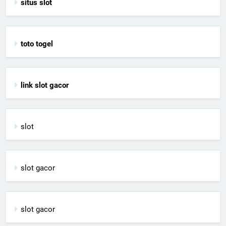
situs slot
toto togel
link slot gacor
slot
slot gacor
slot gacor