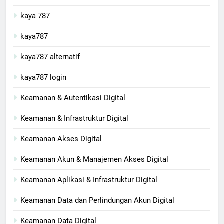
kaya 787
kaya787
kaya787 alternatif
kaya787 login
Keamanan & Autentikasi Digital
Keamanan & Infrastruktur Digital
Keamanan Akses Digital
Keamanan Akun & Manajemen Akses Digital
Keamanan Aplikasi & Infrastruktur Digital
Keamanan Data dan Perlindungan Akun Digital
Keamanan Data Digital