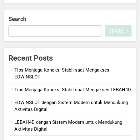
Search
SEARCH
Recent Posts
Tips Menjaga Koneksi Stabil saat Mengakses
EDWINSLOT
Tips Menjaga Koneksi Stabil saat Mengakses LEBAH4D
EDWINSLOT dengan Sistem Modern untuk Mendukung
Aktivitas Digital
LEBAH4D dengan Sistem Modern untuk Mendukung
Aktivitas Digital