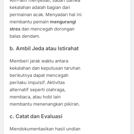
Alih-alih menyesali, sadari bahwa
kekalahan adalah bagian dari
permainan acak. Menyadari hal ini
membantu pemain
mengurangi
stres
dan mencegah dorongan
balas dendam.
b. Ambil Jeda atau Istirahat
Memberi jarak waktu antara
kekalahan dan keputusan taruhan
berikutnya dapat mencegah
perilaku impulsif. Aktivitas
alternatif seperti olahraga,
membaca, atau hobi lain
membantu menenangkan pikiran.
c. Catat dan Evaluasi
Mendokumentasikan hasil undian