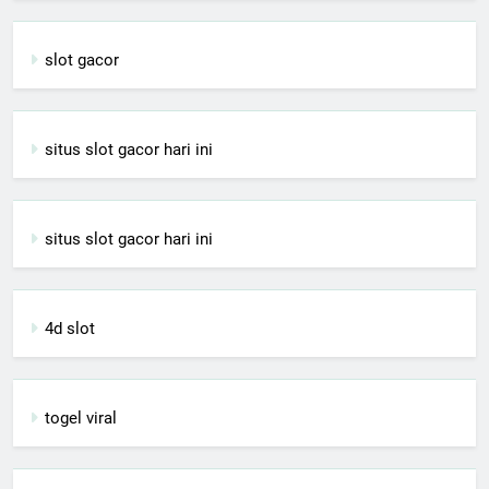
slot gacor
situs slot gacor hari ini
situs slot gacor hari ini
4d slot
togel viral