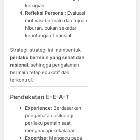
kerugian.
Refleksi Personal
: Evaluasi
motivasi bermain dan tujuan
hiburan, bukan sekadar
keuntungan finansial.
Strategi-strategi ini membentuk
perilaku bermain yang sehat dan
rasional
, sehingga pengalaman
bermain tetap edukatif dan
terkontrol.
Pendekatan E-E-A-T
Experience:
Berdasarkan
pengamatan psikologi
perilaku pemain saat
menghadapi kekalahan.
Expertise:
Mengacu pada