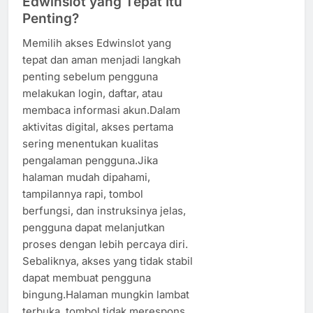
Edwinslot yang Tepat Itu
Penting?
Memilih akses Edwinslot yang
tepat dan aman menjadi langkah
penting sebelum pengguna
melakukan login, daftar, atau
membaca informasi akun.Dalam
aktivitas digital, akses pertama
sering menentukan kualitas
pengalaman pengguna.Jika
halaman mudah dipahami,
tampilannya rapi, tombol
berfungsi, dan instruksinya jelas,
pengguna dapat melanjutkan
proses dengan lebih percaya diri.
Sebaliknya, akses yang tidak stabil
dapat membuat pengguna
bingung.Halaman mungkin lambat
terbuka, tombol tidak merespons,