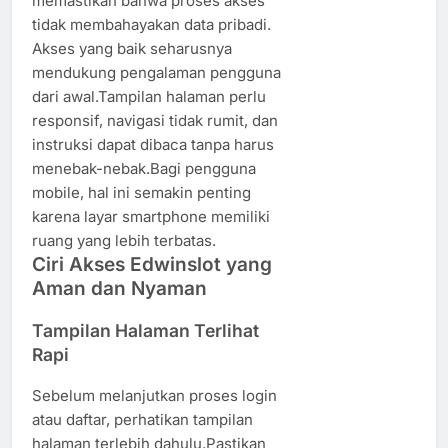
memastikan bahwa proses akses
tidak membahayakan data pribadi.
Akses yang baik seharusnya
mendukung pengalaman pengguna
dari awal.Tampilan halaman perlu
responsif, navigasi tidak rumit, dan
instruksi dapat dibaca tanpa harus
menebak-nebak.Bagi pengguna
mobile, hal ini semakin penting
karena layar smartphone memiliki
ruang yang lebih terbatas.
Ciri Akses Edwinslot yang
Aman dan Nyaman
Tampilan Halaman Terlihat
Rapi
Sebelum melanjutkan proses login
atau daftar, perhatikan tampilan
halaman terlebih dahulu.Pastikan