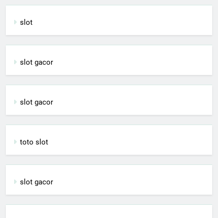
slot
slot gacor
slot gacor
toto slot
slot gacor