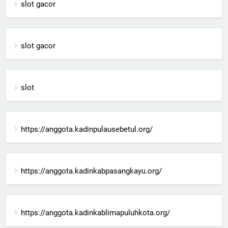
slot gacor
slot gacor
slot
https://anggota.kadinpulausebetul.org/
https://anggota.kadinkabpasangkayu.org/
https://anggota.kadinkablimapuluhkota.org/