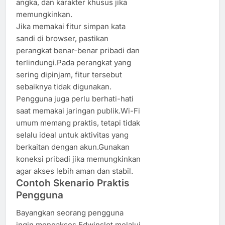
angka, dan karakter khusus jika
memungkinkan.
Jika memakai fitur simpan kata
sandi di browser, pastikan
perangkat benar-benar pribadi dan
terlindungi.Pada perangkat yang
sering dipinjam, fitur tersebut
sebaiknya tidak digunakan.
Pengguna juga perlu berhati-hati
saat memakai jaringan publik.Wi-Fi
umum memang praktis, tetapi tidak
selalu ideal untuk aktivitas yang
berkaitan dengan akun.Gunakan
koneksi pribadi jika memungkinkan
agar akses lebih aman dan stabil.
Contoh Skenario Praktis
Pengguna
Bayangkan seorang pengguna
ingin mengakses Edwinslot melalui