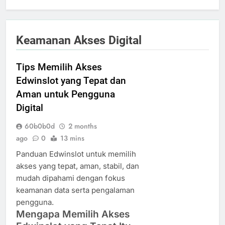
Keamanan Akses Digital
Tips Memilih Akses
Edwinslot yang Tepat dan
Aman untuk Pengguna
Digital
60b0b0d
2 months
ago
0
13 mins
Panduan Edwinslot untuk memilih
akses yang tepat, aman, stabil, dan
mudah dipahami dengan fokus
keamanan data serta pengalaman
pengguna.
Mengapa Memilih Akses