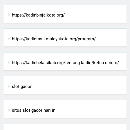
https://kadinbinjaikota.org/
https://kadintasikmalayakota.org/program/
https://kadinbekasikab.org/tentang-kadin/ketua-umum/
slot gacor
situs slot gacor hari ini