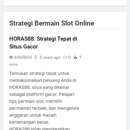
Strategi Bermain Slot Online
HORAS88: Strategi Tepat di
Situs Gacor
60b0b0d
2 years ago
0
7
mins
Temukan strategi tepat untuk
memaksimalkan peluang Anda di
HORAS88, situs yang dikenal
sebagai platform gacor. Pelajari
tips bermain slot, memilih
permainan terbaik, dan mengelola
anggaran untuk meraih
kemenangan besar.
HORAS88 telah mendapatkan