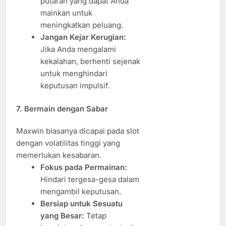
putaran yang dapat Anda
mainkan untuk
meningkatkan peluang.
Jangan Kejar Kerugian:
Jika Anda mengalami
kekalahan, berhenti sejenak
untuk menghindari
keputusan impulsif.
7. Bermain dengan Sabar
Maxwin biasanya dicapai pada slot
dengan volatilitas tinggi yang
memerlukan kesabaran.
Fokus pada Permainan:
Hindari tergesa-gesa dalam
mengambil keputusan.
Bersiap untuk Sesuatu
yang Besar:
Tetap