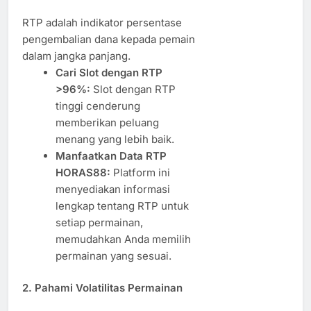
RTP adalah indikator persentase
pengembalian dana kepada pemain
dalam jangka panjang.
Cari Slot dengan RTP
>96%:
Slot dengan RTP
tinggi cenderung
memberikan peluang
menang yang lebih baik.
Manfaatkan Data RTP
HORAS88:
Platform ini
menyediakan informasi
lengkap tentang RTP untuk
setiap permainan,
memudahkan Anda memilih
permainan yang sesuai.
2. Pahami Volatilitas Permainan