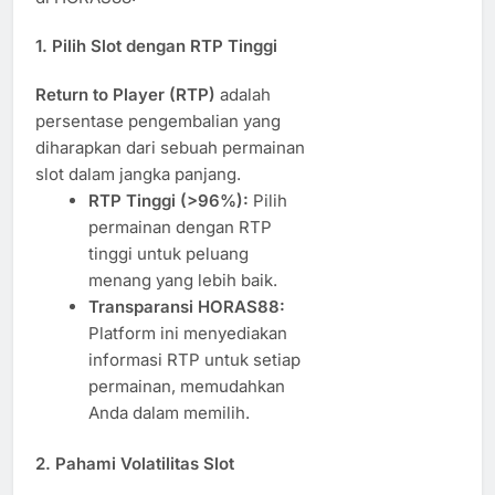
1. Pilih Slot dengan RTP Tinggi
Return to Player (RTP)
adalah
persentase pengembalian yang
diharapkan dari sebuah permainan
slot dalam jangka panjang.
RTP Tinggi (>96%):
Pilih
permainan dengan RTP
tinggi untuk peluang
menang yang lebih baik.
Transparansi HORAS88:
Platform ini menyediakan
informasi RTP untuk setiap
permainan, memudahkan
Anda dalam memilih.
2. Pahami Volatilitas Slot