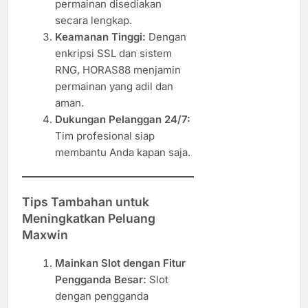
permainan disediakan
secara lengkap.
Keamanan Tinggi:
Dengan
enkripsi SSL dan sistem
RNG, HORAS88 menjamin
permainan yang adil dan
aman.
Dukungan Pelanggan 24/7:
Tim profesional siap
membantu Anda kapan saja.
Tips Tambahan untuk
Meningkatkan Peluang
Maxwin
Mainkan Slot dengan Fitur
Pengganda Besar:
Slot
dengan pengganda