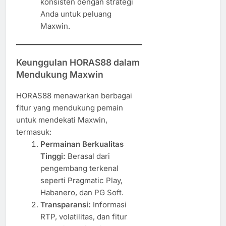
konsisten dengan strategi
Anda untuk peluang
Maxwin.
Keunggulan HORAS88 dalam
Mendukung Maxwin
HORAS88 menawarkan berbagai
fitur yang mendukung pemain
untuk mendekati Maxwin,
termasuk:
Permainan Berkualitas
Tinggi:
Berasal dari
pengembang terkenal
seperti Pragmatic Play,
Habanero, dan PG Soft.
Transparansi:
Informasi
RTP, volatilitas, dan fitur