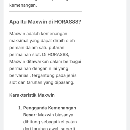
kemenangan.
Apa Itu Maxwin di HORAS88?
Maxwin adalah kemenangan
maksimal yang dapat diraih oleh
pemain dalam satu putaran
permainan slot. Di HORAS88,
Maxwin ditawarkan dalam berbagai
permainan dengan nilai yang
bervariasi, tergantung pada jenis
slot dan taruhan yang dipasang.
Karakteristik Maxwin
Pengganda Kemenangan
Besar:
Maxwin biasanya
dihitung sebagai kelipatan
dari taruhan awal, seperti