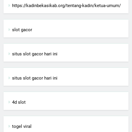
https://kadinbekasikab.org/tentang-kadin/ketua-umum/
slot gacor
situs slot gacor hari ini
situs slot gacor hari ini
4d slot
togel viral