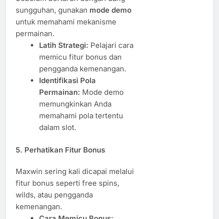
sungguhan, gunakan
mode demo
untuk memahami mekanisme
permainan.
Latih Strategi:
Pelajari cara
memicu fitur bonus dan
pengganda kemenangan.
Identifikasi Pola
Permainan:
Mode demo
memungkinkan Anda
memahami pola tertentu
dalam slot.
5. Perhatikan Fitur Bonus
Maxwin sering kali dicapai melalui
fitur bonus seperti free spins,
wilds, atau pengganda
kemenangan.
Cara Memicu Bonus: