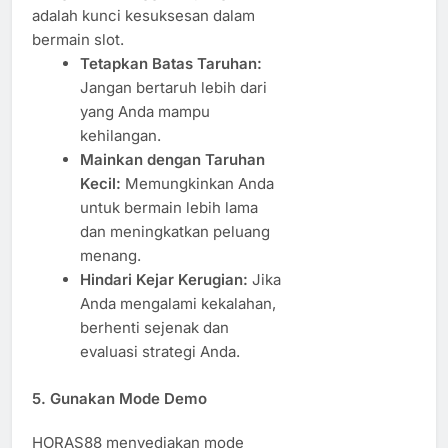
adalah kunci kesuksesan dalam
bermain slot.
Tetapkan Batas Taruhan:
Jangan bertaruh lebih dari
yang Anda mampu
kehilangan.
Mainkan dengan Taruhan
Kecil:
Memungkinkan Anda
untuk bermain lebih lama
dan meningkatkan peluang
menang.
Hindari Kejar Kerugian:
Jika
Anda mengalami kekalahan,
berhenti sejenak dan
evaluasi strategi Anda.
5. Gunakan Mode Demo
HORAS88 menyediakan mode