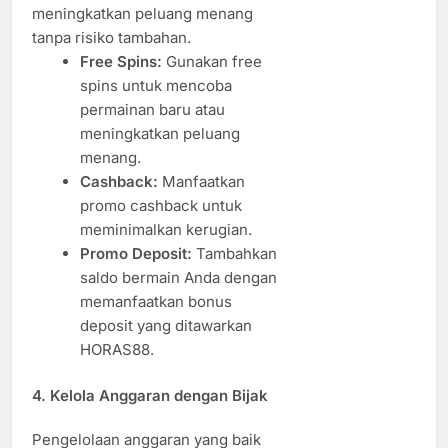
meningkatkan peluang menang
tanpa risiko tambahan.
Free Spins:
Gunakan free
spins untuk mencoba
permainan baru atau
meningkatkan peluang
menang.
Cashback:
Manfaatkan
promo cashback untuk
meminimalkan kerugian.
Promo Deposit:
Tambahkan
saldo bermain Anda dengan
memanfaatkan bonus
deposit yang ditawarkan
HORAS88.
4. Kelola Anggaran dengan Bijak
Pengelolaan anggaran yang baik