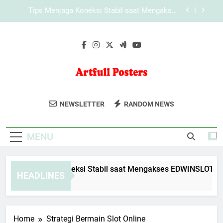
Skip
EDWINSLOT dengan Sistem Modern untuk
to
Mendukung Aktivitas Digital
content
LEBAH4D dengan Sistem Modern untuk
Mendukung Aktivitas Digital
Tips Menjaga Koneksi Stabil saat Mengakses
EDWINSLOT
Tips Menjaga Koneksi Stabil saat Mengakses
LEBAH4D
Artfull Posters
Hiasi Dinding Anda Dengan Poster Seni
EDWINSLOT dengan Sistem Modern untuk
NEWSLETTER
RANDOM NEWS
Mendukung Aktivitas Digital
Dari Artful Posters. Koleksi Dekorasi Unik
LEBAH4D dengan Sistem Modern untuk
Untuk Rumah Anda.
Mendukung Aktivitas Digital
MENU
ps Menjaga Koneksi Stabil saat Mengakses EDWINSLOT
HEADLINES
Weeks Ago
Home
Strategi Bermain Slot Online