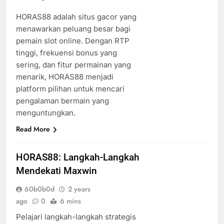
HORAS88 adalah situs gacor yang
menawarkan peluang besar bagi
pemain slot online. Dengan RTP
tinggi, frekuensi bonus yang
sering, dan fitur permainan yang
menarik, HORAS88 menjadi
platform pilihan untuk mencari
pengalaman bermain yang
menguntungkan.
Read More
HORAS88: Langkah-Langkah
Mendekati Maxwin
60b0b0d
2 years
ago
0
6 mins
Pelajari langkah-langkah strategis