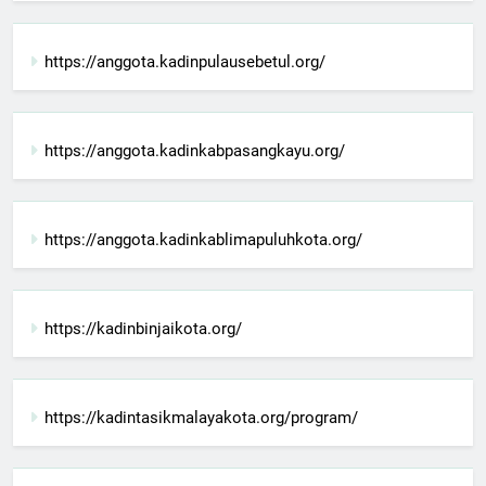
https://anggota.kadinpulausebetul.org/
https://anggota.kadinkabpasangkayu.org/
https://anggota.kadinkablimapuluhkota.org/
https://kadinbinjaikota.org/
https://kadintasikmalayakota.org/program/