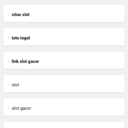
situs slot
toto togel
link slot gacor
slot
slot gacor