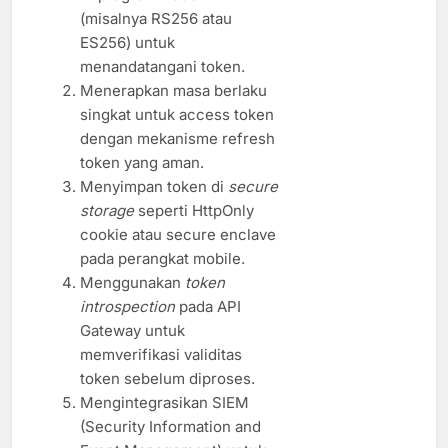
(misalnya RS256 atau
ES256) untuk
menandatangani token.
Menerapkan masa berlaku
singkat untuk access token
dengan mekanisme refresh
token yang aman.
Menyimpan token di
secure
storage
seperti HttpOnly
cookie atau secure enclave
pada perangkat mobile.
Menggunakan
token
introspection
pada API
Gateway untuk
memverifikasi validitas
token sebelum diproses.
Mengintegrasikan SIEM
(Security Information and