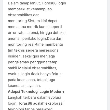
Dalam tahap lanjut, Horas88 login
memperkuat kemampuan
observabilitas dan
monitoring.Sistem kini dapat
memantau metrik kunci seperti
error rate, latensi, hingga deteksi
anomali perilaku login.Data dari
monitoring real-time membantu
tim teknis segera merespons
insiden, sekaligus menjaga
pengalaman pengguna tetap
stabil.Melalui observabilitas,
evolusi login tidak hanya fokus
pada keamanan, tetapi juga
keandalan layanan.
Adopsi Teknologi Login Modern
Langkah terbaru dalam evolusi
login Horas88 adalah eksplorasi
teknologi tanpa password