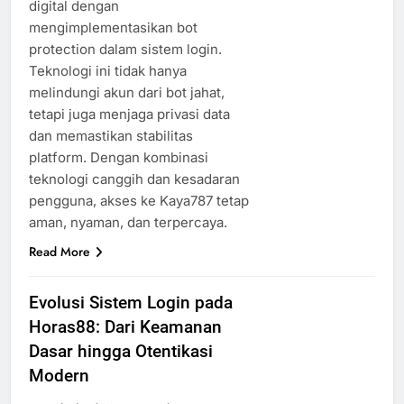
digital dengan
mengimplementasikan bot
protection dalam sistem login.
Teknologi ini tidak hanya
melindungi akun dari bot jahat,
tetapi juga menjaga privasi data
dan memastikan stabilitas
platform. Dengan kombinasi
teknologi canggih dan kesadaran
pengguna, akses ke Kaya787 tetap
aman, nyaman, dan terpercaya.
Read More
Evolusi Sistem Login pada
Horas88: Dari Keamanan
Dasar hingga Otentikasi
Modern