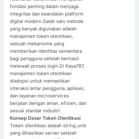
fondasi penting dalam menjaga
integritas dan keandalan platform
digital modern.Salah satu metode
yang banyak digunakan adalah
manajemen token otentikasi,
sebuah mekanisme yang
memberikan identitas sementara
bagi pengguna setelah berhasil
melewati proses login.Di Kaya787,
manajemen token otentikasi
diadopsi untuk memastikan
interaksi antar pengguna, aplikasi,
dan layanan microservices
berjalan dengan aman, efisien, dan
sesuai standar industri.
Konsep Dasar Token Otentikasi
Token otentikasi adalah string unik
yang dihasilkan server setelah