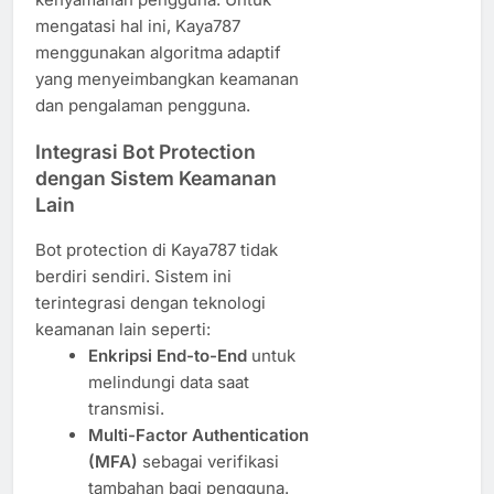
mengatasi hal ini, Kaya787
menggunakan algoritma adaptif
yang menyeimbangkan keamanan
dan pengalaman pengguna.
Integrasi Bot Protection
dengan Sistem Keamanan
Lain
Bot protection di Kaya787 tidak
berdiri sendiri. Sistem ini
terintegrasi dengan teknologi
keamanan lain seperti:
Enkripsi End-to-End
untuk
melindungi data saat
transmisi.
Multi-Factor Authentication
(MFA)
sebagai verifikasi
tambahan bagi pengguna.