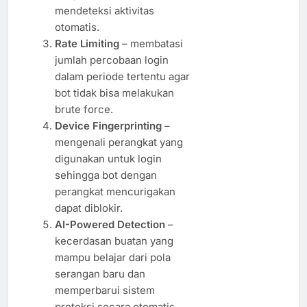
mendeteksi aktivitas
otomatis.
Rate Limiting
– membatasi
jumlah percobaan login
dalam periode tertentu agar
bot tidak bisa melakukan
brute force.
Device Fingerprinting
–
mengenali perangkat yang
digunakan untuk login
sehingga bot dengan
perangkat mencurigakan
dapat diblokir.
AI-Powered Detection
–
kecerdasan buatan yang
mampu belajar dari pola
serangan baru dan
memperbarui sistem
proteksi secara otomatis.