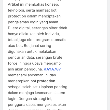
Artikel ini membahas konsep,
teknologi, serta manfaat bot
protection dalam menciptakan
pengalaman login yang aman.
Di era digital, serangan siber tidak
hanya dilakukan oleh individu,
tetapi juga oleh program otomatis
atau bot. Bot jahat sering
digunakan untuk melakukan
pencurian data, serangan brute
force, hingga upaya mengambil
alih akun pengguna.
KAYA787
memahami ancaman ini dan
menerapkan
bot protection
sebagai salah satu lapisan penting
dalam menjaga keamanan sistem
login. Dengan strategi ini,
pengguna dapat mengakses akun