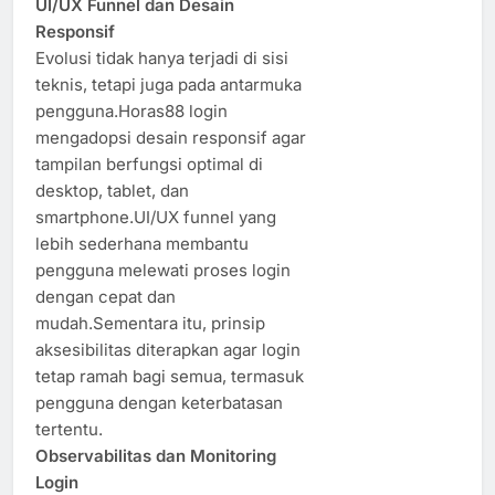
UI/UX Funnel dan Desain
Responsif
Evolusi tidak hanya terjadi di sisi
teknis, tetapi juga pada antarmuka
pengguna.Horas88 login
mengadopsi desain responsif agar
tampilan berfungsi optimal di
desktop, tablet, dan
smartphone.UI/UX funnel yang
lebih sederhana membantu
pengguna melewati proses login
dengan cepat dan
mudah.Sementara itu, prinsip
aksesibilitas diterapkan agar login
tetap ramah bagi semua, termasuk
pengguna dengan keterbatasan
tertentu.
Observabilitas dan Monitoring
Login