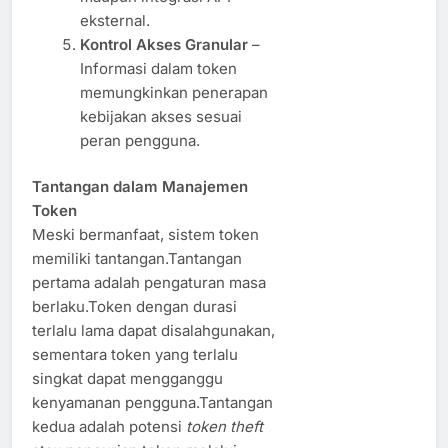
eksternal.
Kontrol Akses Granular
–
Informasi dalam token
memungkinkan penerapan
kebijakan akses sesuai
peran pengguna.
Tantangan dalam Manajemen
Token
Meski bermanfaat, sistem token
memiliki tantangan.Tantangan
pertama adalah pengaturan masa
berlaku.Token dengan durasi
terlalu lama dapat disalahgunakan,
sementara token yang terlalu
singkat dapat mengganggu
kenyamanan pengguna.Tantangan
kedua adalah potensi
token theft