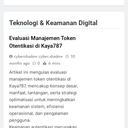
Teknologi & Keamanan Digital
Evaluasi Manajemen Token
Otentikasi di Kaya787
cybershadow cyber.shadow
10
months ago
0
6 mins
Artikel ini mengulas evaluasi
manajemen token otentikasi di
Kaya787, mencakup konsep dasar,
manfaat, tantangan, serta strategi
optimalisasi untuk meningkatkan
keamanan sistem, efisiensi
operasional, dan pengalaman
pengguna.
Keamanan autentikasi merupakan