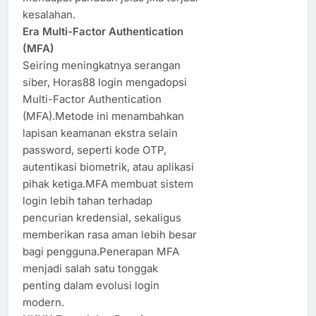
kesalahan.
Era Multi-Factor Authentication
(MFA)
Seiring meningkatnya serangan
siber, Horas88 login mengadopsi
Multi-Factor Authentication
(MFA).Metode ini menambahkan
lapisan keamanan ekstra selain
password, seperti kode OTP,
autentikasi biometrik, atau aplikasi
pihak ketiga.MFA membuat sistem
login lebih tahan terhadap
pencurian kredensial, sekaligus
memberikan rasa aman lebih besar
bagi pengguna.Penerapan MFA
menjadi salah satu tonggak
penting dalam evolusi login
modern.