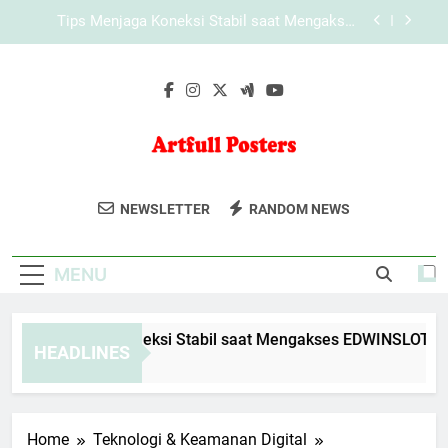
Skip
EDWINSLOT dengan Sistem Modern untuk
to
Mendukung Aktivitas Digital
content
LEBAH4D dengan Sistem Modern untuk
Mendukung Aktivitas Digital
Tips Menjaga Koneksi Stabil saat Mengakses
EDWINSLOT
Tips Menjaga Koneksi Stabil saat Mengakses
LEBAH4D
Artfull Posters
Hiasi Dinding Anda Dengan Poster Seni
EDWINSLOT dengan Sistem Modern untuk
NEWSLETTER
RANDOM NEWS
Mendukung Aktivitas Digital
Dari Artful Posters. Koleksi Dekorasi Unik
LEBAH4D dengan Sistem Modern untuk
Untuk Rumah Anda.
Mendukung Aktivitas Digital
MENU
ps Menjaga Koneksi Stabil saat Mengakses EDWINSLOT
HEADLINES
Weeks Ago
Home
Teknologi & Keamanan Digital