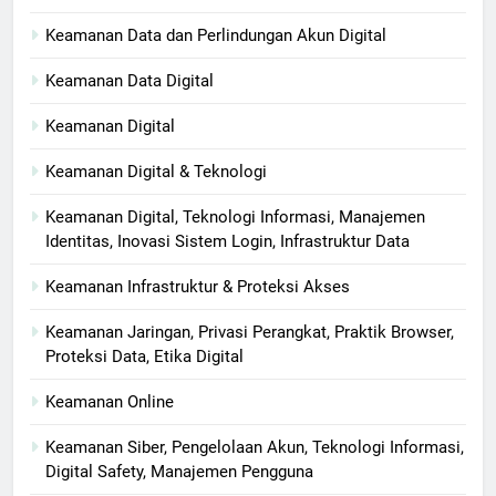
Keamanan Data dan Perlindungan Akun Digital
Keamanan Data Digital
Keamanan Digital
Keamanan Digital & Teknologi
Keamanan Digital, Teknologi Informasi, Manajemen
Identitas, Inovasi Sistem Login, Infrastruktur Data
Keamanan Infrastruktur & Proteksi Akses
Keamanan Jaringan, Privasi Perangkat, Praktik Browser,
Proteksi Data, Etika Digital
Keamanan Online
Keamanan Siber, Pengelolaan Akun, Teknologi Informasi,
Digital Safety, Manajemen Pengguna