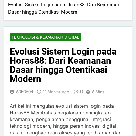
Evolusi Sistem Login pada Horas88: Dari Keamanan
Dasar hingga Otentikasi Modern
TEKNOLOGI & KEAMANAN DIGITAL
Evolusi Sistem Login pada
Horas88: Dari Keamanan
Dasar hingga Otentikasi
Modern
0
60b0b0d
11 Months Ago
6 Mins
Artikel ini mengulas evolusi sistem login pada
Horas88.Membahas perjalanan peningkatan
keamanan, pengalaman pengguna, integrasi
teknologi modern, hingga peran inovasi digital
dalam menghadirkan akses yang lebih aman dan