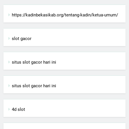
https://kadinbekasikab.org/tentang-kadin/ketua-umum/
slot gacor
situs slot gacor hari ini
situs slot gacor hari ini
4d slot