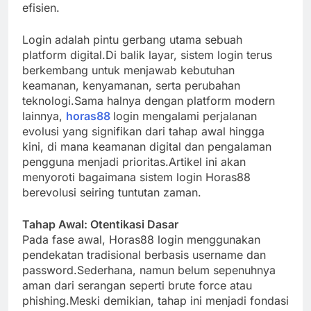
efisien.
Login adalah pintu gerbang utama sebuah
platform digital.Di balik layar, sistem login terus
berkembang untuk menjawab kebutuhan
keamanan, kenyamanan, serta perubahan
teknologi.Sama halnya dengan platform modern
lainnya,
horas88
login mengalami perjalanan
evolusi yang signifikan dari tahap awal hingga
kini, di mana keamanan digital dan pengalaman
pengguna menjadi prioritas.Artikel ini akan
menyoroti bagaimana sistem login Horas88
berevolusi seiring tuntutan zaman.
Tahap Awal: Otentikasi Dasar
Pada fase awal, Horas88 login menggunakan
pendekatan tradisional berbasis username dan
password.Sederhana, namun belum sepenuhnya
aman dari serangan seperti brute force atau
phishing.Meski demikian, tahap ini menjadi fondasi