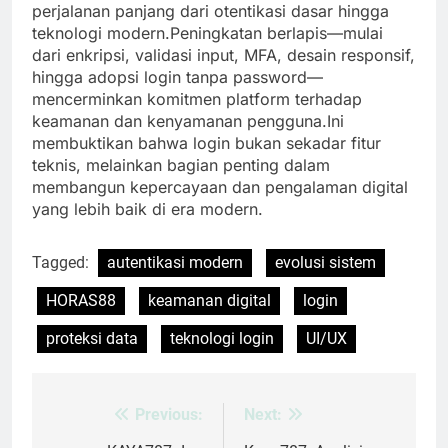
perjalanan panjang dari otentikasi dasar hingga
teknologi modern.Peningkatan berlapis—mulai
dari enkripsi, validasi input, MFA, desain responsif,
hingga adopsi login tanpa password—
mencerminkan komitmen platform terhadap
keamanan dan kenyamanan pengguna.Ini
membuktikan bahwa login bukan sekadar fitur
teknis, melainkan bagian penting dalam
membangun kepercayaan dan pengalaman digital
yang lebih baik di era modern.
Tagged:
autentikasi modern
evolusi sistem
HORAS88
keamanan digital
login
proteksi data
teknologi login
UI/UX
Previous:
Next:
Post