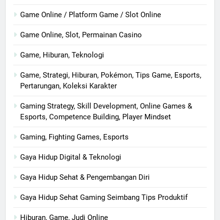
Game Online / Platform Game / Slot Online
Game Online, Slot, Permainan Casino
Game, Hiburan, Teknologi
Game, Strategi, Hiburan, Pokémon, Tips Game, Esports,
Pertarungan, Koleksi Karakter
Gaming Strategy, Skill Development, Online Games &
Esports, Competence Building, Player Mindset
Gaming, Fighting Games, Esports
Gaya Hidup Digital & Teknologi
Gaya Hidup Sehat & Pengembangan Diri
Gaya Hidup Sehat Gaming Seimbang Tips Produktif
Hiburan, Game, Judi Online