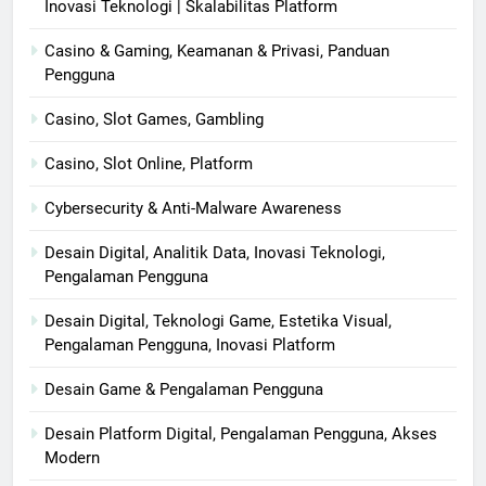
Inovasi Teknologi | Skalabilitas Platform
Casino & Gaming, Keamanan & Privasi, Panduan
Pengguna
Casino, Slot Games, Gambling
Casino, Slot Online, Platform
Cybersecurity & Anti-Malware Awareness
Desain Digital, Analitik Data, Inovasi Teknologi,
Pengalaman Pengguna
Desain Digital, Teknologi Game, Estetika Visual,
Pengalaman Pengguna, Inovasi Platform
Desain Game & Pengalaman Pengguna
Desain Platform Digital, Pengalaman Pengguna, Akses
Modern