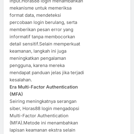
input.Horas88 login menambahkan
mekanisme untuk memeriksa
format data, mendeteksi
percobaan login berulang, serta
memberikan pesan error yang
informatif tanpa membocorkan
detail sensitif.Selain memperkuat
keamanan, langkah ini juga
meningkatkan pengalaman
pengguna, karena mereka
mendapat panduan jelas jika terjadi
kesalahan.
Era Multi-Factor Authentication
(MFA)
Seiring meningkatnya serangan
siber, Horas88 login mengadopsi
Multi-Factor Authentication
(MFA).Metode ini menambahkan
lapisan keamanan ekstra selain