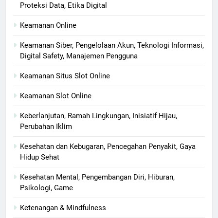
Proteksi Data, Etika Digital
Keamanan Online
Keamanan Siber, Pengelolaan Akun, Teknologi Informasi,
Digital Safety, Manajemen Pengguna
Keamanan Situs Slot Online
Keamanan Slot Online
Keberlanjutan, Ramah Lingkungan, Inisiatif Hijau,
Perubahan Iklim
Kesehatan dan Kebugaran, Pencegahan Penyakit, Gaya
Hidup Sehat
Kesehatan Mental, Pengembangan Diri, Hiburan,
Psikologi, Game
Ketenangan & Mindfulness