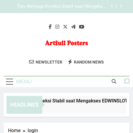
Skip
EDWINSLOT dengan Sistem Modern untuk
to
Mendukung Aktivitas Digital
content
LEBAH4D dengan Sistem Modern untuk
Mendukung Aktivitas Digital
Tips Menjaga Koneksi Stabil saat Mengakses
EDWINSLOT
Tips Menjaga Koneksi Stabil saat Mengakses
LEBAH4D
Artfull Posters
Hiasi Dinding Anda Dengan Poster Seni
EDWINSLOT dengan Sistem Modern untuk
NEWSLETTER
RANDOM NEWS
Mendukung Aktivitas Digital
Dari Artful Posters. Koleksi Dekorasi Unik
LEBAH4D dengan Sistem Modern untuk
Untuk Rumah Anda.
Mendukung Aktivitas Digital
MENU
ips Menjaga Koneksi Stabil saat Mengakses EDWINSLOT
HEADLINES
Weeks Ago
Home
login