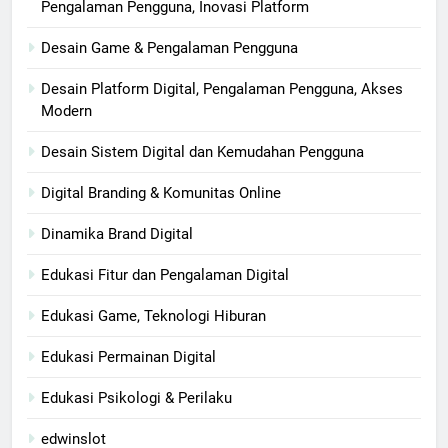
Pengalaman Pengguna, Inovasi Platform
Desain Game & Pengalaman Pengguna
Desain Platform Digital, Pengalaman Pengguna, Akses
Modern
Desain Sistem Digital dan Kemudahan Pengguna
Digital Branding & Komunitas Online
Dinamika Brand Digital
Edukasi Fitur dan Pengalaman Digital
Edukasi Game, Teknologi Hiburan
Edukasi Permainan Digital
Edukasi Psikologi & Perilaku
edwinslot