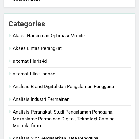
Categories
Akses Harian dan Optimasi Mobile
Akses Lintas Perangkat
alternatif laris4d
alternatif link laris4d
Analisis Brand Digital dan Pengalaman Pengguna
Analisis Industri Permainan
Analisis Perangkat, Studi Pengalaman Pengguna,
Mekanisme Permainan Digital, Teknologi Gaming
Multiplatform
Analisis Slot Berdasarkan Data Pengguna