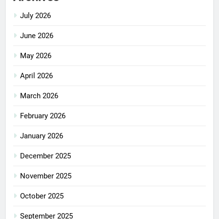
July 2026
June 2026
May 2026
April 2026
March 2026
February 2026
January 2026
December 2025
November 2025
October 2025
September 2025