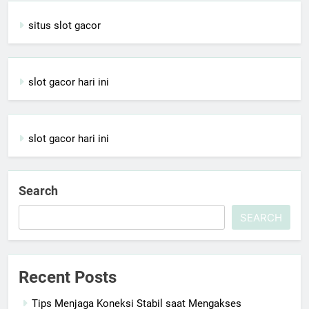
situs slot gacor
slot gacor hari ini
slot gacor hari ini
Search
SEARCH
Recent Posts
Tips Menjaga Koneksi Stabil saat Mengakses