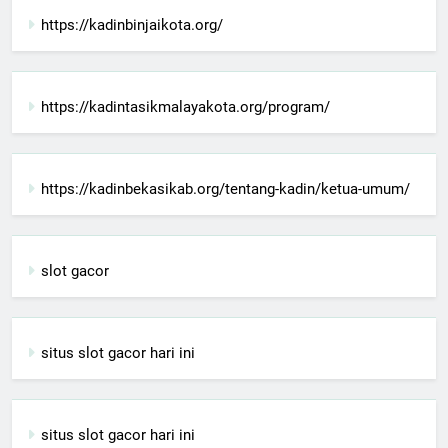
https://kadinbinjaikota.org/
https://kadintasikmalayakota.org/program/
https://kadinbekasikab.org/tentang-kadin/ketua-umum/
slot gacor
situs slot gacor hari ini
situs slot gacor hari ini