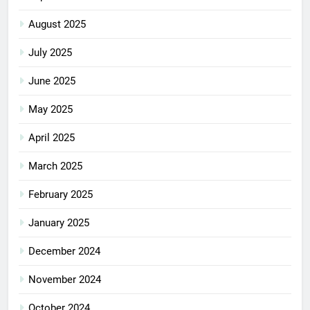
August 2025
July 2025
June 2025
May 2025
April 2025
March 2025
February 2025
January 2025
December 2024
November 2024
October 2024