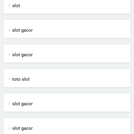
slot
slot gacor
slot gacor
toto slot
slot gacor
slot gacor