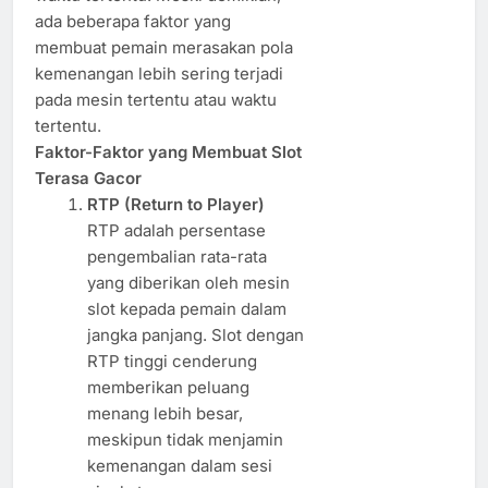
ada beberapa faktor yang
membuat pemain merasakan pola
kemenangan lebih sering terjadi
pada mesin tertentu atau waktu
tertentu.
Faktor-Faktor yang Membuat Slot
Terasa Gacor
RTP (Return to Player)
RTP adalah persentase
pengembalian rata-rata
yang diberikan oleh mesin
slot kepada pemain dalam
jangka panjang. Slot dengan
RTP tinggi cenderung
memberikan peluang
menang lebih besar,
meskipun tidak menjamin
kemenangan dalam sesi