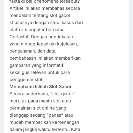
fakta di balik fenomena tersebut?
Artikel ini akan membahas secara
mendalam tentang slot gacor,
khususnya dengan studi kasus dari
platform populer bernama
Corlaslot. Dengan pendekatan
yang mengedepankan kejelasan,
pengalaman, dan data,
pembahasan ini akan memberikan
gambaran yang informatif
sekaligus relevan untuk para
penggemar slot.
Memahami Istilah Slot Gacor
Secara sederhana, “slot gacor”
merujuk pada mesin slot atau
permainan slot online yang
dianggap sedang “panas” atau
mudah memberikan kemenangan
dalam jangka waktu tertentu. Kata