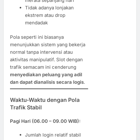
merata sepanjang hari
Tidak adanya lonjakan
ekstrem atau drop
mendadak
Pola seperti ini biasanya
menunjukkan sistem yang bekerja
normal tanpa intervensi atau
aktivitas manipulatif. Slot dengan
trafik semacam ini cenderung
menyediakan peluang yang adil
dan dapat dianalisis secara logis
.
Waktu-Waktu dengan Pola
Trafik Stabil
Pagi Hari (06.00 – 09.00 WIB):
Jumlah login relatif stabil