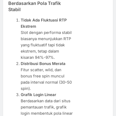
Berdasarkan Pola Trafik
Stabil
Tidak Ada Fluktuasi RTP
Ekstrem
Slot dengan performa stabil
biasanya menunjukkan RTP
yang fluktuatif tapi tidak
ekstrem, tetap dalam
kisaran 94%-97%.
Distribusi Bonus Merata
Fitur scatter, wild, dan
bonus free spin muncul
pada interval normal (30–50
spin).
Grafik Login Linear
Berdasarkan data dari situs
pemantauan trafik, grafik
login membentuk pola linear