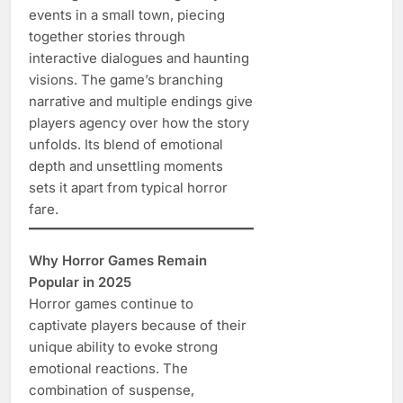
events in a small town, piecing
together stories through
interactive dialogues and haunting
visions. The game’s branching
narrative and multiple endings give
players agency over how the story
unfolds. Its blend of emotional
depth and unsettling moments
sets it apart from typical horror
fare.
Why Horror Games Remain
Popular in 2025
Horror games continue to
captivate players because of their
unique ability to evoke strong
emotional reactions. The
combination of suspense,