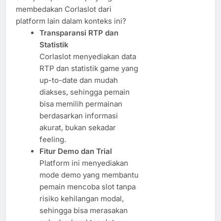
membedakan Corlaslot dari
platform lain dalam konteks ini?
Transparansi RTP dan
Statistik
Corlaslot menyediakan data
RTP dan statistik game yang
up-to-date dan mudah
diakses, sehingga pemain
bisa memilih permainan
berdasarkan informasi
akurat, bukan sekadar
feeling.
Fitur Demo dan Trial
Platform ini menyediakan
mode demo yang membantu
pemain mencoba slot tanpa
risiko kehilangan modal,
sehingga bisa merasakan