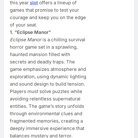
this year
slot
offers a lineup of
games that promise to test your
courage and keep you on the edge
of your seat.
1. “Eclipse Manor”
Eclipse Manor
is a chilling survival
horror game set in a sprawling,
haunted mansion filled with
secrets and deadly traps. The
game emphasizes atmosphere and
exploration, using dynamic lighting
and sound design to build tension.
Players must solve puzzles while
avoiding relentless supernatural
entities. The game’s story unfolds
through environmental clues and
fragmented memories, creating a
deeply immersive experience that
balances mystery and terror.