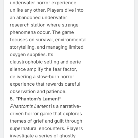
underwater horror experience
unlike any other. Players dive into
an abandoned underwater
research station where strange
phenomena occur. The game
focuses on survival, environmental
storytelling, and managing limited
oxygen supplies. Its
claustrophobic setting and eerie
silence amplify the fear factor,
delivering a slow-burn horror
experience that rewards careful
observation and patience.
5. “Phantom’s Lament”
Phantom’s Lament
is a narrative-
driven horror game that explores
themes of grief and guilt through
supernatural encounters. Players
investigate a series of ghostly