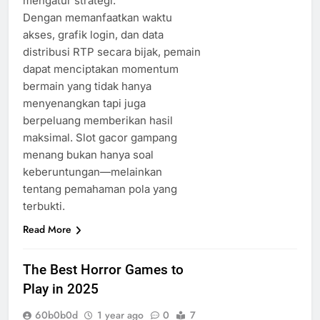
mengatur strategi.
Dengan memanfaatkan waktu
akses, grafik login, dan data
distribusi RTP secara bijak, pemain
dapat menciptakan momentum
bermain yang tidak hanya
menyenangkan tapi juga
berpeluang memberikan hasil
maksimal. Slot gacor gampang
menang bukan hanya soal
keberuntungan—melainkan
tentang pemahaman pola yang
terbukti.
Read More
The Best Horror Games to
Play in 2025
60b0b0d
1 year ago
0
7