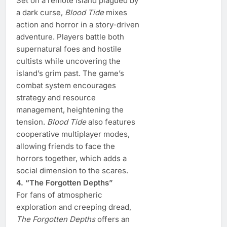
Set on a remote island plagued by
a dark curse,
Blood Tide
mixes
action and horror in a story-driven
adventure. Players battle both
supernatural foes and hostile
cultists while uncovering the
island’s grim past. The game’s
combat system encourages
strategy and resource
management, heightening the
tension.
Blood Tide
also features
cooperative multiplayer modes,
allowing friends to face the
horrors together, which adds a
social dimension to the scares.
4. “The Forgotten Depths”
For fans of atmospheric
exploration and creeping dread,
The Forgotten Depths
offers an