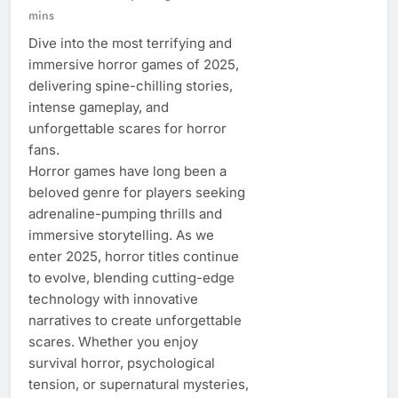
mins
Dive into the most terrifying and
immersive horror games of 2025,
delivering spine-chilling stories,
intense gameplay, and
unforgettable scares for horror
fans.
Horror games have long been a
beloved genre for players seeking
adrenaline-pumping thrills and
immersive storytelling. As we
enter 2025, horror titles continue
to evolve, blending cutting-edge
technology with innovative
narratives to create unforgettable
scares. Whether you enjoy
survival horror, psychological
tension, or supernatural mysteries,