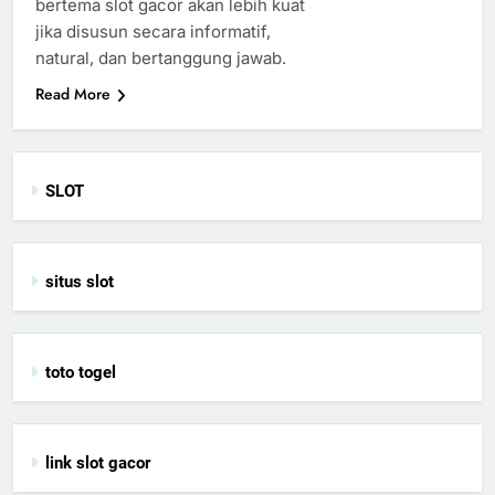
bertema slot gacor akan lebih kuat
jika disusun secara informatif,
natural, dan bertanggung jawab.
Read More
SLOT
situs slot
toto togel
link slot gacor