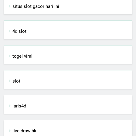
situs slot gacor hari ini
4d slot
togel viral
slot
laris4d
live draw hk