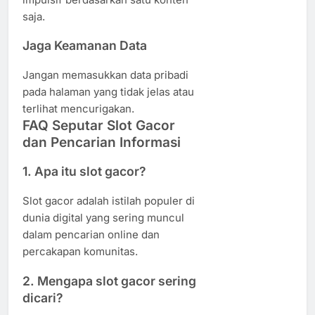
saja.
Jaga Keamanan Data
Jangan memasukkan data pribadi
pada halaman yang tidak jelas atau
terlihat mencurigakan.
FAQ Seputar Slot Gacor
dan Pencarian Informasi
1. Apa itu slot gacor?
Slot gacor adalah istilah populer di
dunia digital yang sering muncul
dalam pencarian online dan
percakapan komunitas.
2. Mengapa slot gacor sering
dicari?