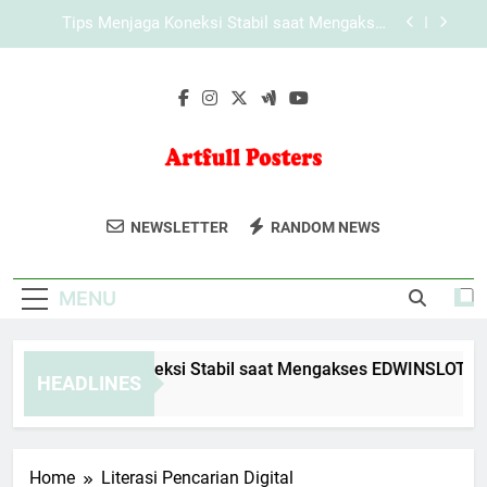
Skip
EDWINSLOT dengan Sistem Modern untuk
to
Mendukung Aktivitas Digital
content
LEBAH4D dengan Sistem Modern untuk
Mendukung Aktivitas Digital
Tips Menjaga Koneksi Stabil saat Mengakses
EDWINSLOT
Tips Menjaga Koneksi Stabil saat Mengakses
LEBAH4D
Artfull Posters
Hiasi Dinding Anda Dengan Poster Seni
EDWINSLOT dengan Sistem Modern untuk
NEWSLETTER
RANDOM NEWS
Mendukung Aktivitas Digital
Dari Artful Posters. Koleksi Dekorasi Unik
LEBAH4D dengan Sistem Modern untuk
Untuk Rumah Anda.
Mendukung Aktivitas Digital
MENU
ps Menjaga Koneksi Stabil saat Mengakses EDWINSLOT
HEADLINES
Weeks Ago
Home
Literasi Pencarian Digital