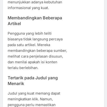
menunjukkan adanya kebutuhan
informasional yang kuat.
Membandingkan Beberapa
Artikel
Pengguna yang lebih teliti
biasanya tidak langsung percaya
pada satu artikel. Mereka
membandingkan beberapa sumber,
melihat cara penjelasan disusun,
dan menilai apakah isi konten
terlalu berlebihan.
Tertarik pada Judul yang
Menarik
Judul yang kuat memang dapat
meningkatkan klik. Namun,
pengguna perlu memastikan