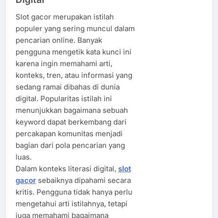
Slot gacor merupakan istilah
populer yang sering muncul dalam
pencarian online. Banyak
pengguna mengetik kata kunci ini
karena ingin memahami arti,
konteks, tren, atau informasi yang
sedang ramai dibahas di dunia
digital. Popularitas istilah ini
menunjukkan bagaimana sebuah
keyword dapat berkembang dari
percakapan komunitas menjadi
bagian dari pola pencarian yang
luas.
Dalam konteks literasi digital,
slot
gacor
sebaiknya dipahami secara
kritis. Pengguna tidak hanya perlu
mengetahui arti istilahnya, tetapi
juga memahami bagaimana