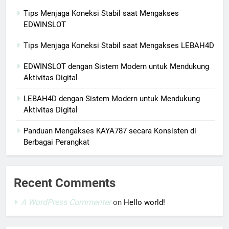
Tips Menjaga Koneksi Stabil saat Mengakses
EDWINSLOT
Tips Menjaga Koneksi Stabil saat Mengakses LEBAH4D
EDWINSLOT dengan Sistem Modern untuk Mendukung
Aktivitas Digital
LEBAH4D dengan Sistem Modern untuk Mendukung
Aktivitas Digital
Panduan Mengakses KAYA787 secara Konsisten di
Berbagai Perangkat
Recent Comments
A WordPress Commenter
on
Hello world!