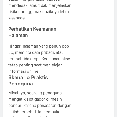
mendesak, atau tidak menjelaskan
risiko, pengguna sebaiknya lebih
waspada.
Perhatikan Keamanan
Halaman
Hindari halaman yang penuh pop-
up, meminta data pribadi, atau
terlihat tidak rapi. Keamanan akses
tetap penting saat menjelajahi
informasi online.
Skenario Praktis
Pengguna
Misalnya, seorang pengguna
mengetik slot gacor di mesin
pencari karena penasaran dengan
istilah tersebut. Ia membuka