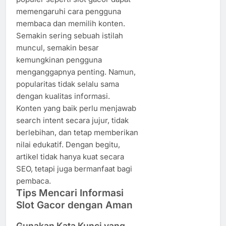
memengaruhi cara pengguna
membaca dan memilih konten.
Semakin sering sebuah istilah
muncul, semakin besar
kemungkinan pengguna
menganggapnya penting. Namun,
popularitas tidak selalu sama
dengan kualitas informasi.
Konten yang baik perlu menjawab
search intent secara jujur, tidak
berlebihan, dan tetap memberikan
nilai edukatif. Dengan begitu,
artikel tidak hanya kuat secara
SEO, tetapi juga bermanfaat bagi
pembaca.
Tips Mencari Informasi
Slot Gacor dengan Aman
Gunakan Kata Kunci yang