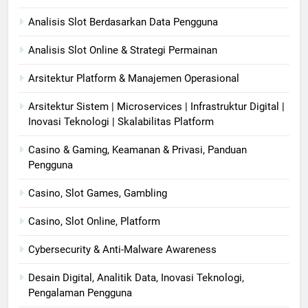
Analisis Slot Berdasarkan Data Pengguna
Analisis Slot Online & Strategi Permainan
Arsitektur Platform & Manajemen Operasional
Arsitektur Sistem | Microservices | Infrastruktur Digital |
Inovasi Teknologi | Skalabilitas Platform
Casino & Gaming, Keamanan & Privasi, Panduan
Pengguna
Casino, Slot Games, Gambling
Casino, Slot Online, Platform
Cybersecurity & Anti-Malware Awareness
Desain Digital, Analitik Data, Inovasi Teknologi,
Pengalaman Pengguna