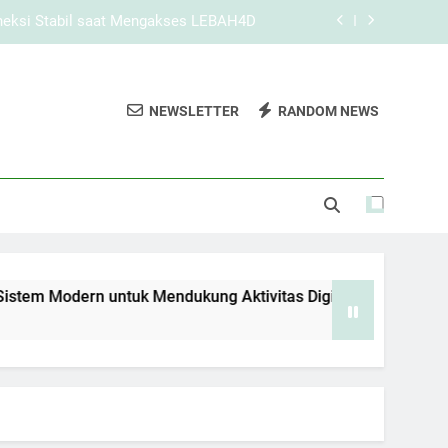
neksi Stabil saat Mengakses LEBAH4D
n untuk Mendukung Aktivitas Digital
n untuk Mendukung Aktivitas Digital
NEWSLETTER
RANDOM NEWS
ksi Stabil saat Mengakses EDWINSLOT
rasi Unik Untuk Rumah Anda.
neksi Stabil saat Mengakses LEBAH4D
n untuk Mendukung Aktivitas Digital
n untuk Mendukung Aktivitas Digital
 untuk Mendukung Aktivitas Digital
LEBAH4D dengan S
3 Weeks Ago