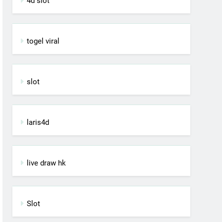
4d slot
togel viral
slot
laris4d
live draw hk
Slot