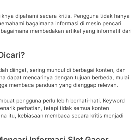
knya dipahami secara kritis. Pengguna tidak hanya
a memahami bagaimana informasi di mesin pencari
bagaimana membedakan artikel yang informatif dari
icari?
udah diingat, sering muncul di berbagai konten, dan
una dapat mencarinya dengan tujuan berbeda, mulai
hingga membaca panduan yang dianggap relevan.
buat pengguna perlu lebih berhati-hati. Keyword
enarik perhatian, tetapi tidak semua konten
a itu, kebiasaan membaca secara kritis menjadi
ncari Informasi Slot Gacor