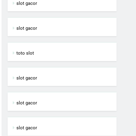
slot gacor
slot gacor
toto slot
slot gacor
slot gacor
slot gacor