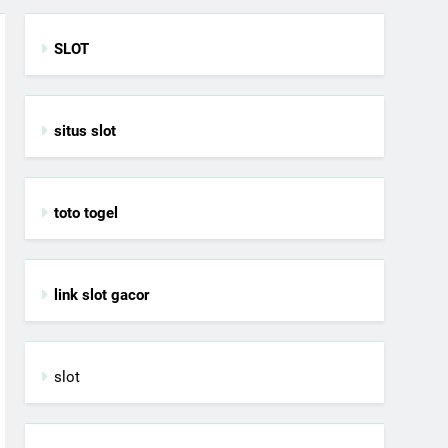
SLOT
situs slot
toto togel
link slot gacor
slot