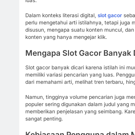
luas.
Dalam konteks literasi digital,
slot gacor
sebai
perlu mengetahui arti istilahnya, tetapi jug
disusun, mengapa suatu konten muncul, dan 
konten yang hanya mengejar klik.
Mengapa Slot Gacor Banyak D
Slot gacor banyak dicari karena istilah ini m
memiliki variasi pencarian yang luas. Pengg
dari memahami arti, melihat tren terbaru, 
Namun, tingginya volume pencarian juga mem
populer sering digunakan dalam judul yang m
memberikan penjelasan yang seimbang. Karen
sangat penting.
Kebiasaan Pengguna dalam Me