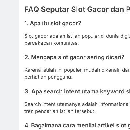
FAQ Seputar Slot Gacor dan P
1. Apa itu slot gacor?
Slot gacor adalah istilah populer di dunia di
percakapan komunitas.
2. Mengapa slot gacor sering dicari?
Karena istilah ini populer, mudah dikenali, d
perhatian pengguna.
3. Apa search intent utama keyword s
Search intent utamanya adalah informational
tren pencarian istilah tersebut.
4. Bagaimana cara menilai artikel slot