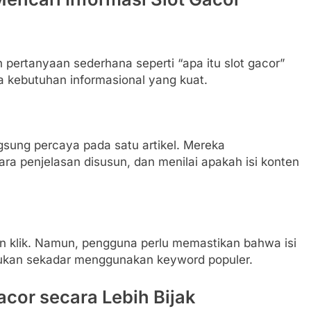
ertanyaan sederhana seperti “apa itu slot gacor”
ya kebutuhan informasional yang kuat.
ngsung percaya pada satu artikel. Mereka
a penjelasan disusun, dan menilai apakah isi konten
 klik. Namun, pengguna perlu memastikan bahwa isi
bukan sekadar menggunakan keyword populer.
acor secara Lebih Bijak