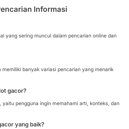
encarian Informasi
gital yang sering muncul dalam pencarian online dan
an memiliki banyak variasi pencarian yang menarik
lot gacor?
, yaitu pengguna ingin memahami arti, konteks, dan
 gacor yang baik?