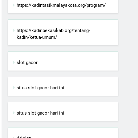
https://kadintasikmalayakota.org/program/
https://kadinbekasikab.org/tentang-
kadin/ketua-umum/
slot gacor
situs slot gacor hari ini
situs slot gacor hari ini