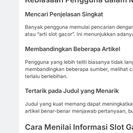
Mencari Penjelasan Singkat
Banyak pengguna memulai pencarian dengan p
atau “arti slot gacor”. Ini menunjukkan adan
Membandingkan Beberapa Artikel
Pengguna yang lebih teliti biasanya tidak la
membandingkan beberapa sumber, melihat car
terlalu berlebihan.
Tertarik pada Judul yang Menarik
Judul yang kuat memang dapat meningkatkan
artikel benar-benar menjawab pertanyaan, 
Cara Menilai Informasi Slot G