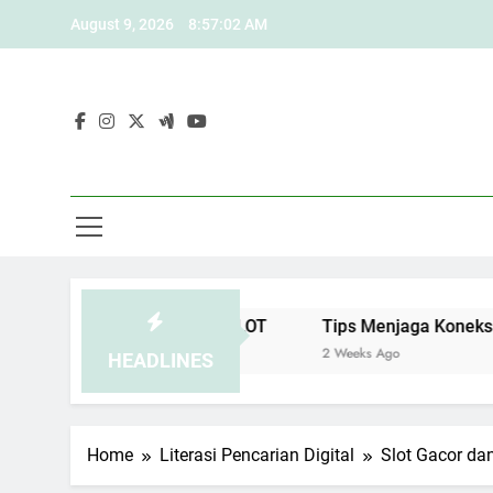
Skip
August 9, 2026
8:57:03 AM
to
content
Art
Hiasi Dind
 Mengakses EDWINSLOT
Tips Menjaga Koneksi Stabil sa
2 Weeks Ago
HEADLINES
Home
Literasi Pencarian Digital
Slot Gacor da