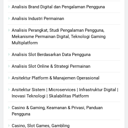
Analisis Brand Digital dan Pengalaman Pengguna
Analisis Industri Permainan
Analisis Perangkat, Studi Pengalaman Pengguna,
Mekanisme Permainan Digital, Teknologi Gaming
Multiplatform
Analisis Slot Berdasarkan Data Pengguna
Analisis Slot Online & Strategi Permainan
Arsitektur Platform & Manajemen Operasional
Arsitektur Sistem | Microservices | Infrastruktur Digital |
Inovasi Teknologi | Skalabilitas Platform
Casino & Gaming, Keamanan & Privasi, Panduan
Pengguna
Casino, Slot Games, Gambling