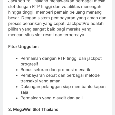
JackpotPro Thailand menawarkan berbagai mesin
slot dengan RTP tinggi dan volatilitas menengah
hingga tinggi, memberi pemain peluang menang
besar. Dengan sistem pembayaran yang aman dan
proses penarikan yang cepat, JackpotPro adalah
pilihan yang sangat baik bagi mereka yang
mencari situs slot resmi dan terpercaya.
Fitur Unggulan:
Permainan dengan RTP tinggi dan jackpot
progresif
Bonus setoran dan promosi menarik
Pembayaran cepat dan berbagai metode
transaksi yang aman
Dukungan pelanggan siap membantu kapan
saja
Permainan yang diaudit dan adil
3.
MegaWin Slot Thailand