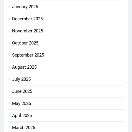
January 2026
December 2025
November 2025
October 2025
September 2025
August 2025
July 2025
June 2025
May 2025
April 2025
March 2025