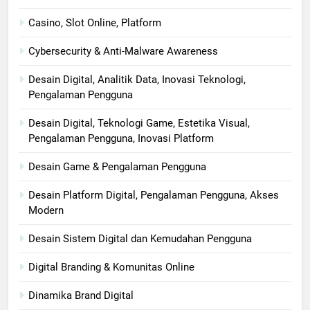
Casino, Slot Online, Platform
Cybersecurity & Anti-Malware Awareness
Desain Digital, Analitik Data, Inovasi Teknologi,
Pengalaman Pengguna
Desain Digital, Teknologi Game, Estetika Visual,
Pengalaman Pengguna, Inovasi Platform
Desain Game & Pengalaman Pengguna
Desain Platform Digital, Pengalaman Pengguna, Akses
Modern
Desain Sistem Digital dan Kemudahan Pengguna
Digital Branding & Komunitas Online
Dinamika Brand Digital