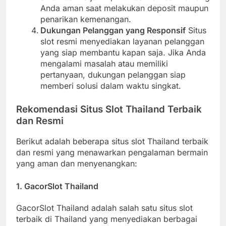
Anda aman saat melakukan deposit maupun
penarikan kemenangan.
Dukungan Pelanggan yang Responsif
Situs
slot resmi menyediakan layanan pelanggan
yang siap membantu kapan saja. Jika Anda
mengalami masalah atau memiliki
pertanyaan, dukungan pelanggan siap
memberi solusi dalam waktu singkat.
Rekomendasi Situs Slot Thailand Terbaik
dan Resmi
Berikut adalah beberapa situs slot Thailand terbaik
dan resmi yang menawarkan pengalaman bermain
yang aman dan menyenangkan:
1.
GacorSlot Thailand
GacorSlot Thailand adalah salah satu situs slot
terbaik di Thailand yang menyediakan berbagai