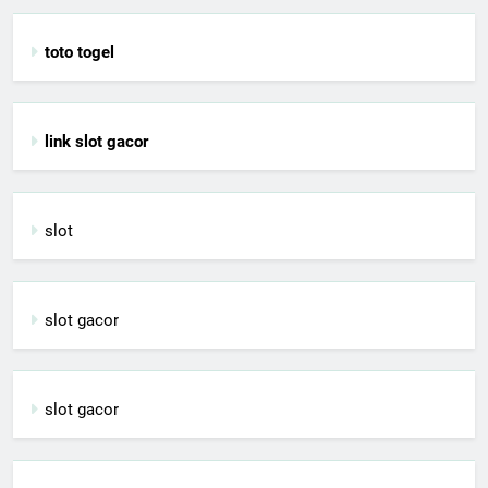
toto togel
link slot gacor
slot
slot gacor
slot gacor