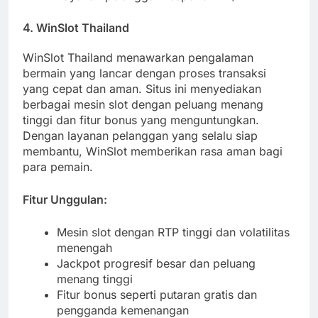
4.
WinSlot Thailand
WinSlot Thailand menawarkan pengalaman
bermain yang lancar dengan proses transaksi
yang cepat dan aman. Situs ini menyediakan
berbagai mesin slot dengan peluang menang
tinggi dan fitur bonus yang menguntungkan.
Dengan layanan pelanggan yang selalu siap
membantu, WinSlot memberikan rasa aman bagi
para pemain.
Fitur Unggulan:
Mesin slot dengan RTP tinggi dan volatilitas
menengah
Jackpot progresif besar dan peluang
menang tinggi
Fitur bonus seperti putaran gratis dan
pengganda kemenangan