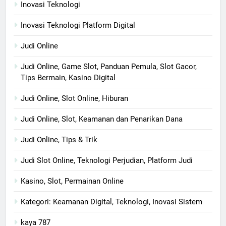
Inovasi Teknologi
Inovasi Teknologi Platform Digital
Judi Online
Judi Online, Game Slot, Panduan Pemula, Slot Gacor,
Tips Bermain, Kasino Digital
Judi Online, Slot Online, Hiburan
Judi Online, Slot, Keamanan dan Penarikan Dana
Judi Online, Tips & Trik
Judi Slot Online, Teknologi Perjudian, Platform Judi
Kasino, Slot, Permainan Online
Kategori: Keamanan Digital, Teknologi, Inovasi Sistem
kaya 787