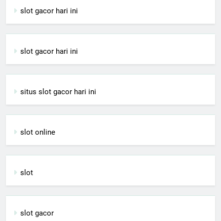
slot gacor hari ini
slot gacor hari ini
situs slot gacor hari ini
slot online
slot
slot gacor