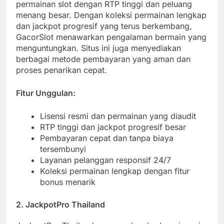
permainan slot dengan RTP tinggi dan peluang
menang besar. Dengan koleksi permainan lengkap
dan jackpot progresif yang terus berkembang,
GacorSlot menawarkan pengalaman bermain yang
menguntungkan. Situs ini juga menyediakan
berbagai metode pembayaran yang aman dan
proses penarikan cepat.
Fitur Unggulan:
Lisensi resmi dan permainan yang diaudit
RTP tinggi dan jackpot progresif besar
Pembayaran cepat dan tanpa biaya
tersembunyi
Layanan pelanggan responsif 24/7
Koleksi permainan lengkap dengan fitur
bonus menarik
2.
JackpotPro Thailand