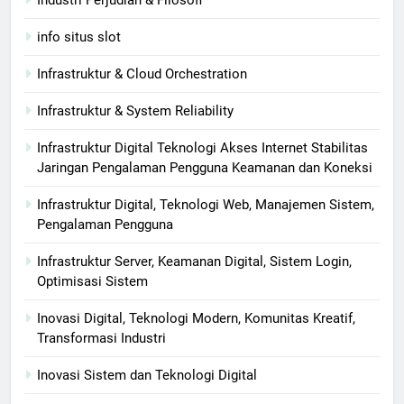
Industri Perjudian & Filosofi
info situs slot
Infrastruktur & Cloud Orchestration
Infrastruktur & System Reliability
Infrastruktur Digital Teknologi Akses Internet Stabilitas
Jaringan Pengalaman Pengguna Keamanan dan Koneksi
Infrastruktur Digital, Teknologi Web, Manajemen Sistem,
Pengalaman Pengguna
Infrastruktur Server, Keamanan Digital, Sistem Login,
Optimisasi Sistem
Inovasi Digital, Teknologi Modern, Komunitas Kreatif,
Transformasi Industri
Inovasi Sistem dan Teknologi Digital