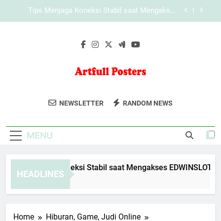
Skip
EDWINSLOT dengan Sistem Modern untuk
to
Mendukung Aktivitas Digital
content
LEBAH4D dengan Sistem Modern untuk
Mendukung Aktivitas Digital
Tips Menjaga Koneksi Stabil saat Mengakses
EDWINSLOT
Tips Menjaga Koneksi Stabil saat Mengakses
LEBAH4D
Artfull Posters
Hiasi Dinding Anda Dengan Poster Seni
EDWINSLOT dengan Sistem Modern untuk
NEWSLETTER
RANDOM NEWS
Mendukung Aktivitas Digital
Dari Artful Posters. Koleksi Dekorasi Unik
LEBAH4D dengan Sistem Modern untuk
Untuk Rumah Anda.
Mendukung Aktivitas Digital
MENU
ps Menjaga Koneksi Stabil saat Mengakses EDWINSLOT
HEADLINES
Week Ago
Home
Hiburan, Game, Judi Online