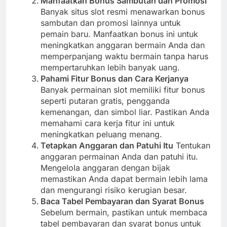
Manfaatkan Bonus Sambutan dan Promosi
Banyak situs slot resmi menawarkan bonus
sambutan dan promosi lainnya untuk
pemain baru. Manfaatkan bonus ini untuk
meningkatkan anggaran bermain Anda dan
memperpanjang waktu bermain tanpa harus
mempertaruhkan lebih banyak uang.
Pahami Fitur Bonus dan Cara Kerjanya
Banyak permainan slot memiliki fitur bonus
seperti putaran gratis, pengganda
kemenangan, dan simbol liar. Pastikan Anda
memahami cara kerja fitur ini untuk
meningkatkan peluang menang.
Tetapkan Anggaran dan Patuhi Itu
Tentukan
anggaran permainan Anda dan patuhi itu.
Mengelola anggaran dengan bijak
memastikan Anda dapat bermain lebih lama
dan mengurangi risiko kerugian besar.
Baca Tabel Pembayaran dan Syarat Bonus
Sebelum bermain, pastikan untuk membaca
tabel pembayaran dan syarat bonus untuk