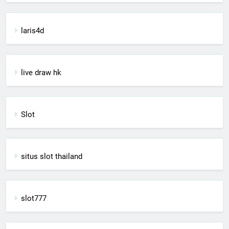
laris4d
live draw hk
Slot
situs slot thailand
slot777