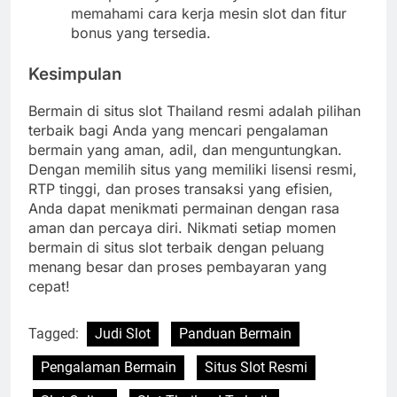
memahami cara kerja mesin slot dan fitur
bonus yang tersedia.
Kesimpulan
Bermain di situs slot Thailand resmi adalah pilihan
terbaik bagi Anda yang mencari pengalaman
bermain yang aman, adil, dan menguntungkan.
Dengan memilih situs yang memiliki lisensi resmi,
RTP tinggi, dan proses transaksi yang efisien,
Anda dapat menikmati permainan dengan rasa
aman dan percaya diri. Nikmati setiap momen
bermain di situs slot terbaik dengan peluang
menang besar dan proses pembayaran yang
cepat!
Tagged:
Judi Slot
Panduan Bermain
Pengalaman Bermain
Situs Slot Resmi