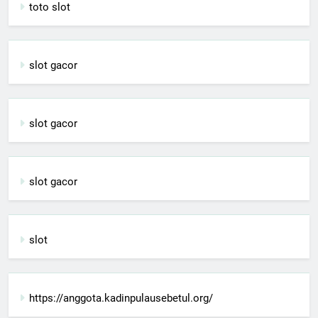
toto slot
slot gacor
slot gacor
slot gacor
slot
https://anggota.kadinpulausebetul.org/