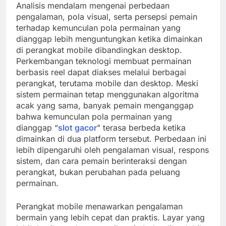
Analisis mendalam mengenai perbedaan
pengalaman, pola visual, serta persepsi pemain
terhadap kemunculan pola permainan yang
dianggap lebih menguntungkan ketika dimainkan
di perangkat mobile dibandingkan desktop.
Perkembangan teknologi membuat permainan
berbasis reel dapat diakses melalui berbagai
perangkat, terutama mobile dan desktop. Meski
sistem permainan tetap menggunakan algoritma
acak yang sama, banyak pemain menganggap
bahwa kemunculan pola permainan yang
dianggap “
slot gacor
” terasa berbeda ketika
dimainkan di dua platform tersebut. Perbedaan ini
lebih dipengaruhi oleh pengalaman visual, respons
sistem, dan cara pemain berinteraksi dengan
perangkat, bukan perubahan pada peluang
permainan.
Perangkat mobile menawarkan pengalaman
bermain yang lebih cepat dan praktis. Layar yang