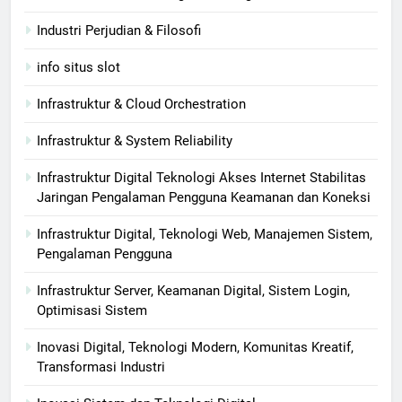
Industri Perjudian & Filosofi
info situs slot
Infrastruktur & Cloud Orchestration
Infrastruktur & System Reliability
Infrastruktur Digital Teknologi Akses Internet Stabilitas
Jaringan Pengalaman Pengguna Keamanan dan Koneksi
Infrastruktur Digital, Teknologi Web, Manajemen Sistem,
Pengalaman Pengguna
Infrastruktur Server, Keamanan Digital, Sistem Login,
Optimisasi Sistem
Inovasi Digital, Teknologi Modern, Komunitas Kreatif,
Transformasi Industri