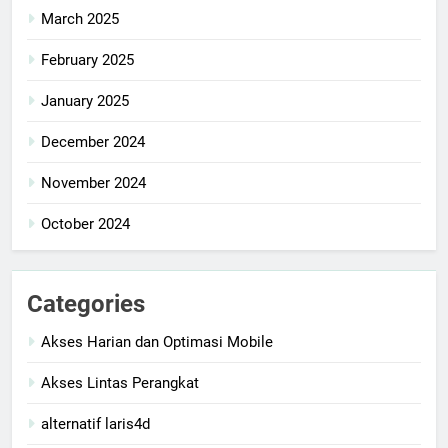
March 2025
February 2025
January 2025
December 2024
November 2024
October 2024
Categories
Akses Harian dan Optimasi Mobile
Akses Lintas Perangkat
alternatif laris4d