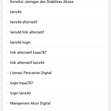
Koneksi Jaringan dan Stabilitas Akses
laris4d
laris4d alternatif
laris4d link alternatif
laris4d login
link alternatif kaya787
link alternatif laris4d
Literasi Pencarian Digital
login kaya787
login laris4d
Manajemen Akun Digital