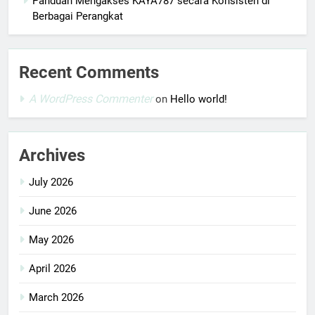
Panduan Mengakses KAYA787 secara Konsisten di
Berbagai Perangkat
Recent Comments
A WordPress Commenter
on
Hello world!
Archives
July 2026
June 2026
May 2026
April 2026
March 2026