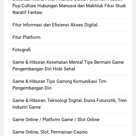
Pop Culture Hubungan Manusia dan Makhluk Fiksi Studi
Naratif Fantasi
Fitur Informasi dan Efisiensi Akses Digital.
Fitur Platform
Fotografi
Game & Hiburan Kesehatan Mental Tips Bermain Game
Pengembangan Diri Hobi Sehat
Game & Hiburan Tips Gaming Komunikasi Tim
Pengembangan Diri
Game & Hiburan, Teknologi Digital, Dunia Futuristik, Tren
Industri Game
Game Online / Platform Game / Slot Online
Game Online, Slot, Permainan Casino