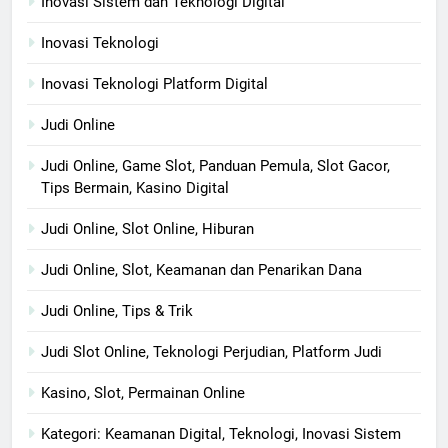
Inovasi Sistem dan Teknologi Digital
Inovasi Teknologi
Inovasi Teknologi Platform Digital
Judi Online
Judi Online, Game Slot, Panduan Pemula, Slot Gacor,
Tips Bermain, Kasino Digital
Judi Online, Slot Online, Hiburan
Judi Online, Slot, Keamanan dan Penarikan Dana
Judi Online, Tips & Trik
Judi Slot Online, Teknologi Perjudian, Platform Judi
Kasino, Slot, Permainan Online
Kategori: Keamanan Digital, Teknologi, Inovasi Sistem