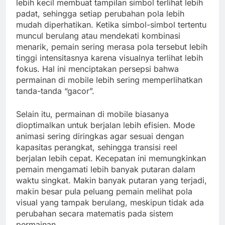
lebih kecil membuat tampilan simbol terlihat lebih
padat, sehingga setiap perubahan pola lebih
mudah diperhatikan. Ketika simbol-simbol tertentu
muncul berulang atau mendekati kombinasi
menarik, pemain sering merasa pola tersebut lebih
tinggi intensitasnya karena visualnya terlihat lebih
fokus. Hal ini menciptakan persepsi bahwa
permainan di mobile lebih sering memperlihatkan
tanda-tanda “gacor”.
Selain itu, permainan di mobile biasanya
dioptimalkan untuk berjalan lebih efisien. Mode
animasi sering diringkas agar sesuai dengan
kapasitas perangkat, sehingga transisi reel
berjalan lebih cepat. Kecepatan ini memungkinkan
pemain mengamati lebih banyak putaran dalam
waktu singkat. Makin banyak putaran yang terjadi,
makin besar pula peluang pemain melihat pola
visual yang tampak berulang, meskipun tidak ada
perubahan secara matematis pada sistem
permainan.