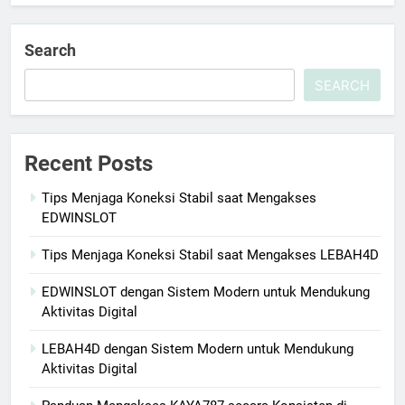
Search
SEARCH
Recent Posts
Tips Menjaga Koneksi Stabil saat Mengakses
EDWINSLOT
Tips Menjaga Koneksi Stabil saat Mengakses LEBAH4D
EDWINSLOT dengan Sistem Modern untuk Mendukung
Aktivitas Digital
LEBAH4D dengan Sistem Modern untuk Mendukung
Aktivitas Digital