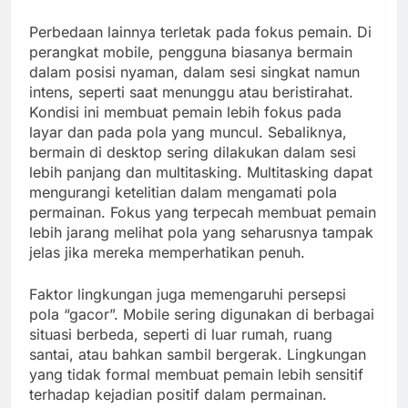
Perbedaan lainnya terletak pada fokus pemain. Di
perangkat mobile, pengguna biasanya bermain
dalam posisi nyaman, dalam sesi singkat namun
intens, seperti saat menunggu atau beristirahat.
Kondisi ini membuat pemain lebih fokus pada
layar dan pada pola yang muncul. Sebaliknya,
bermain di desktop sering dilakukan dalam sesi
lebih panjang dan multitasking. Multitasking dapat
mengurangi ketelitian dalam mengamati pola
permainan. Fokus yang terpecah membuat pemain
lebih jarang melihat pola yang seharusnya tampak
jelas jika mereka memperhatikan penuh.
Faktor lingkungan juga memengaruhi persepsi
pola “gacor”. Mobile sering digunakan di berbagai
situasi berbeda, seperti di luar rumah, ruang
santai, atau bahkan sambil bergerak. Lingkungan
yang tidak formal membuat pemain lebih sensitif
terhadap kejadian positif dalam permainan.