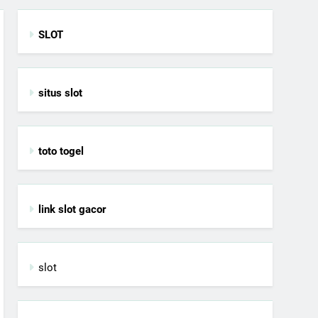
SLOT
situs slot
toto togel
link slot gacor
slot