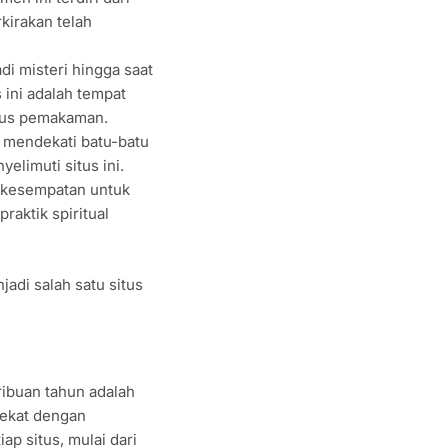
kirakan telah
i misteri hingga saat
 ini adalah tempat
itus pemakaman.
 mendekati batu-batu
limuti situs ini.
 kesempatan untuk
raktik spiritual
di salah satu situs
ribuan tahun adalah
dekat dengan
p situs, mulai dari