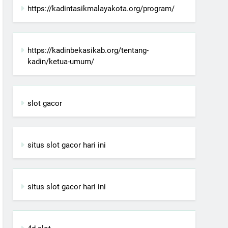
https://kadintasikmalayakota.org/program/
https://kadinbekasikab.org/tentang-
kadin/ketua-umum/
slot gacor
situs slot gacor hari ini
situs slot gacor hari ini