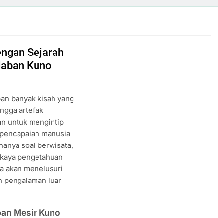
engan Sejarah
daban Kuno
pan banyak kisah yang
ingga artefak
an untuk mengintip
n pencapaian manusia
hanya soal berwisata,
rkaya pengetahuan
ita akan menelusuri
n pengalaman luar
ban Mesir Kuno