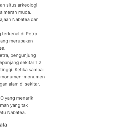
ah situs arkeologi
na merah muda.
erajaan Nabatea dan
 terkenal di Petra
 yang merupakan
ea.
etra, pengunjung
epanjang sekitar 1,2
 tinggi. Ketika sampai
gan monumen-monumen
an alam di sekitar.
CO yang menarik
aman yang tak
batu Nabatea.
ala