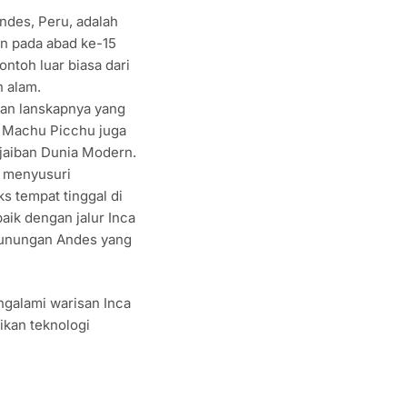
des, Peru, adalah
un pada abad ke-15
ntoh luar biasa dari
n alam.
ahan lanskapnya yang
 Machu Picchu juga
ajaiban Dunia Modern.
t menyusuri
ks tempat tinggal di
aik dengan jalur Inca
unungan Andes yang
alami warisan Inca
ikan teknologi