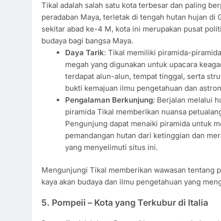
Tikal adalah salah satu kota terbesar dan paling b
peradaban Maya, terletak di tengah hutan hujan di
sekitar abad ke-4 M, kota ini merupakan pusat polit
budaya bagi bangsa Maya.
Daya Tarik
: Tikal memiliki piramida-piramida 
megah yang digunakan untuk upacara keagam
terdapat alun-alun, tempat tinggal, serta str
bukti kemajuan ilmu pengetahuan dan astro
Pengalaman Berkunjung
: Berjalan melalui 
piramida Tikal memberikan nuansa petualan
Pengunjung dapat menaiki piramida untuk m
pemandangan hutan dari ketinggian dan me
yang menyelimuti situs ini.
Mengunjungi Tikal memberikan wawasan tentang 
kaya akan budaya dan ilmu pengetahuan yang men
5.
Pompeii – Kota yang Terkubur di Italia