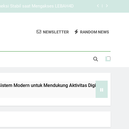
neksi Stabil saat Mengakses LEBAH4D
n untuk Mendukung Aktivitas Digital
n untuk Mendukung Aktivitas Digital
NEWSLETTER
RANDOM NEWS
ksi Stabil saat Mengakses EDWINSLOT
rasi Unik Untuk Rumah Anda.
neksi Stabil saat Mengakses LEBAH4D
n untuk Mendukung Aktivitas Digital
n untuk Mendukung Aktivitas Digital
 untuk Mendukung Aktivitas Digital
LEBAH4D dengan Si
3 Weeks Ago