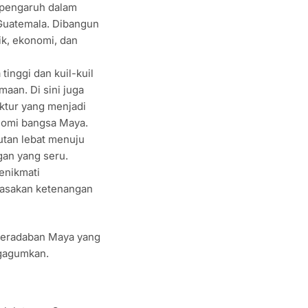
erpengaruh dalam
 Guatemala. Dibangun
ik, ekonomi, dan
tinggi dan kuil-kuil
aan. Di sini juga
uktur yang menjadi
nomi bangsa Maya.
hutan lebat menuju
gan yang seru.
enikmati
rasakan ketenangan
peradaban Maya yang
gagumkan.