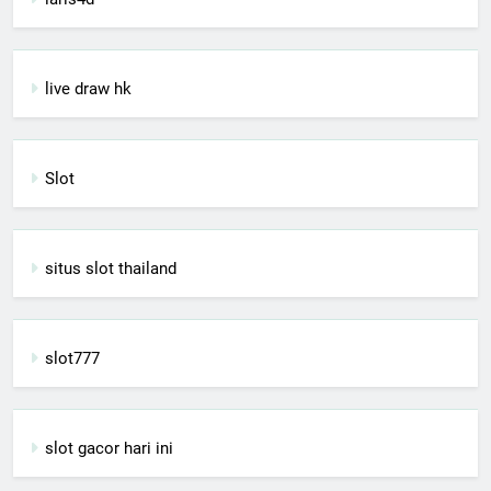
live draw hk
Slot
situs slot thailand
slot777
slot gacor hari ini