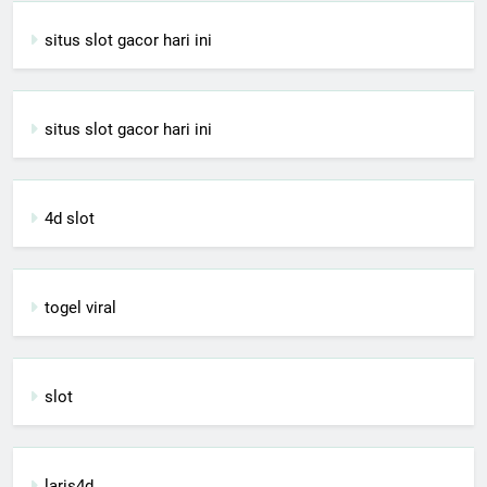
situs slot gacor hari ini
situs slot gacor hari ini
4d slot
togel viral
slot
laris4d