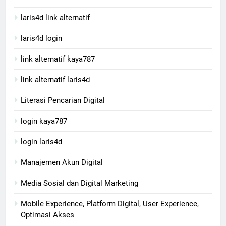
laris4d link alternatif
laris4d login
link alternatif kaya787
link alternatif laris4d
Literasi Pencarian Digital
login kaya787
login laris4d
Manajemen Akun Digital
Media Sosial dan Digital Marketing
Mobile Experience, Platform Digital, User Experience,
Optimasi Akses