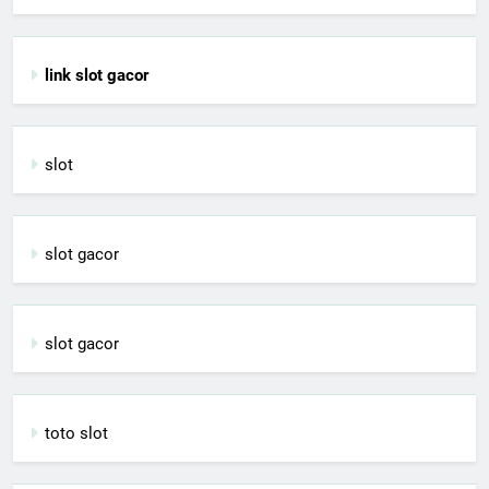
link slot gacor
slot
slot gacor
slot gacor
toto slot