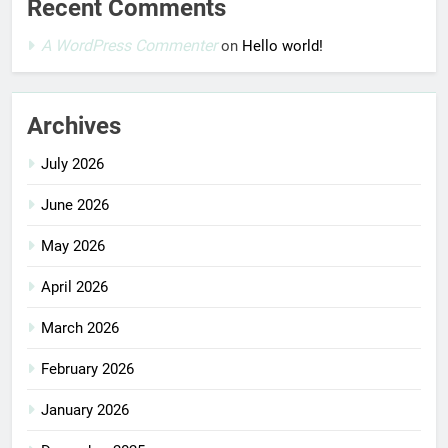
Recent Comments
A WordPress Commenter
on
Hello world!
Archives
July 2026
June 2026
May 2026
April 2026
March 2026
February 2026
January 2026