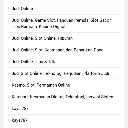
Judi Online
Judi Online, Game Slot, Panduan Pemula, Slot Gacor,
Tips Bermain, Kasino Digital
Judi Online, Slot Online, Hiburan
Judi Online, Slot, Keamanan dan Penarikan Dana
Judi Online, Tips & Trik
Judi Slot Online, Teknologi Perjudian, Platform Judi
Kasino, Slot, Permainan Online
Kategori: Keamanan Digital, Teknologi, Inovasi Sistem
kaya 787
kaya787