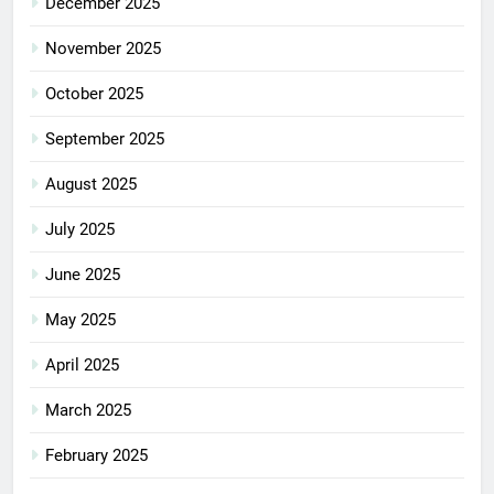
December 2025
November 2025
October 2025
September 2025
August 2025
July 2025
June 2025
May 2025
April 2025
March 2025
February 2025