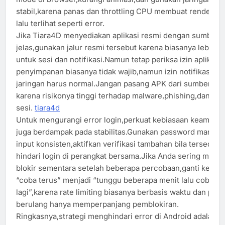
stabil,karena panas dan throttling CPU membuat rendering
lalu terlihat seperti error.
Jika Tiara4D menyediakan aplikasi resmi dengan sumber 
jelas,gunakan jalur resmi tersebut karena biasanya lebih st
untuk sesi dan notifikasi.Namun tetap periksa izin aplikasi:
penyimpanan biasanya tidak wajib,namun izin notifikasi da
jaringan harus normal.Jangan pasang APK dari sumber tida
karena risikonya tinggi terhadap malware,phishing,dan pe
sesi.
tiara4d
Untuk mengurangi error login,perkuat kebiasaan keamana
juga berdampak pada stabilitas.Gunakan password manage
input konsisten,aktifkan verifikasi tambahan bila tersedia,
hindari login di perangkat bersama.Jika Anda sering meng
blokir sementara setelah beberapa percobaan,ganti kebias
“coba terus” menjadi “tunggu beberapa menit lalu coba
lagi”,karena rate limiting biasanya berbasis waktu dan per
berulang hanya memperpanjang pemblokiran.
Ringkasnya,strategi menghindari error di Android adalah 