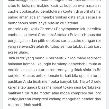
situs terbuka normal,indikasinya kuat bahwa masalah ada 
cache,cookie,atau pemblokiran konten di profil utama.Solu
paling aman adalah membersihkan data situs secara selekt
menghapus semuanya.Masuk ke Setelan
Android>Aplikasi>Chrome>Penyimpanan lalu bersihkan
cache,atau lewat Chrome>Setelan>Privasi>Hapus data
penjelajahan dan pilih cookies serta cache dengan rentan
yang relevan.Setelah itu tutup semua tab,buat tab baru,da
akses ulang.
Jika error yang muncul berbentuk “Too many redirects” a
halaman kembali ke login berulang,penyebab umum adalah
cookie lama atau aturan redirect yang tidak sinkron.Bersih
cookies khusus untuk domain terkait bila opsi itu tersedia,
pastikan Anda tidak membuka banyak tab Tiara4D sekaligu
karena tab ganda bisa membuat token sesi bertabrakan.Sel
matikan fitur “Lite mode” atau mode kompresi dari browse
ketiga,karena kompresi kadang mengubah header dan me
redirect tidak stabil.