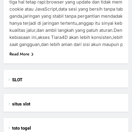
tiga hal tetap rapi:browser yang update dan tidak membloki
cookie atau JavaScript,data sesi yang bersih tanpa tab
ganda,jaringan yang stabil tanpa pergantian mendadak.Jika
hanya terjadi di jaringan tertentu,anggap itu sinyal kebijak
kualitas jalur,dan ambil langkah yang patuh aturan.Dengan
kebiasaan ini,akses Tiara4D akan lebih konsisten,lebih cep
saat gangguan,dan lebih aman dari sisi akun maupun peran
Read More
SLOT
situs slot
toto togel