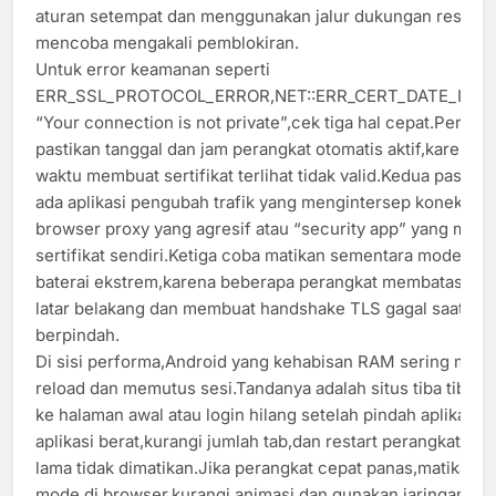
aturan setempat dan menggunakan jalur dukungan resmi,
mencoba mengakali pemblokiran.
Untuk error keamanan seperti
ERR_SSL_PROTOCOL_ERROR,NET::ERR_CERT_DATE_INVAL
“Your connection is not private”,cek tiga hal cepat.Pertam
pastikan tanggal dan jam perangkat otomatis aktif,karena se
waktu membuat sertifikat terlihat tidak valid.Kedua pastikan
ada aplikasi pengubah trafik yang mengintersep koneksi,se
browser proxy yang agresif atau “security app” yang me
sertifikat sendiri.Ketiga coba matikan sementara mode he
baterai ekstrem,karena beberapa perangkat membatasi pr
latar belakang dan membuat handshake TLS gagal saat jar
berpindah.
Di sisi performa,Android yang kehabisan RAM sering mem
reload dan memutus sesi.Tandanya adalah situs tiba tiba k
ke halaman awal atau login hilang setelah pindah aplikasi.
aplikasi berat,kurangi jumlah tab,dan restart perangkat bil
lama tidak dimatikan.Jika perangkat cepat panas,matikan t
mode di browser,kurangi animasi,dan gunakan jaringan ya