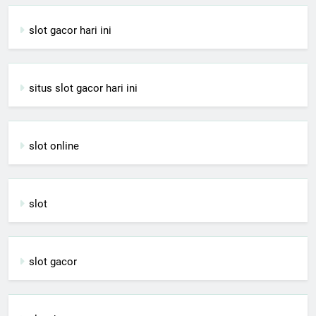
slot gacor hari ini
situs slot gacor hari ini
slot online
slot
slot gacor