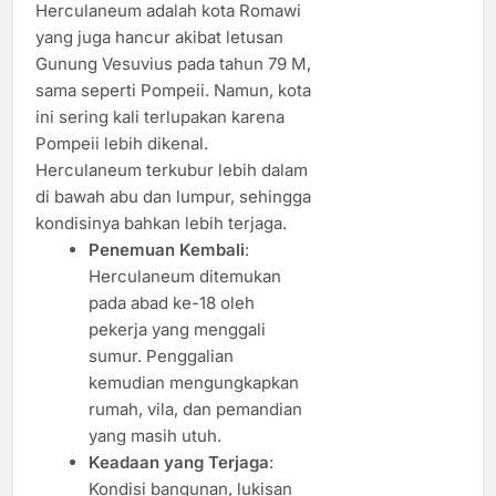
Herculaneum adalah kota Romawi
yang juga hancur akibat letusan
Gunung Vesuvius pada tahun 79 M,
sama seperti Pompeii. Namun, kota
ini sering kali terlupakan karena
Pompeii lebih dikenal.
Herculaneum terkubur lebih dalam
di bawah abu dan lumpur, sehingga
kondisinya bahkan lebih terjaga.
Penemuan Kembali
:
Herculaneum ditemukan
pada abad ke-18 oleh
pekerja yang menggali
sumur. Penggalian
kemudian mengungkapkan
rumah, vila, dan pemandian
yang masih utuh.
Keadaan yang Terjaga
:
Kondisi bangunan, lukisan