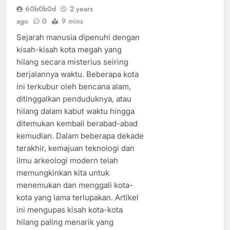
60b0b0d
2 years
ago
0
9 mins
Sejarah manusia dipenuhi dengan
kisah-kisah kota megah yang
hilang secara misterius seiring
berjalannya waktu. Beberapa kota
ini terkubur oleh bencana alam,
ditinggalkan penduduknya, atau
hilang dalam kabut waktu hingga
ditemukan kembali berabad-abad
kemudian. Dalam beberapa dekade
terakhir, kemajuan teknologi dan
ilmu arkeologi modern telah
memungkinkan kita untuk
menemukan dan menggali kota-
kota yang lama terlupakan. Artikel
ini mengupas kisah kota-kota
hilang paling menarik yang