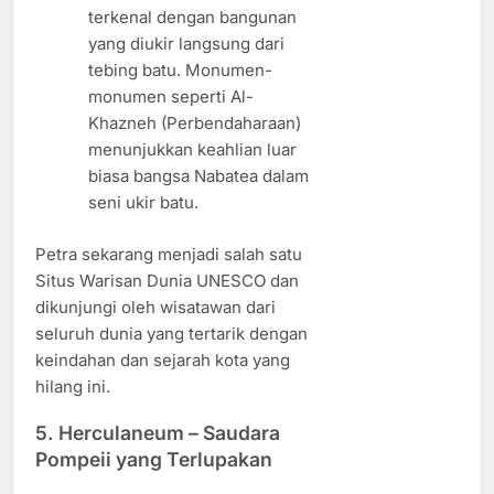
terkenal dengan bangunan
yang diukir langsung dari
tebing batu. Monumen-
monumen seperti Al-
Khazneh (Perbendaharaan)
menunjukkan keahlian luar
biasa bangsa Nabatea dalam
seni ukir batu.
Petra sekarang menjadi salah satu
Situs Warisan Dunia UNESCO dan
dikunjungi oleh wisatawan dari
seluruh dunia yang tertarik dengan
keindahan dan sejarah kota yang
hilang ini.
5.
Herculaneum – Saudara
Pompeii yang Terlupakan