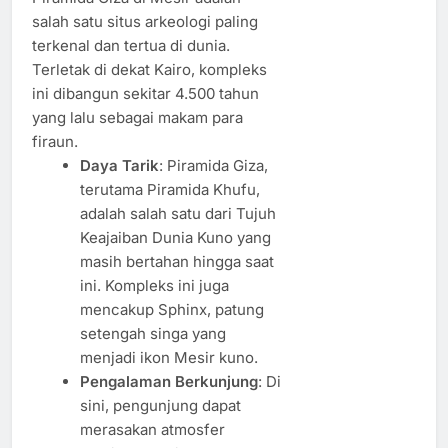
salah satu situs arkeologi paling
terkenal dan tertua di dunia.
Terletak di dekat Kairo, kompleks
ini dibangun sekitar 4.500 tahun
yang lalu sebagai makam para
firaun.
Daya Tarik
: Piramida Giza,
terutama Piramida Khufu,
adalah salah satu dari Tujuh
Keajaiban Dunia Kuno yang
masih bertahan hingga saat
ini. Kompleks ini juga
mencakup Sphinx, patung
setengah singa yang
menjadi ikon Mesir kuno.
Pengalaman Berkunjung
: Di
sini, pengunjung dapat
merasakan atmosfer