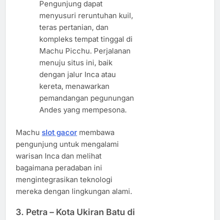
Pengunjung dapat
menyusuri reruntuhan kuil,
teras pertanian, dan
kompleks tempat tinggal di
Machu Picchu. Perjalanan
menuju situs ini, baik
dengan jalur Inca atau
kereta, menawarkan
pemandangan pegunungan
Andes yang mempesona.
Machu
slot gacor
membawa
pengunjung untuk mengalami
warisan Inca dan melihat
bagaimana peradaban ini
mengintegrasikan teknologi
mereka dengan lingkungan alami.
3.
Petra – Kota Ukiran Batu di