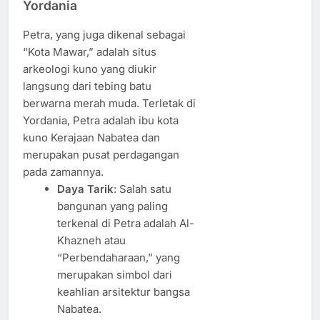
Yordania
Petra, yang juga dikenal sebagai
“Kota Mawar,” adalah situs
arkeologi kuno yang diukir
langsung dari tebing batu
berwarna merah muda. Terletak di
Yordania, Petra adalah ibu kota
kuno Kerajaan Nabatea dan
merupakan pusat perdagangan
pada zamannya.
Daya Tarik
: Salah satu
bangunan yang paling
terkenal di Petra adalah Al-
Khazneh atau
“Perbendaharaan,” yang
merupakan simbol dari
keahlian arsitektur bangsa
Nabatea.