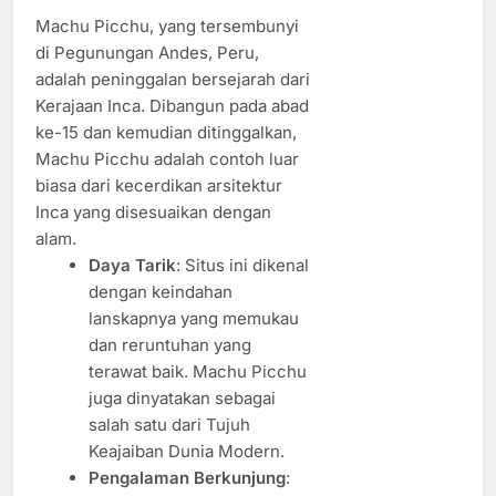
Machu Picchu, yang tersembunyi
di Pegunungan Andes, Peru,
adalah peninggalan bersejarah dari
Kerajaan Inca. Dibangun pada abad
ke-15 dan kemudian ditinggalkan,
Machu Picchu adalah contoh luar
biasa dari kecerdikan arsitektur
Inca yang disesuaikan dengan
alam.
Daya Tarik
: Situs ini dikenal
dengan keindahan
lanskapnya yang memukau
dan reruntuhan yang
terawat baik. Machu Picchu
juga dinyatakan sebagai
salah satu dari Tujuh
Keajaiban Dunia Modern.
Pengalaman Berkunjung
: