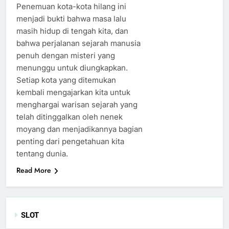
Penemuan kota-kota hilang ini
menjadi bukti bahwa masa lalu
masih hidup di tengah kita, dan
bahwa perjalanan sejarah manusia
penuh dengan misteri yang
menunggu untuk diungkapkan.
Setiap kota yang ditemukan
kembali mengajarkan kita untuk
menghargai warisan sejarah yang
telah ditinggalkan oleh nenek
moyang dan menjadikannya bagian
penting dari pengetahuan kita
tentang dunia.
Read More
SLOT