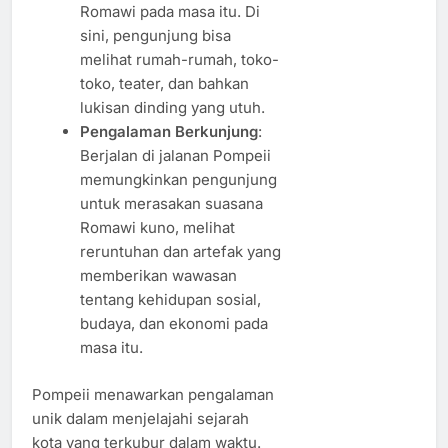
Romawi pada masa itu. Di
sini, pengunjung bisa
melihat rumah-rumah, toko-
toko, teater, dan bahkan
lukisan dinding yang utuh.
Pengalaman Berkunjung
:
Berjalan di jalanan Pompeii
memungkinkan pengunjung
untuk merasakan suasana
Romawi kuno, melihat
reruntuhan dan artefak yang
memberikan wawasan
tentang kehidupan sosial,
budaya, dan ekonomi pada
masa itu.
Pompeii menawarkan pengalaman
unik dalam menjelajahi sejarah
kota yang terkubur dalam waktu.