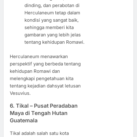
dinding, dan perabotan di
Herculaneum tetap dalam
kondisi yang sangat baik,
sehingga memberi kita
gambaran yang lebih jelas
tentang kehidupan Romawi.
Herculaneum menawarkan
perspektif yang berbeda tentang
kehidupan Romawi dan
melengkapi pengetahuan kita
tentang kejadian dahsyat letusan
Vesuvius.
6.
Tikal – Pusat Peradaban
Maya di Tengah Hutan
Guatemala
Tikal adalah salah satu kota