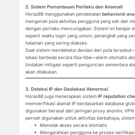
2. Sistem Pemantauan Perilaku dan Anomali
Horas88 menggunakan pendekatan
behavioral ana
mengenali pola aktivitas pengguna yang sah dan
dengan perilaku mencurigakan. Sistem ini belajar dar
seperti waktu login yang umum, perangkat yang ser
halaman yang sering diakses.
Saat sistem mendeteksi deviasi dari pola tersebut—
lokasi berbeda secara tiba-tiba—alarm otomatis aka
tindakan mitigasi seperti penguncian sementara ata
akan dilakukan.
3. Deteksi IP dan Geolokasi Abnormal
Horas88 juga menerapkan sistem
IP reputation ch
memverifikasi alamat IP berdasarkan database globa
digunakan berasal dari jaringan proxy anonim, VPN 
pernah digunakan untuk aktivitas berbahaya, sistem
Menolak akses secara otomatis
Mengarahkan pengguna ke proses verifikas