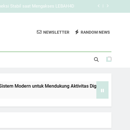
neksi Stabil saat Mengakses LEBAH4D
n untuk Mendukung Aktivitas Digital
n untuk Mendukung Aktivitas Digital
NEWSLETTER
RANDOM NEWS
ksi Stabil saat Mengakses EDWINSLOT
rasi Unik Untuk Rumah Anda.
neksi Stabil saat Mengakses LEBAH4D
n untuk Mendukung Aktivitas Digital
n untuk Mendukung Aktivitas Digital
 untuk Mendukung Aktivitas Digital
LEBAH4D dengan S
3 Weeks Ago