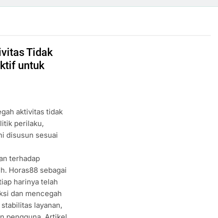
vitas Tidak
tif untuk
ah aktivitas tidak
tik perilaku,
ini disusun sesuai
an terhadap
ih. Horas88 sebagai
iap harinya telah
eksi dan mencegah
tabilitas layanan,
n pengguna. Artikel