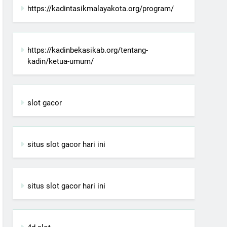
https://kadintasikmalayakota.org/program/
https://kadinbekasikab.org/tentang-
kadin/ketua-umum/
slot gacor
situs slot gacor hari ini
situs slot gacor hari ini