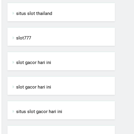
situs slot thailand
slot777
slot gacor hari ini
slot gacor hari ini
situs slot gacor hari ini