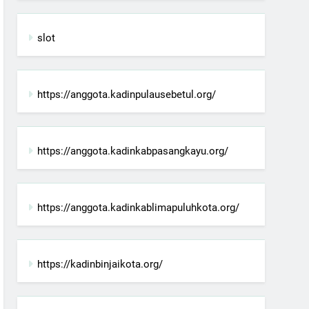
slot
https://anggota.kadinpulausebetul.org/
https://anggota.kadinkabpasangkayu.org/
https://anggota.kadinkablimapuluhkota.org/
https://kadinbinjaikota.org/