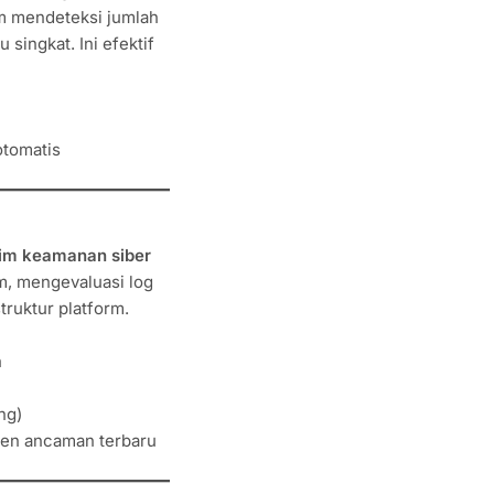
em mendeteksi jumlah
 singkat. Ini efektif
otomatis
tim keamanan siber
m, mengevaluasi log
truktur platform.
n
ng)
ren ancaman terbaru