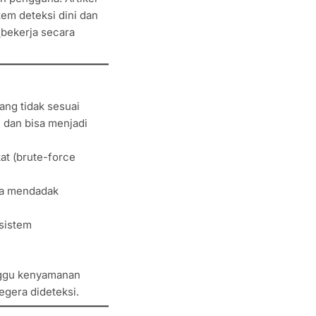
em deteksi dini dan
8
bekerja secara
yang tidak sesuai
 dan bisa menjadi
at (brute-force
ra mendadak
 sistem
anggu kenyamanan
egera dideteksi.