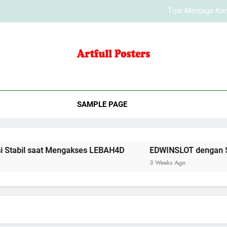
Tips Menjaga Ko
EDWINSLOT dengan Sistem Moder
LEBAH4D dengan Sistem Moder
full Posters
Tips Menjaga Kone
ing Anda Dengan Poster Seni Dari Artful Posters. Koleksi Deko
Tips Menjaga Ko
SAMPLE PAGE
EDWINSLOT dengan Sistem Moder
LEBAH4D dengan Sistem Moder
at Mengakses LEBAH4D
EDWINSLOT dengan Sistem Modern
3 Weeks Ago