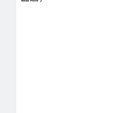
Read More