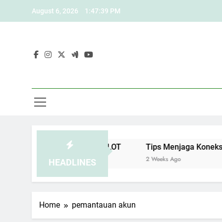
Skip
August 6, 2026
1:47:40 PM
to
content
Art
Hiasi Dind
 Mengakses EDWINSLOT
Tips Menjaga Koneksi Stabil sa
2 Weeks Ago
HEADLINES
Home
pemantauan akun