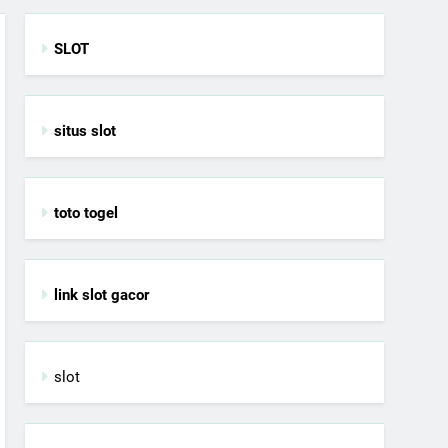
SLOT
situs slot
toto togel
link slot gacor
slot